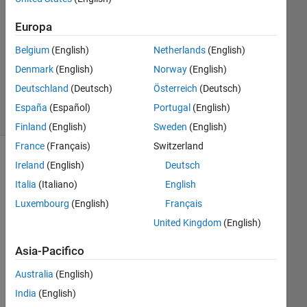
Risposte
Europa
Aggiornato
Belgium
(English)
Netherlands
(English)
8 Mag
Denmark
(English)
Norway
(English)
2023
6
Deutschland
(Deutsch)
Österreich
(Deutsch)
Visualizzazioni
España
(Español)
Portugal
(English)
(30 giorni)
Finland
(English)
Sweden
(English)
France
(Français)
Switzerland
Mostra
Ireland
(English)
Deutsch
commenti
Italia
(Italiano)
English
meno
Luxembourg
(English)
Français
recenti
United Kingdom
(English)
Asia-Pacifico
Australia
(English)
Hell
o, I 
India
(English)
hav