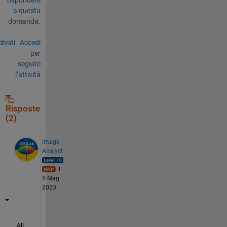
a questa
domanda.
ividi
Accedi
per
seguire
l’attività
Risposte
(2)
Image
Analyst
il
5 Mag
2023
All 