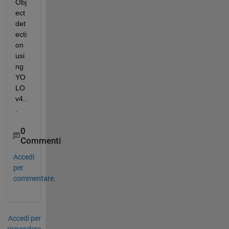
Obj
ect 
det
ecti
on 
usi
ng 
YO
LO
v4..
. 
0
Commenti
Accedi
per
commentare.
Accedi per
rispondere