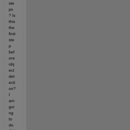
ste
ps 
? Is 
this 
the 
first 
ste
p 
bef
ore 
obj
ect 
det
ecti
on? 
I 
am 
goi
ng 
to 
do 