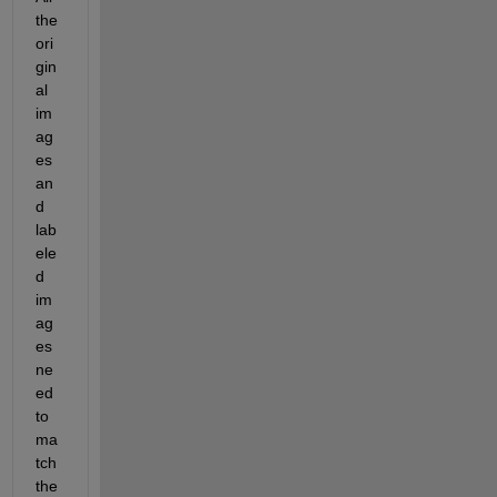
the 
ori
gin
al 
im
ag
es 
an
d 
lab
ele
d 
im
ag
es 
ne
ed 
to 
ma
tch 
the 