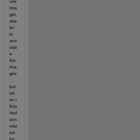
use 
Ima
geL
abe
ler 
to 
ann
otat
e 
the 
ima
ges
... 
but 
wh
en i 
finis
hed 
ann
otat
ion 
for 