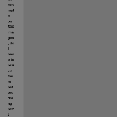
exa
mpl
e 
on 
500 
ima
ges
, do 
I 
hav
e to 
resi
ze 
the
m 
bef
ore 
doi
ng 
nex
t 