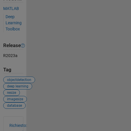
MATLAB
Deep
Learning
Toolbox
Release
R2023a
Tag
objectdetection
deep learning
resize
imagesize
database
Vedere anche
Richiesto: