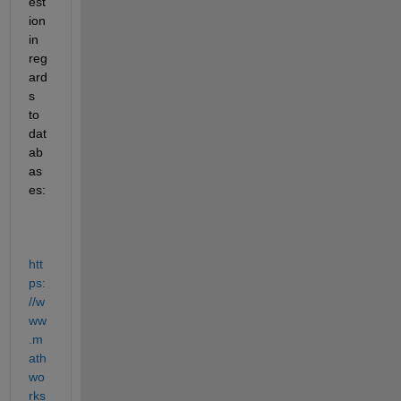
est
ion 
in 
reg
ard
s 
to 
dat
ab
as
es:
htt
ps:
//w
ww
.m
ath
wo
rks