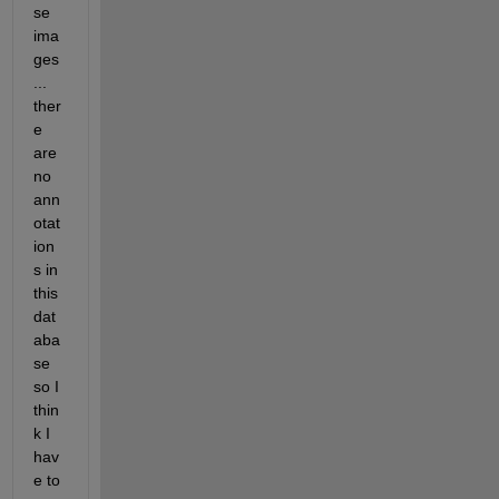
se 
ima
ges
... 
ther
e 
are 
no 
ann
otat
ion
s in 
this 
dat
aba
se 
so I 
thin
k I 
hav
e to 