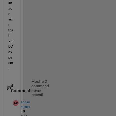
im
ag
e 
siz
e 
tha
t 
YO
LO 
ex
pe
cts
.
Mostra 2
4
commenti
Commenti
meno
recenti
Adrian
Kleffler
il 5