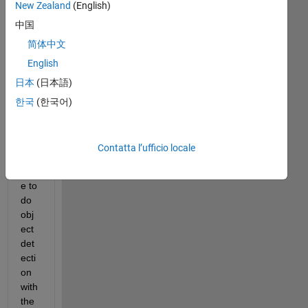
New Zealand
(English)
e 
中国
dat
aba
简体中文
se 
English
with 
日本
(日本語)
so 
ma
한국
(한국어)
ny 
ima
ges
Contatta l’ufficio locale
... I 
hav
e to 
do 
obj
ect 
det
ecti
on 
with 
the