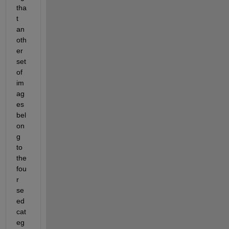
tha
t 
an
oth
er 
set 
of 
im
ag
es 
bel
on
g 
to 
the 
fou
r 
se
ed 
cat
eg