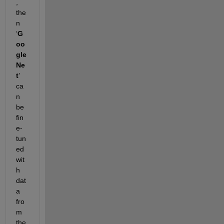
, 
the
n 
‘
G
oo
gle
Ne
t
’ 
ca
n 
be 
fin
e-
tun
ed 
wit
h 
dat
a 
fro
m 
the 