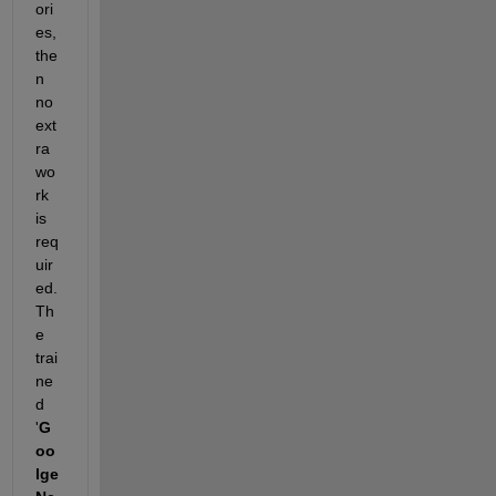
ori
es, 
the
n 
no 
ext
ra 
wo
rk 
is 
req
uir
ed. 
Th
e 
trai
ne
d 
'
G
oo
lge