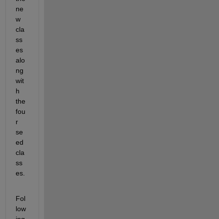
ne
w 
cla
ss
es 
alo
ng 
wit
h 
the 
fou
r 
se
ed 
cla
ss
es. 
Fol
low
ing 