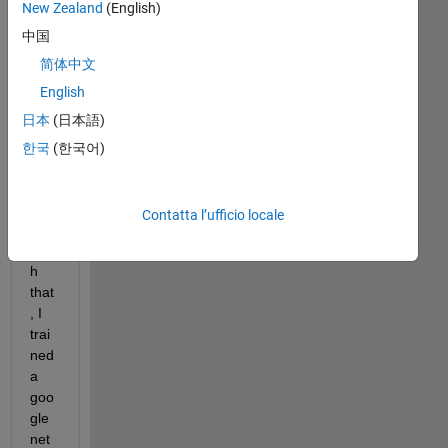
New Zealand
(English)
to 
中国
clas
sify 
简体中文
see
English
ds 
日本
(日本語)
into 
four 
한국
(한국어)
cat
ego
ries
Contatta l’ufficio locale
. 
Wit
h 
that
, I 
trai
ned 
a 
goo
gle
net 