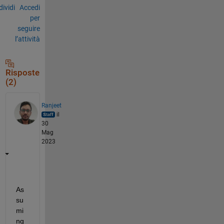
ividi
Accedi
per
seguire
l’attività
Risposte
(2)
Ranjeet
il
30
Mag
2023
As
su
mi
ng 