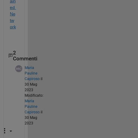
ain
ed 
Ne
tw
ork
2
Commenti
Maria
Pauline
Capiroso
il
30 Mag
2023
Modificato:
Maria
Pauline
Capiroso
il
30 Mag
2023