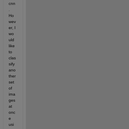
cnn
. 
Ho
wev
er, I 
wo
uld 
like 
to 
clas
sify 
ano
ther 
set 
of 
ima
ges 
at 
onc
e 
usi