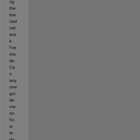
ng 
the 
trai
ned 
net
wor
k 
I've 
ma
de. 
Ca
n 
any
one 
gui
de 
me 
on 
ho
w 
to 
do 