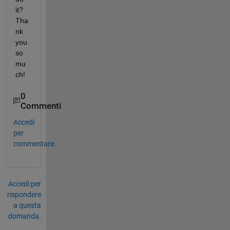
it? 
Tha
nk 
you 
so 
mu
ch!
0
Commenti
Accedi
per
commentare.
Accedi per
rispondere
a questa
domanda.