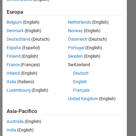
2
Risposte
Europa
Belgium
(English)
Netherlands
(English)
Aggiornato
Denmark
(English)
Norway
(English)
30 Mag
2023
Deutschland
(Deutsch)
Österreich
(Deutsch)
11
España
(Español)
Portugal
(English)
Visualizzazioni
Finland
(English)
Sweden
(English)
(30 giorni)
France
(Français)
Switzerland
Ireland
(English)
Deutsch
Italia
(Italiano)
English
Luxembourg
(English)
Français
United Kingdom
(English)
Asia-Pacifico
Australia
(English)
Hi! I 
wa
India
(English)
nt 