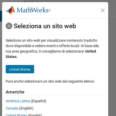
Vai al contenuto
MATLAB
Answers
ATLAB Answers
File Exchange
Cody
AI Chat Playground
Dis
Seleziona un sito web
Seleziona un sito web per visualizzare contenuto tradotto
Predict
dove disponibile e vedere eventi e offerte locali. In base alla
tua area geografica, ti consigliamo di selezionare:
United
classification
States
.
of a set of
images using
United States
googlenet
Puoi anche selezionare un sito web dal seguente elenco:
Maria
Americhe
Pauline
América Latina
(Español)
Capiroso
22 Mag
Canada
(English)
2023
United States
(English)