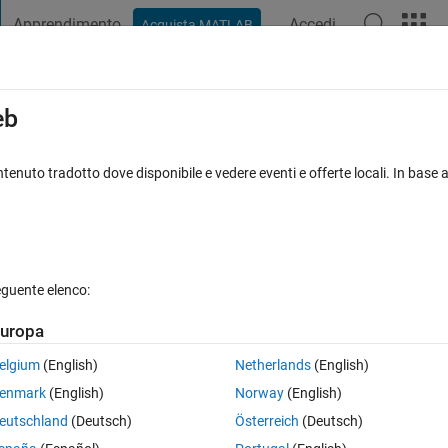
Apprendimento
Accedi
Acquista MATLAB
t Playground
Discussioni
Concorsi
Blog
Pubblica
Altro
iga
FAQ su MATLAB
Altro
eb
tenuto tradotto dove disponibile e vedere eventi e offerte locali. In base a
ornato 16 Giu 2023
12 Visualizzazioni (30 giorni)
eguente elenco:
Mostra commenti meno
uropa
0 voti
elgium
(English)
Netherlands
(English)
illion edges. 
enmark
(English)
Norway
(English)
 runs out of memory when using the command cyclebasis(G). 
eutschland
(Deutsch)
Österreich
(Deutsch)