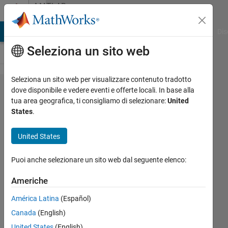
Vai al contenuto
MATLAB
Answers
ATLAB Answers
File Exchange
Cody
AI Chat Playground
Dis
Seleziona un sito web
Seleziona un sito web per visualizzare contenuto tradotto
Amount of
dove disponibile e vedere eventi e offerte locali. In base alla
tua area geografica, ti consigliamo di selezionare:
United
Memory
States
.
needed for
various
United States
Networks?
Puoi anche selezionare un sito web dal seguente elenco:
Wilson
Americhe
6 Giu
América Latina
(Español)
2023
Canada
(English)
1
Risposta
United States
(English)