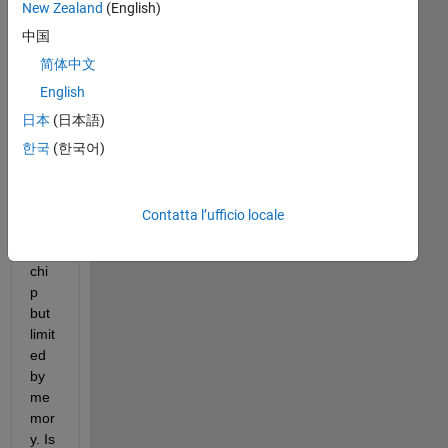
New Zealand
(English)
loy 
中国
a 
trai
简体中文
ned 
English
net
日本
(日本語)
wor
k 
한국
(한국어)
ont
o 
an 
Contatta l’ufficio locale
AR
M 
chi
p 
but 
limit
ed 
by 
me
mor
y. Is 