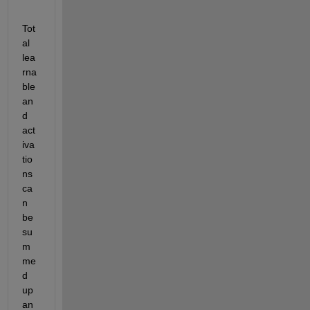
Tot
al 
lea
rna
ble 
an
d 
act
iva
tio
ns 
ca
n 
be 
su
m
me
d 
up 
an