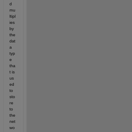
d 
mu
ltipl
ies 
by 
the 
dat
a 
typ
e 
tha
t is 
us
ed 
to 
sto
re
to 
the 
net
wo