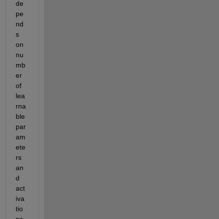
de
pe
nd
s 
on 
nu
mb
er 
of 
lea
rna
ble 
par
am
ete
rs 
an
d 
act
iva
tio
ns
. 