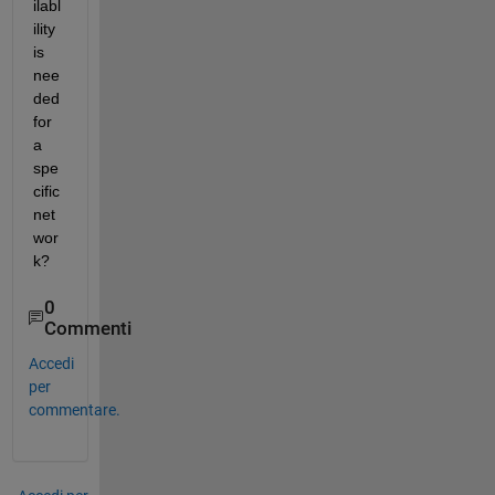
ilabl
ility 
is 
nee
ded 
for 
a 
spe
cific 
net
wor
k?
0
Commenti
Accedi
per
commentare.