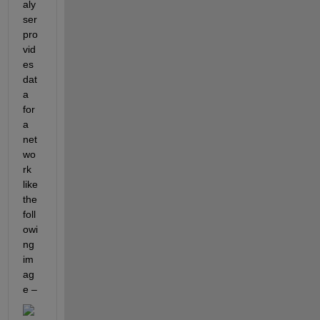
aly
ser 
pro
vid
es
dat
a 
for 
a 
net
wo
rk 
like
the 
foll
owi
ng 
im
ag
e – 