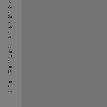
rk 
siz
e
. 
Da
ta 
typ
e 
ca
n 
be 
‘flo
at3
2’, 
‘int
16’
, 
‘int
8’, 
etc
.