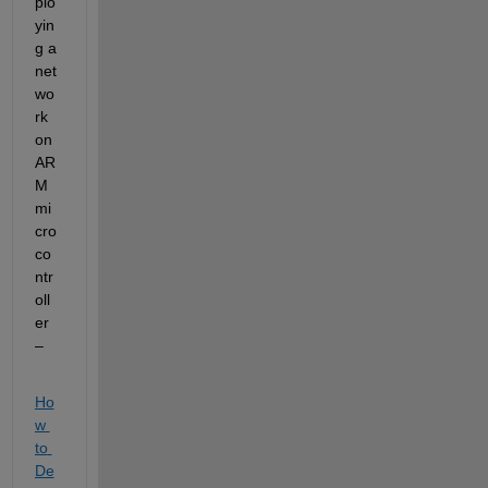
plo
yin
g a 
net
wo
rk 
on 
AR
M
mi
cro
co
ntr
oll
er 
– 
Ho
w 
to 
De