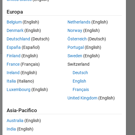
Europa
Aggiornato
30 Giu
Belgium
(English)
Netherlands
(English)
2023
Denmark
(English)
Norway
(English)
7
Visualizzazioni
Deutschland
(Deutsch)
Österreich
(Deutsch)
(30 giorni)
España
(Español)
Portugal
(English)
Finland
(English)
Sweden
(English)
France
(Français)
Switzerland
Ireland
(English)
Deutsch
Italia
(Italiano)
English
Luxembourg
(English)
Français
United Kingdom
(English)
I'm 
Asia-Pacifico
loo
Australia
(English)
kin
g to 
India
(English)
dep