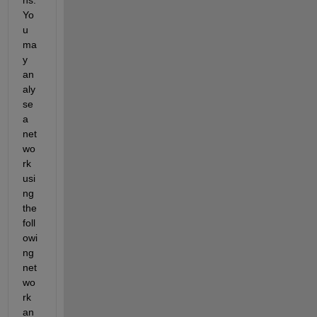
Yo
u 
ma
y 
an
aly
se 
a 
net
wo
rk 
usi
ng 
the 
foll
owi
ng 
net
wo
rk 
an