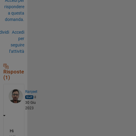
Accedi per
rispondere
a questa
domanda.
ividi
Accedi
per
seguire
l’attività
Risposte
(1)
Ranjeet
il
30 Giu
2023
Hi 