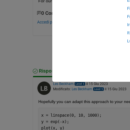
E
For our purposes let's just suppose 'f(x) = exp(-x)'
F
0 Commenti
F
Accedi per commentare.
I
I
L
Risposta accettata
Les Beckham
il 15 Giu 2023
Modificato:
Les Beckham
il 15 Giu 2023
Hopefully you can adapt this approach to your ne
x = linspace(0, 10, 1000);
y = exp(-x);
plot(x, y)