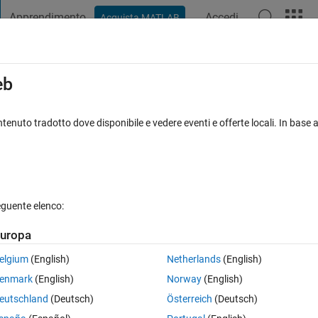
Apprendimento
Accedi
Acquista MATLAB
t Playground
Discussioni
Concorsi
Blog
Pubblica
Altro
iga
FAQ su MATLAB
Altro
eb
h zoomed portions and arrows
tenuto tradotto dove disponibile e vedere eventi e offerte locali. In base a
accettata
Aggiornato 15 Giu 2023
6 Visualizzazioni (30 giorni)
eguente elenco:
uropa
0 voti
elgium
(English)
Netherlands
(English)
show how to do this 
enmark
(English)
Norway
(English)
eutschland
(Deutsch)
Österreich
(Deutsch)