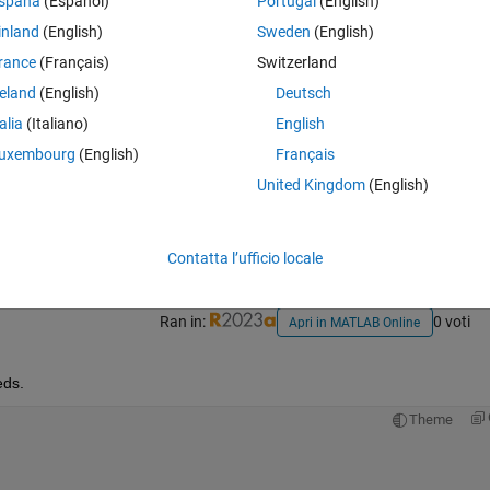
spaña
(Español)
Portugal
(English)
inland
(English)
Sweden
(English)
rance
(Français)
Switzerland
reland
(English)
Deutsch
talia
(Italiano)
English
uxembourg
(English)
Français
Accedi per rispondere a questa 
United Kingdom
(English)
Condividi
Accedi per seguire l
Contatta l’ufficio locale
Ran in:
0 voti
Apri in MATLAB Online
eds.
Theme