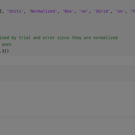
], 
'Units'
, 
'Normalized'
, 
'Box'
, 
'on'
, 
'XGrid'
, 
'on'
, 
'Y
ined by trial and error since they are normalized
 axes
.3]) 