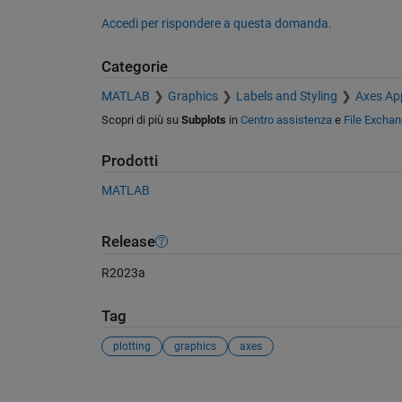
Accedi per rispondere a questa domanda.
Categorie
MATLAB
Graphics
Labels and Styling
Axes Ap
Scopri di più su
Subplots
in
Centro assistenza
e
File Excha
Prodotti
MATLAB
Release
R2023a
Tag
plotting
graphics
axes
Vedere anche