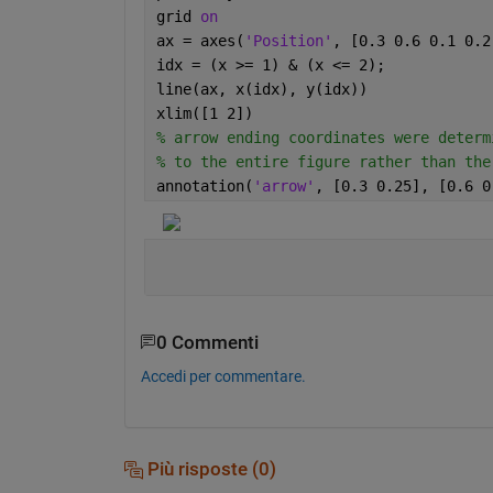
grid 
on
ax = axes(
'Position'
, [0.3 0.6 0.1 0.2
idx = (x >= 1) & (x <= 2);
line(ax, x(idx), y(idx))
xlim([1 2])
% arrow ending coordinates were determ
% to the entire figure rather than the
annotation(
'arrow'
, [0.3 0.25], [0.6 0
0 Commenti
Accedi per commentare.
Più risposte (0)