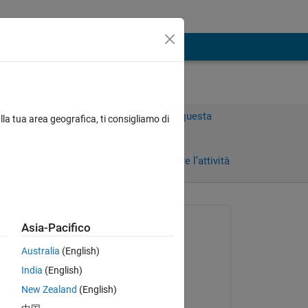
Accedi per rispondere a questa
lla tua area geografica, ti consigliamo di
domanda.
Condividi
Accedi per seguire l’attività
Richiesto:
Asia-Pacifico
HC98
Australia
(English)
il 15 Giu 2023
India
(English)
Modificato:
New Zealand
(English)
Les Beckham