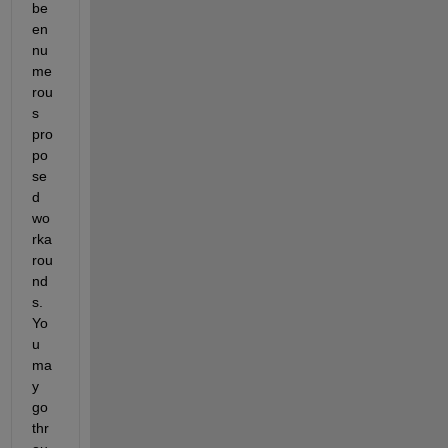
be
en 
nu
me
rou
s 
pro
po
se
d 
wo
rka
rou
nd
s. 
Yo
u 
ma
y 
go 
thr