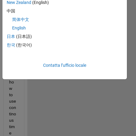
New Zealand
(English)
中国
简体中文
English
日本
(日本語)
I 
한국
(한국어)
nee
d 
hel
Contatta l’ufficio locale
p 
on 
ho
w 
to 
use 
con
tino
us 
tim
e 