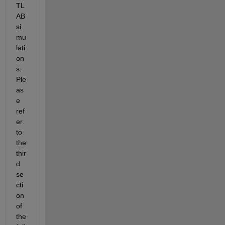
TL
AB 
si
mu
lati
on
s. 
Ple
as
e 
ref
er 
to 
the 
thir
d 
se
cti
on 
of 
the 