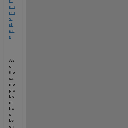
e-
ma
rko
v-
ch
ain
s
Als
o, 
the 
sa
me 
pro
ble
m 
ha
s 
be
en 