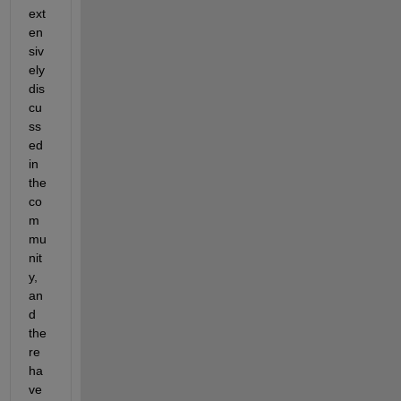
ext
en
siv
ely 
dis
cu
ss
ed 
in 
the 
co
m
mu
nit
y, 
an
d 
the
re 
ha
ve 