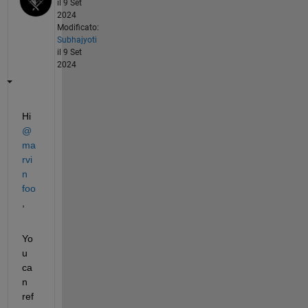
il 9 Set
2024
Modificato:
Subhajyoti
il 9 Set
2024
Hi 
@
ma
rvi
n 
foo
,
Yo
u 
ca
n 
ref