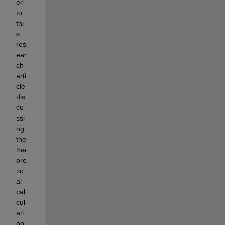
er 
to 
thi
s 
res
ear
ch 
arti
cle 
dis
cu
ssi
ng 
the 
the
ore
tic
al 
cal
cul
ati
on