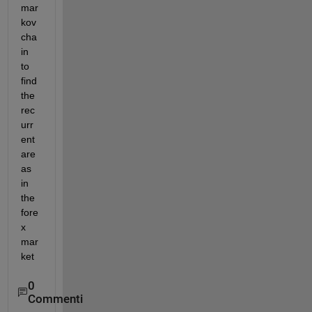
mar
kov 
cha
in 
to 
find 
the 
rec
urr
ent 
are
as 
in 
the 
fore
x 
mar
ket
0
Commenti