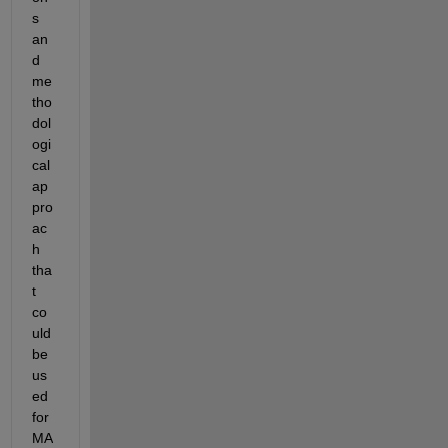
s 
an
d 
me
tho
dol
ogi
cal 
ap
pro
ac
h 
tha
t 
co
uld 
be 
us
ed 
for 
MA