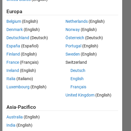
areas in
Europa
the forex
Belgium
(English)
Netherlands
(English)
market
Denmark
(English)
Norway
(English)
Deutschland
(Deutsch)
Österreich
(Deutsch)
marvin
España
(Español)
Portugal
(English)
foo
14 Lug
Finland
(English)
Sweden
(English)
2023
France
(Français)
Switzerland
1
Ireland
(English)
Deutsch
Risposta
Italia
(Italiano)
English
Aggiornato
Luxembourg
(English)
Français
9 Set 2024
United Kingdom
(English)
62
Visualizzazioni
Asia-Pacifico
(30 giorni)
Australia
(English)
India
(English)