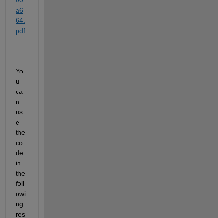
a6
64.
pdf
Yo
u 
ca
n 
us
e 
the 
co
de 
in 
the 
foll
owi
ng 
res