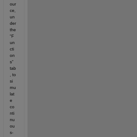
our
ce, 
un
der 
the 
“F
un
cti
on
s” 
tab
, to 
si
mu
lat
e 
co
nti
nu
ou
s-