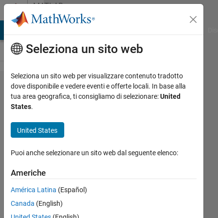
Vai al contenuto
MATLAB
Answers
ATLAB Answers
File Exchange
Cody
AI Chat Playground
Dis
Seleziona un sito web
Seleziona un sito web per visualizzare contenuto tradotto
I need
dove disponibile e vedere eventi e offerte locali. In base alla
tua area geografica, ti consigliamo di selezionare:
United
help on
States
.
how to
use
United States
continous
Puoi anche selezionare un sito web dal seguente elenco:
time
markov
Americhe
chain to
América Latina
(Español)
find the
Canada
(English)
recurrent
United States
(English)