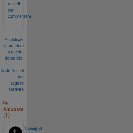
Accedi
per
commentare.
Accedi per
rispondere
a questa
domanda.
ividi
Accedi
per
seguire
l’attività
Risposte
(1)
Subhajyoti