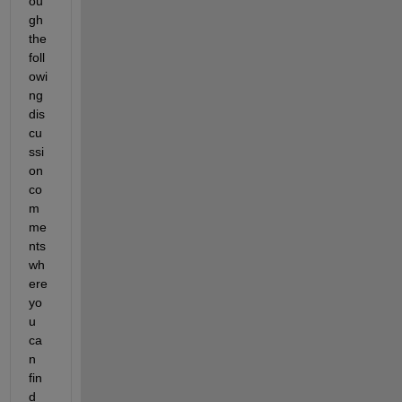
ou
gh 
the 
foll
owi
ng 
dis
cu
ssi
on 
co
m
me
nts 
wh
ere 
yo
u 
ca
n 
fin
d 