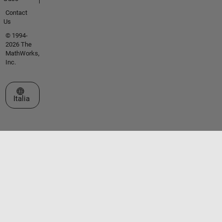
Contact
Us
© 1994-
2026 The
MathWorks,
Inc.
Seleziona un sito web
Italia