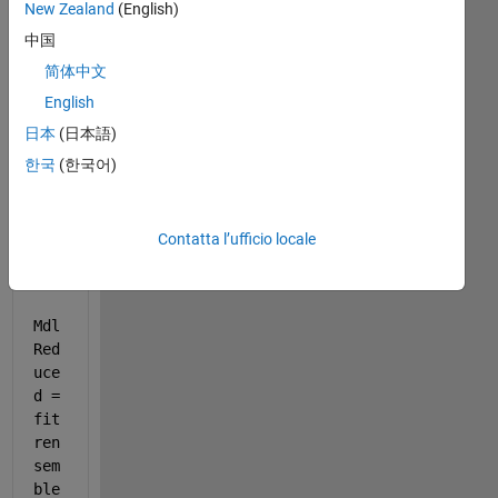
New Zealand
(English)
I 
am 
中国
usi
简体中文
ng 
English
the 
foll
日本
(日本語)
owi
한국
(한국어)
ng 
mat
lab 
Contatta l’ufficio locale
cod
e
Mdl
Red
uce
d = 
fit
ren
sem
ble