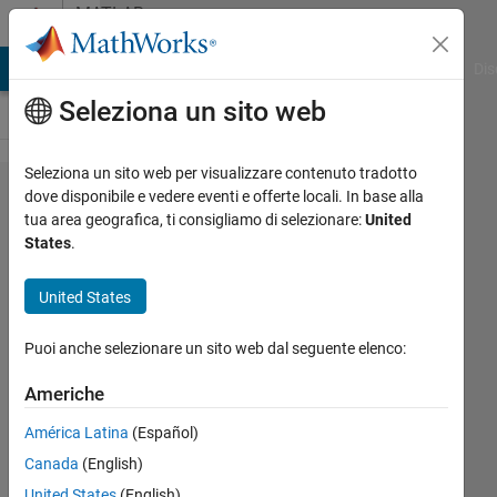
Vai al contenuto
MATLAB
Answers
ATLAB Answers
File Exchange
Cody
AI Chat Playground
Dis
Seleziona un sito web
Seleziona un sito web per visualizzare contenuto tradotto
How to
dove disponibile e vedere eventi e offerte locali. In base alla
tua area geografica, ti consigliamo di selezionare:
United
fix
States
.
table
variable
United States
related
Puoi anche selezionare un sito web dal seguente elenco:
error?
Americhe
Sanchit
América Latina
(Español)
25 Lug
Canada
(English)
2023
United States
(English)