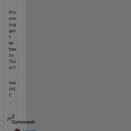
Ple
ase 
sug
ges
t 
me 
how 
to 
fix 
it?
San
chi
t
2
Commenti
Saurabh