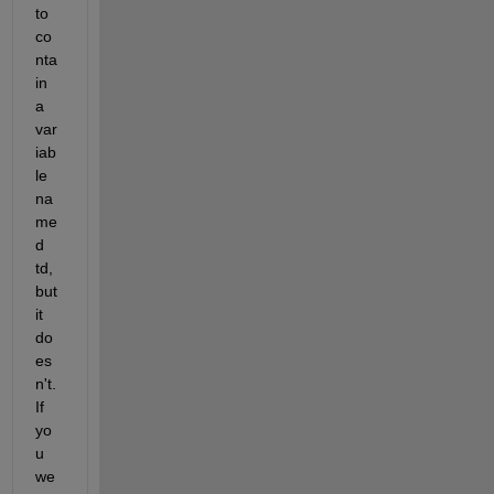
to 
co
nta
in 
a 
var
iab
le 
na
me
d 
td, 
but 
it 
do
es
n't. 
If 
yo
u 
we