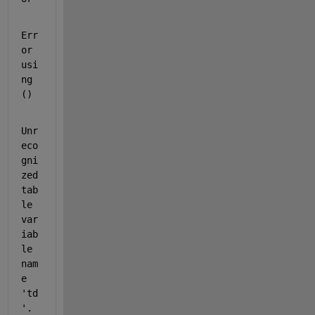
Err
or 
usi
ng  
() 
Unr
eco
gni
zed 
tab
le 
var
iab
le 
nam
e 
'td
'.