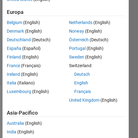
2
Risposte
Europa
Risposta
Belgium
(English)
Netherlands
(English)
accettata
Denmark
(English)
Norway
(English)
Deutschland
(Deutsch)
Österreich
(Deutsch)
Aggiornato
27 Lug
España
(Español)
Portugal
(English)
2023
Finland
(English)
Sweden
(English)
19
France
(Français)
Switzerland
Visualizzazioni
Ireland
(English)
Deutsch
(30 giorni)
Italia
(Italiano)
English
Luxembourg
(English)
Français
United Kingdom
(English)
Asia-Pacifico
Australia
(English)
India
(English)