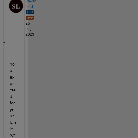
Steven
Lord
il
25
Lug
2023
Yo
u 
ex
pe
cte
d 
for 
yo
ur 
tab
le 
XX 