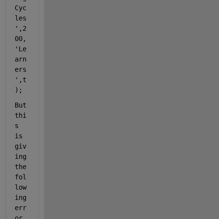
Cyc
les
'
,2
00,
'Le
arn
ers
'
,t
);
But 
thi
s 
is 
giv
ing 
the 
fol
low
ing 
err
or