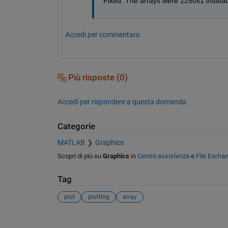
Fixed: The arrays were 1250x1 instead
Accedi per commentare.
Più risposte (0)
Accedi per rispondere a questa domanda.
Categorie
MATLAB
Graphics
Scopri di più su
Graphics
in
Centro assistenza
e
File Excha
Tag
plot
plotting
array
Vedere anche