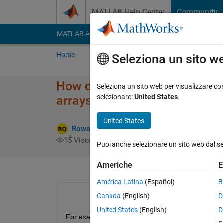
Vai al contenuto
MATLAB Help Center
Community
MATLAB Answers
File Exchange
Cody
AI Cha
Home
Poni una domanda
Risposta
Nav
Seleziona un sito w
How do I shade the area betwe
Seleziona un sito web per visualizzare con
selezionare:
United States
.
arrays?
United States
R
Rowan Quintero
2 Ago 2023
1 Risposta
15 Visualizzazioni (30 giorni)
Puoi anche selezionare un sito web dal s
Americhe
E
América Latina
(Español)
B
Canada
(English)
D
United States
(English)
D
For example: