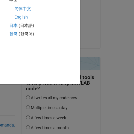
中国
Commentato:
简体中文
Rowan Quintero
English
il 2 Ago 2023
日本
(日本語)
Accettato:
한국
(한국어)
Davide Masiello
domanda.