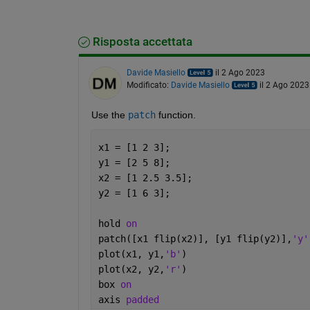
Risposta accettata
Davide Masiello
il 2 Ago 2023
Modificato:
Davide Masiello
il 2 Ago 2023
Use the 
patch
 function.
x1 = [1 2 3];
y1 = [2 5 8];
x2 = [1 2.5 3.5];
y2 = [1 6 3];
hold 
on
patch([x1 flip(x2)], [y1 flip(y2)],
'y'
plot(x1, y1,
'b'
)
plot(x2, y2,
'r'
)
box 
on
axis 
padded