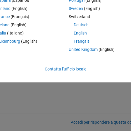
spaña
(Español)
Portugal
(English)
inland
(English)
Sweden
(English)
rance
(Français)
Switzerland
reland
(English)
Deutsch
talia
(Italiano)
English
uxembourg
(English)
Français
United Kingdom
(English)
Contatta l’ufficio locale
Accedi per rispondere a questa 