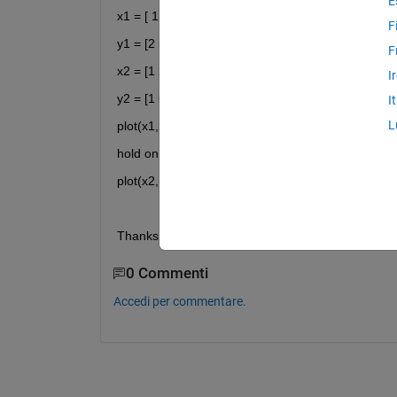
E
x1 = [ 1 2 3 ];
F
y1 = [2 5 8];
F
x2 = [1 2.5 3.5];
I
y2 = [1 6 3];
I
L
plot(x1, y1)
hold on
plot(x2, y2)
Thanks for the help!
0 Commenti
Accedi per commentare.