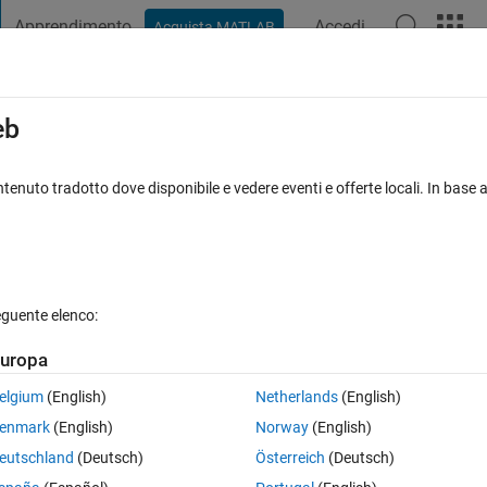
Apprendimento
Accedi
Acquista MATLAB
t Playground
Discussioni
Concorsi
Blog
Pubblica
Altro
iga
FAQ su MATLAB
Altro
eb
en two curves on a plot that is generate
tenuto tradotto dove disponibile e vedere eventi e offerte locali. In base a
isposta accettata
Aggiornato 2 Ago 2023
eguente elenco:
uropa
Mostra commenti meno
elgium
(English)
Netherlands
(English)
enmark
(English)
Norway
(English)
0 voti
eutschland
(Deutsch)
Österreich
(Deutsch)