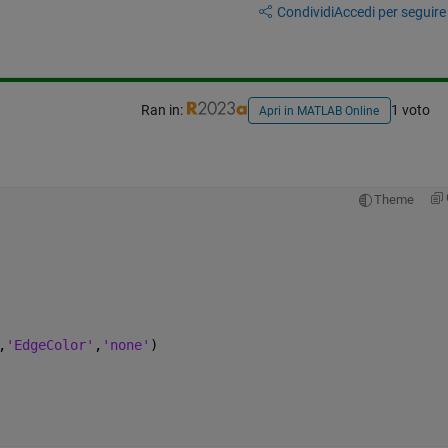
Condividi
Accedi per seguire l
Ran in:
1 voto
Apri in MATLAB Online
Theme
,
'EdgeColor'
,
'none'
)