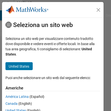
Vai al contenuto
MATLAB
Answers
ATLAB Answers
File Exchange
Cody
AI Chat Playground
Dis
Seleziona un sito web
Seleziona un sito web per visualizzare contenuto tradotto
Why am
dove disponibile e vedere eventi e offerte locali. In base alla
tua area geografica, ti consigliamo di selezionare:
United
I getting
States
.
the
incorrect
United States
test
Puoi anche selezionare un sito web dal seguente elenco:
result
for this
Americhe
section
América Latina
(Español)
of the
Canada
(English)
deep
United States
(English)