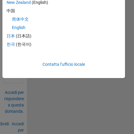
New Zealand
(English)
中国
简体中文
English
日本
(日本語)
0
한국
(한국어)
Commenti
Accedi
per
Contatta l’ufficio locale
commentare.
Accedi per
rispondere
a questa
domanda.
ividi
Accedi
per