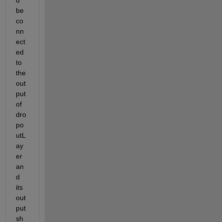
be 
co
nn
ect
ed 
to 
the 
out
put 
of 
dro
po
utL
ay
er 
an
d 
its 
out
put 
sh