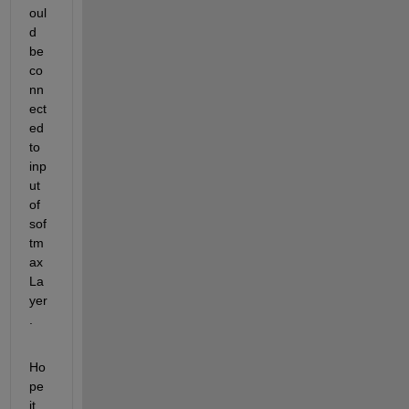
oul
d 
be 
co
nn
ect
ed 
to 
inp
ut 
of 
sof
tm
ax
La
yer
.
Ho
pe 
it 