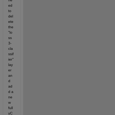
ed 
to 
del
ete 
the 
"lo
ss
3-
cla
ssif
ier" 
lay
er 
an
d 
ad
d a 
ne
w 
full
yC