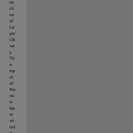
se
cti
on 
of 
La
yer 
Lib
rar
y. 
Th
e 
inp
ut 
of 
the 
ne
w 
lay
er 
sh
oul
d 