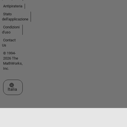
Antipirateria
Stato
dell'applicazione
Condizioni
d'uso
Contact
Us
© 1994-
2026 The
MathWorks,
Inc.
Seleziona un sito web
Italia