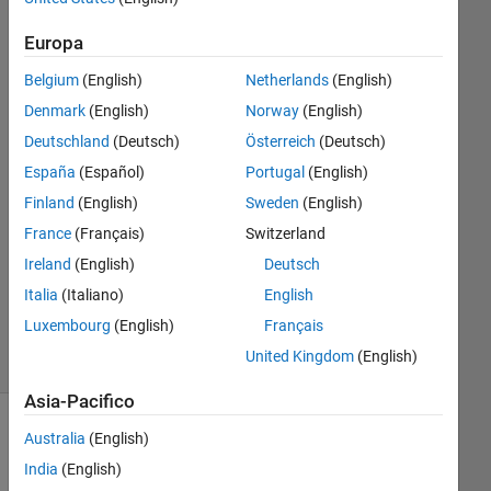
learning
Europa
onramp?
Belgium
(English)
Netherlands
(English)
Denmark
(English)
Norway
(English)
Manish
Deutschland
(Deutsch)
Österreich
(Deutsch)
23 Ago
2023
España
(Español)
Portugal
(English)
1
Finland
(English)
Sweden
(English)
Risposta
France
(Français)
Switzerland
Ireland
(English)
Deutsch
Aggiornato
9 Set 2024
Italia
(Italiano)
English
16
Luxembourg
(English)
Français
Visualizzazioni
United Kingdom
(English)
(30 giorni)
Asia-Pacifico
Australia
(English)
India
(English)