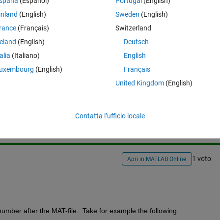
erwritten?
spaña
(Español)
Portugal
(English)
inland
(English)
Sweden
(English)
rance
(Français)
Switzerland
reland
(English)
Deutsch
talia
(Italiano)
English
uxembourg
(English)
Français
United Kingdom
(English)
Accedi per rispondere a questa 
Condividi
Accedi per seguire l
Contatta l’ufficio locale
1 voto
Apri in MATLAB Online
number after the MAT-file.  Take for example the following