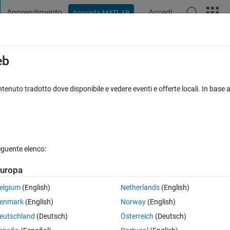
Apprendimento
Accedi
Acquista MATLAB
t Playground
Discussioni
Concorsi
Blog
Pubblica
Altro
iga
FAQ su MATLAB
Altro
eb
gs during Parsim
tenuto tradotto dove disponibile e vedere eventi e offerte locali. In base a
Risposta accettata
Aggiornato 30 Ago 2023
sta
eguente elenco:
uropa
elgium
(English)
Netherlands
(English)
0 voti
enmark
(English)
Norway
(English)
th the parsim command. Inside the simulink model, there are three 'To fil
eutschland
(Deutsch)
Österreich
(Deutsch)
Now, I want to execute multiple simulations with parsim. Do all blocks 