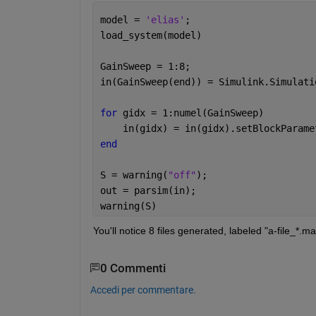
model = 
'elias'
;
load_system(model)
GainSweep = 1:8;
in(GainSweep(end)) = Simulink.Simulati
for 
gidx = 1:numel(GainSweep)
    in(gidx) = in(gidx).setBlockParame
end
S = warning(
"off"
);
out = parsim(in);
warning(S)
You'll notice 8 files generated, labeled "a-file_*.ma
0 Commenti
Accedi per commentare.