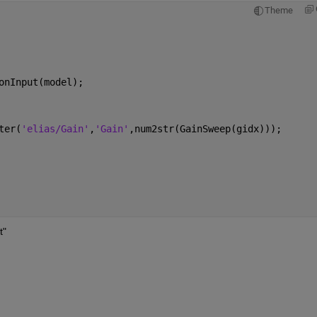
Theme
onInput(model);
ter(
'elias/Gain'
,
'Gain'
,num2str(GainSweep(gidx)));
t"