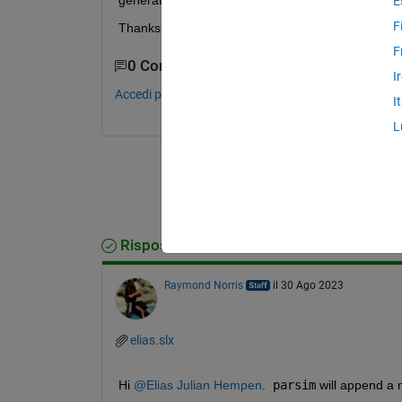
generate a file with an index or will the files be ov
E
F
Thanks for any help!
F
0 Commenti
I
Accedi per commentare.
I
L
Risposta accettata
Raymond Norris
il 30 Ago 2023
elias.slx
Hi 
@Elias Julian Hempen
.  
parsim
 will append a 