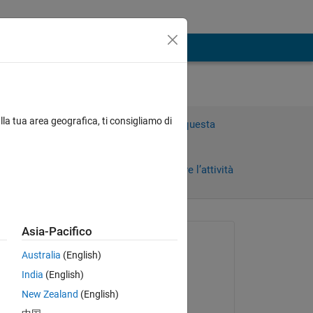
lla tua area geografica, ti consigliamo di
Accedi per rispondere a questa
domanda.
Condividi
Accedi per seguire l’attività
Asia-Pacifico
Richiesto:
Australia
(English)
Elias Julian Hempen
India
(English)
il 30 Ago 2023
e' 
New Zealand
(English)
Risposto: