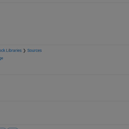
ock Libraries
Sources
ge