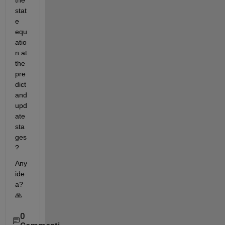
the 
stat
e 
equ
atio
n at 
the 
pre
dict 
and 
upd
ate 
sta
ges
?
Any 
ide
a? 
🙏
0