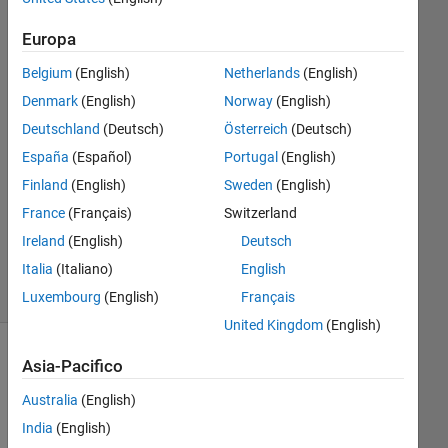
Grange
6 Set
Europa
2023
1
Belgium
(English)
Netherlands
(English)
Risposta
Denmark
(English)
Norway
(English)
Deutschland
(Deutsch)
Österreich
(Deutsch)
Risposta
España
(Español)
Portugal
(English)
accettata
Finland
(English)
Sweden
(English)
Aggiornato
France
(Français)
Switzerland
3 Dic 2025
Ireland
(English)
Deutsch
2
Italia
(Italiano)
English
Visualizzazioni
(30 giorni)
Luxembourg
(English)
Français
United Kingdom
(English)
Asia-Pacifico
Australia
(English)
India
(English)