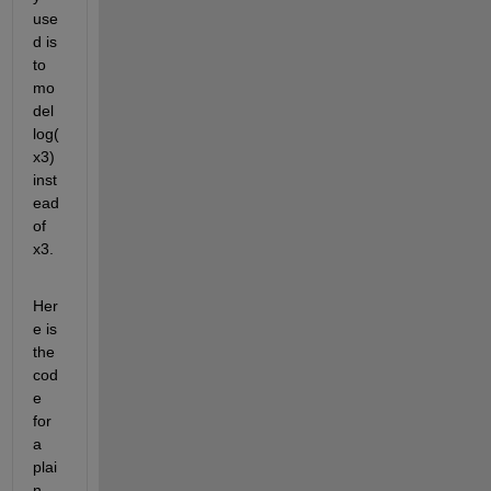
use
d is 
to 
mo
del 
log(
x3) 
inst
ead 
of 
x3.
Her
e is 
the 
cod
e 
for 
a 
plai
n 