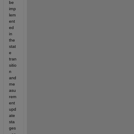
be 
imp
lem
ent
ed 
in 
the 
stat
e 
tran
sitio
n 
and 
me
asu
rem
ent 
upd
ate 
sta
ges