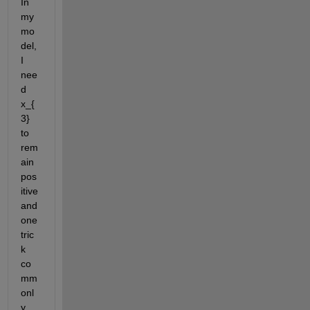
In 
my 
mo
del, 
I 
nee
d 
x_{
3} 
to 
rem
ain 
pos
itive 
and 
one 
tric
k 
co
mm
onl
y 