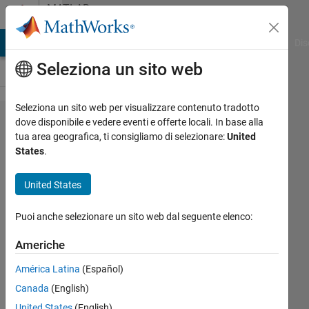
Vai al contenuto
MATLAB
Answers
ATLAB Answers
File Exchange
Cody
AI Chat Playground
Dis
Seleziona un sito web
Seleziona un sito web per visualizzare contenuto tradotto
Kalman
dove disponibile e vedere eventi e offerte locali. In base alla
tua area geografica, ti consigliamo di selezionare:
United
Filter
States
.
with
log(x)
United States
as a
Puoi anche selezionare un sito web dal seguente elenco:
state
variable
Americhe
América Latina
(Español)
Etienne
Canada
(English)
Vaccaro-
United States
(English)