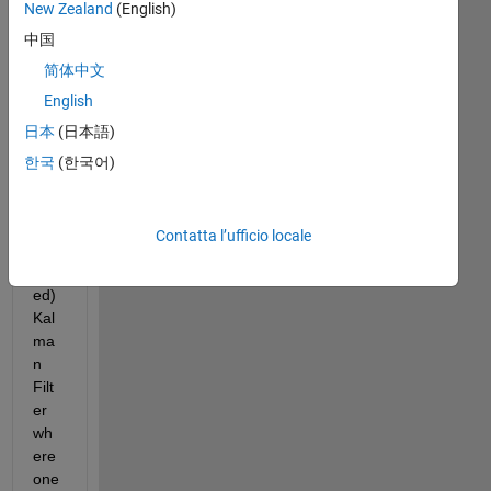
New Zealand
(English)
中国
I'm 
简体中文
tryi
English
ng 
日本
(日本語)
to 
esti
한국
(한국어)
mat
e 
an 
Contatta l’ufficio locale
(ext
end
ed) 
Kal
ma
n 
Filt
er 
wh
ere 
one 