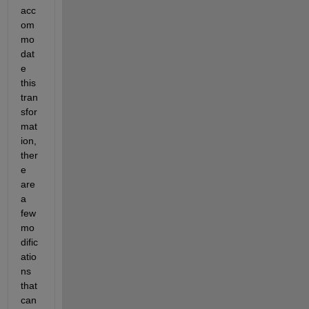
acc
om
mo
dat
e 
this 
tran
sfor
mat
ion, 
ther
e 
are 
a 
few 
mo
dific
atio
ns 
that 
can 