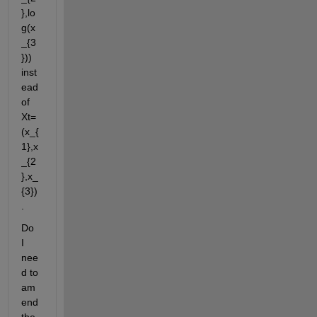
},lo
g(x
_{3
})) 
inst
ead 
of 
Xt=
(x_{
1},x
_{2
},x_
{3})
. 
Do 
I 
nee
d to 
am
end 