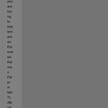
you 
are 
tryi
ng 
to 
imp
lem
ent 
an 
Ext
end
ed 
Kal
ma
n 
Filt
er 
in 
MA
TL
AB, 
wh