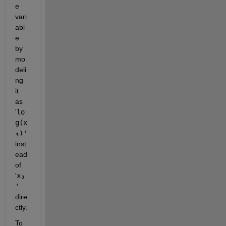
e 
vari
abl
e 
by 
mo
deli
ng 
it 
as 
'
lo
g(x
₃)'
inst
ead 
of 
'
x₃
'
dire
ctly. 
To 