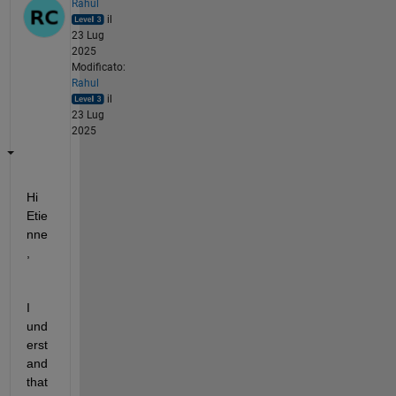
Rahul
il
23 Lug
2025
Modificato:
Rahul
il
23 Lug
2025
Hi 
Etie
nne
,
I 
und
erst
and 
that 