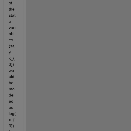
of 
the 
stat
e 
vari
abl
es 
(sa
y 
x_{
3}) 
wo
uld 
be 
mo
del
ed 
as 
log(
x_{
3}).  