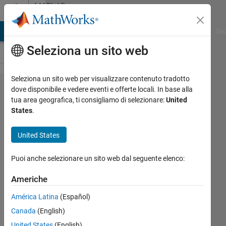
Vai al contenuto
MATLAB
Answers
ATLAB Answers
File Exchange
Cody
AI Chat Playground
Dis
Seleziona un sito web
Seleziona un sito web per visualizzare contenuto tradotto
how
dove disponibile e vedere eventi e offerte locali. In base alla
tua area geografica, ti consigliamo di selezionare:
United
can i
States
.
free the
port to
United States
be used
Puoi anche selezionare un sito web dal seguente elenco:
when
fopen a
Americhe
udp by
América Latina
(Español)
function
Canada
(English)
fopen
United States
(English)