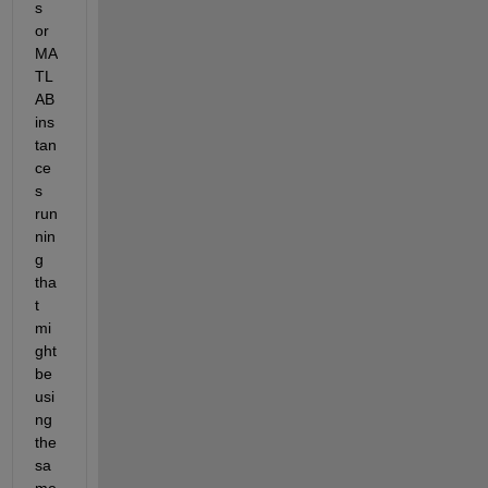
s 
or 
MA
TL
AB 
ins
tan
ce
s 
run
nin
g 
tha
t 
mi
ght 
be 
usi
ng 
the 
sa
me 