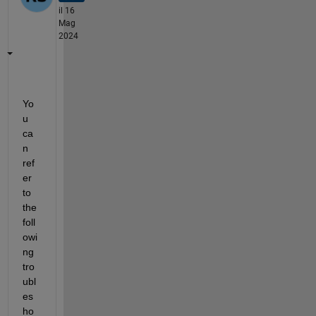
il 16
Mag
2024
Yo
u 
ca
n 
ref
er 
to 
the 
foll
owi
ng 
tro
ubl
es
ho