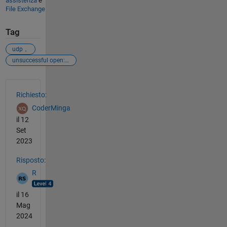
assistenza
e
File Exchange
Tag
udp，
unsuccessful open: address already in use: cannot
Vedere anche
Richiesto:
CoderMinga
il 12
Set
2023
Risposto:
R
il 16
Mag
2024