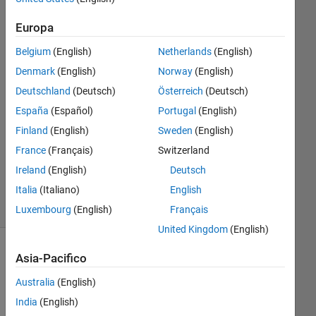
Europa
CoderMinga
12 Set
Belgium
(English)
Netherlands
(English)
2023
Denmark
(English)
Norway
(English)
1
Deutschland
(Deutsch)
Österreich
(Deutsch)
Risposta
España
(Español)
Portugal
(English)
Aggiornato
Finland
(English)
Sweden
(English)
16 Mag
France
(Français)
Switzerland
2024
Ireland
(English)
Deutsch
25
Italia
(Italiano)
English
Visualizzazioni
(30 giorni)
Luxembourg
(English)
Français
United Kingdom
(English)
Asia-Pacifico
Australia
(English)
India
(English)