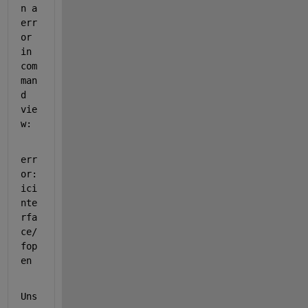
n a 
err
or 
in 
com
man
d 
vie
w:
err
or: 
ici
nte
rfa
ce/
fop
en
Uns