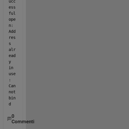
ucc
ess
ful 
ope
n: 
Add
res
s 
alr
ead
y 
in 
use
: 
Can
not 
bin
d
0
Commenti