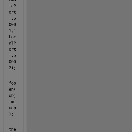
teP
ort
'
,5
000
1,
'
Loc
alP
ort
'
,5
000
2);
fop
en(
obj
.m_
udp
);
the