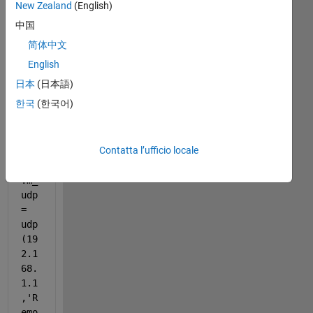
New Zealand
(English)
中国
简体中文
wh
English
en i 
日本
(日本語)
run 
the 
한국
(한국어)
ocd
e :
Contatta l’ufficio locale
obj
.m_
udp 
= 
udp
(19
2.1
68.
1.1
,
'R
emo