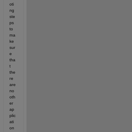
oti
ng 
ste
ps 
to 
ma
ke 
sur
e 
tha
t 
the
re 
are 
no 
oth
er 
ap
plic
ati
on