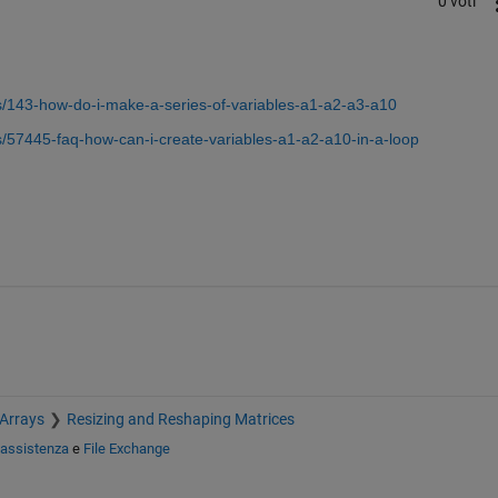
0 voti
/143-how-do-i-make-a-series-of-variables-a1-a2-a3-a10
/57445-faq-how-can-i-create-variables-a1-a2-a10-in-a-loop
 Arrays
Resizing and Reshaping Matrices
 assistenza
e
File Exchange