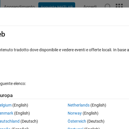
Apprendimento
Accedi
Acquista MATLAB
t Playground
Discussioni
Concorsi
Blog
Pubblica
Altro
iga
FAQ su MATLAB
Altro
eb
ifferent values of n . (Im new to Matlab)
tenuto tradotto dove disponibile e vedere eventi e offerte locali. In base a
osta accettata
Aggiornato 14 Apr 2015
7 Visualizzazioni (30 gi
eguente elenco:
uropa
0 voti
elgium
(English)
Netherlands
(English)
enmark
(English)
Norway
(English)
eutschland
(Deutsch)
Österreich
(Deutsch)