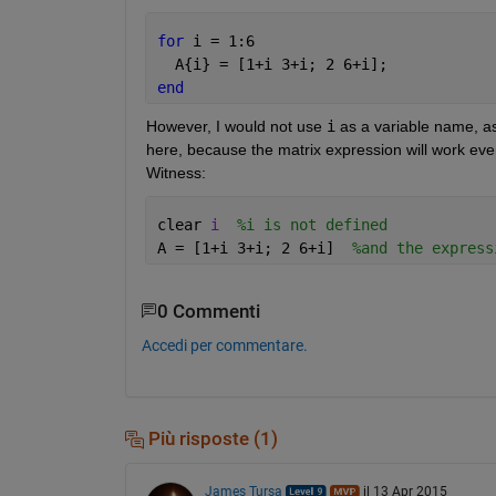
for 
i = 1:6
  A{i} = [1+i 3+i; 2 6+i];
end
However, I would not use
i
 as a variable name, as 
here, because the matrix expression will work even
Witness:
clear 
i
%i is not defined
A = [1+i 3+i; 2 6+i]  
%and the express
0 Commenti
Accedi per commentare.
Più risposte (1)
James Tursa
il 13 Apr 2015