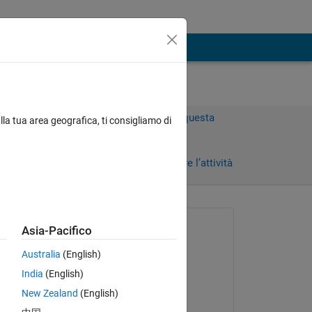
Accedi per rispondere a questa
lla tua area geografica, ti consigliamo di
domanda.
orni)
Condividi
Accedi per seguire l’attività
Richiesto:
Asia-Pacifico
Maruti Patil
Australia
(English)
il 13 Apr 2015
India
(English)
Modificato:
New Zealand
(English)
Maruti Patil