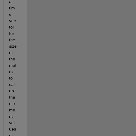
a 
tim
e 
vec
tor 
for 
the 
size 
of 
the 
mat
rix 
to 
call 
up 
the 
ele
me
nt 
val
ues 
of 