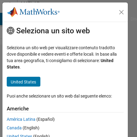
Vai al contenuto
MATLAB
Answers
ATLAB Answers
File Exchange
Cody
AI Chat Playground
Dis
Seleziona un sito web
Seleziona un sito web per visualizzare contenuto tradotto
Timestamp
dove disponibile e vedere eventi e offerte locali. In base alla
tua area geografica, ti consigliamo di selezionare:
United
Error in
States
.
Simulink
From
United States
Workspace
Puoi anche selezionare un sito web dal seguente elenco:
Block
Americhe
석준
América Latina
(Español)
3 Ott
Canada
(English)
2023
United States
(English)