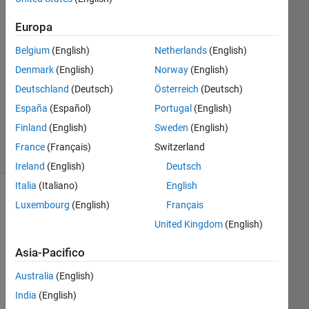
1
Risposta
Europa
Risposta
Belgium
(English)
Netherlands
(English)
accettata
Denmark
(English)
Norway
(English)
Deutschland
(Deutsch)
Österreich
(Deutsch)
Aggiornato
4 Ott 2023
España
(Español)
Portugal
(English)
27
Finland
(English)
Sweden
(English)
Visualizzazioni
France
(Français)
Switzerland
(30 giorni)
Ireland
(English)
Deutsch
Italia
(Italiano)
English
Luxembourg
(English)
Français
United Kingdom
(English)
Asia-Pacifico
Australia
(English)
India
(English)