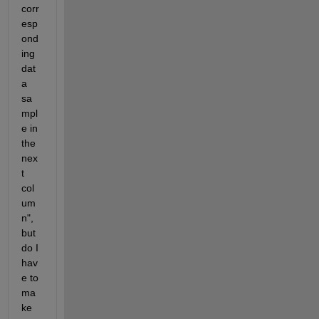
corr
esp
ond
ing 
dat
a 
sa
mpl
e in 
the 
nex
t 
col
um
n", 
but 
do I 
hav
e to 
ma
ke 