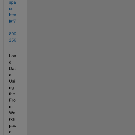
spa
ce.
htm
l#f7
-
890
256
- 
Loa
d 
Dat
a 
Usi
ng 
the 
Fro
m 
Wo
rks
pac
e 