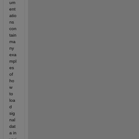
um
ent
atio
ns 
con
tain 
ma
ny 
exa
mpl
es 
of 
ho
w 
to 
loa
d 
sig
nal 
dat
a in 