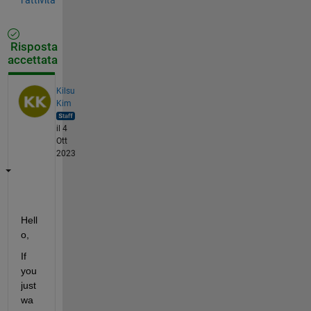
Risposta
accettata
Kilsu
Kim
il 4
Ott
2023
Hell
o,
If 
you 
just 
wa