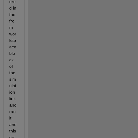
ere
d in 
the 
fro
m 
wor
ksp
ace 
blo
ck 
of 
the 
sim
ulat
ion 
link 
and 
ran 
it, 
and 
this 
err