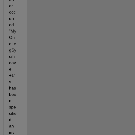
or 
occ
urr
ed. 
"My
On
eLe
gSy
s/h
eav
e 
+1'
s 
has 
bee
n 
spe
cifie
d 
an 
inv