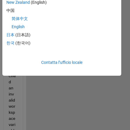
New Zealand
(English)
Err
or:  
中国
"'m
简体中文
yO
English
neL
egS
日本
(日本語)
ys/
한국
(한국어)
hea
ve 
+1' 
Contatta l’ufficio locale
has 
spe
cifie
d 
an 
inv
alid 
wor
ksp
ace 
vari