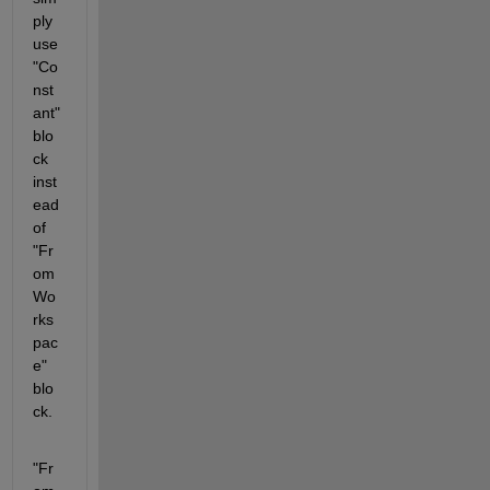
ply 
use 
"Co
nst
ant" 
blo
ck 
inst
ead 
of 
"Fr
om 
Wo
rks
pac
e" 
blo
ck.
"Fr