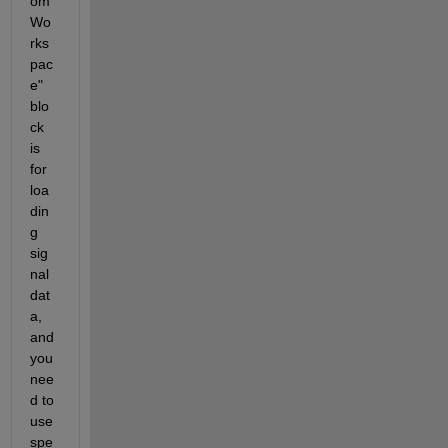
om 
Wo
rks
pac
e" 
blo
ck 
is 
for 
loa
din
g 
sig
nal 
dat
a, 
and 
you 
nee
d to 
use 
spe