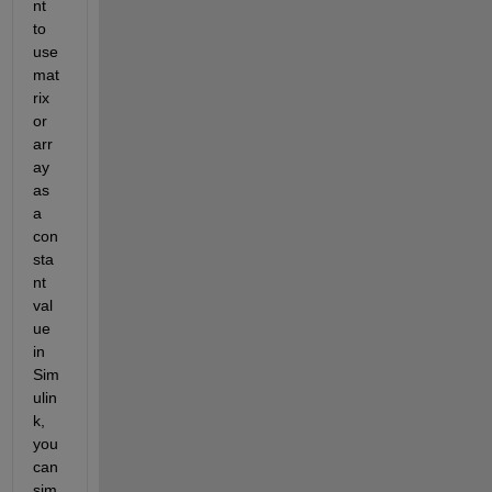
nt 
to 
use 
mat
rix 
or 
arr
ay 
as 
a 
con
sta
nt 
val
ue 
in 
Sim
ulin
k, 
you 
can 
sim