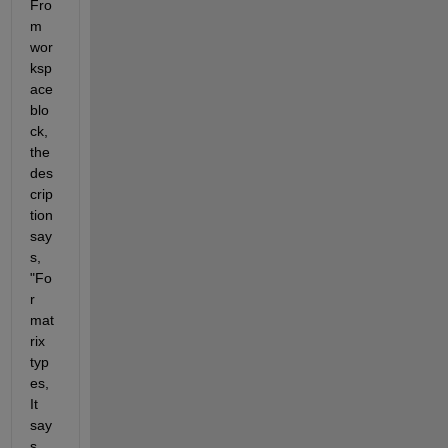
Fro
m 
wor
ksp
ace 
blo
ck, 
the 
des
crip
tion 
say
s, 
"Fo
r 
mat
rix 
typ
es, 
It 
say
s 