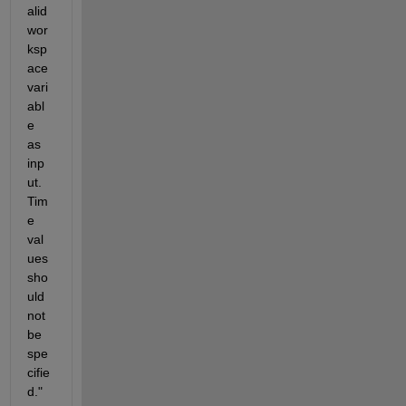
alid 
wor
ksp
ace 
vari
abl
e 
as 
inp
ut. 
Tim
e 
val
ues 
sho
uld 
not 
be 
spe
cifie
d." 