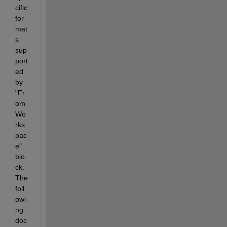
cific 
for
mat
s 
sup
port
ed 
by 
"Fr
om 
Wo
rks
pac
e" 
blo
ck. 
The 
foll
owi
ng 
doc