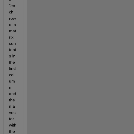
"ea
ch 
row 
of a 
mat
rix 
con
tent
s in 
the 
first 
col
um
n 
and 
the
n a 
vec
tor 
with 
the 