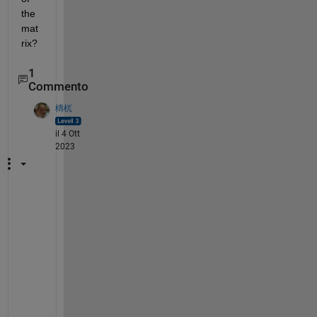
the 
mat
rix?
1
Commento
檮杌
il 4 Ott
2023
I
t 
w
o
u
l
d 
b