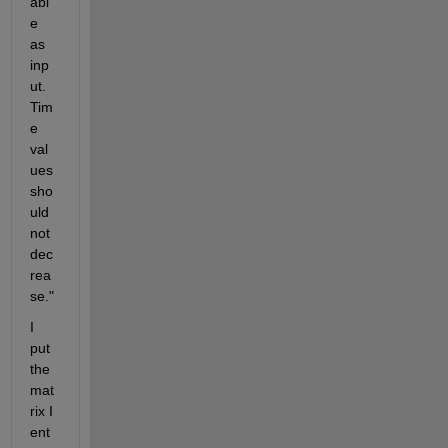
abl
e 
as 
inp
ut. 
Tim
e 
val
ues 
sho
uld 
not 
dec
rea
se."
I 
put 
the 
mat
rix I 
ent