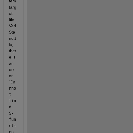
tem 
targ
et 
file 
Veri
Sta
nd.t
lc, 
ther
e is 
an 
err
or 
"
Ca
nno
t 
fin
d 
S-
fun
cti
on 