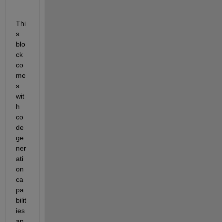
Thi
s 
blo
ck 
co
me
s 
wit
h 
co
de 
ge
ner
ati
on 
ca
pa
bilit
ies 
an