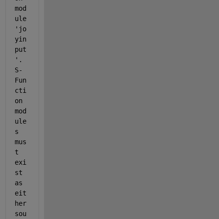
mod
ule 
'jo
yin
put
'.  
S-
Fun
cti
on 
mod
ule
s 
mus
t 
exi
st 
as 
eit
her 
sou