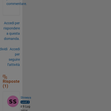
commentare.
Accedi per
rispondere
a questa
domanda.
ividi
Accedi
per
seguire
l’attività
Risposte
(1)
Shreeya
il 9 Lug
2024