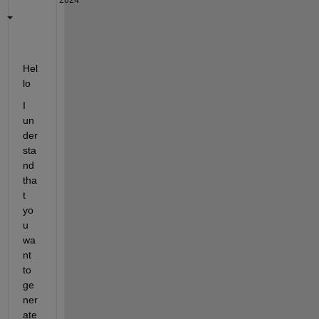
Hel
lo
I 
un
der
sta
nd 
tha
t 
yo
u 
wa
nt 
to 
ge
ner
ate 