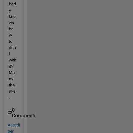
bod
y 
kno
ws 
ho
w 
to 
dea
l 
with 
it? 
Ma
ny 
tha
nks
.
0
Commenti
Accedi
per