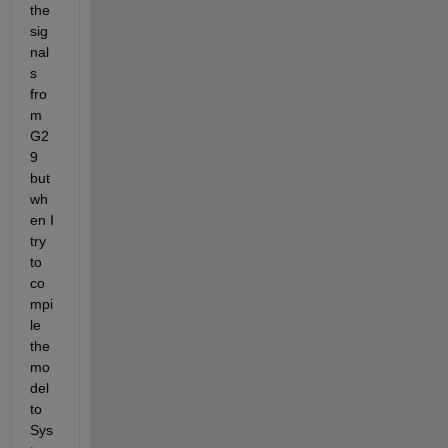
the 
sig
nal
s 
fro
m 
G2
9 
but 
wh
en I 
try 
to 
co
mpi
le 
the 
mo
del 
to 
Sys