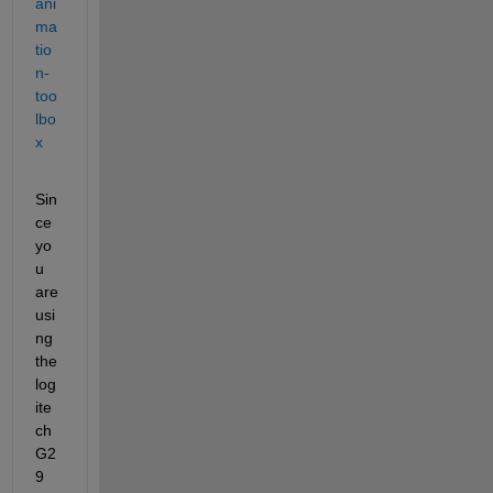
ani
ma
tio
n-
too
lbo
x
Sin
ce 
yo
u 
are 
usi
ng 
the 
log
ite
ch 
G2
9 