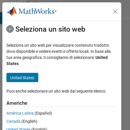
Vai al contenuto
MATLAB
Answers
ATLAB Answers
File Exchange
Cody
AI Chat Playground
Dis
Seleziona un sito web
Seleziona un sito web per visualizzare contenuto tradotto
Error
dove disponibile e vedere eventi e offerte locali. In base alla
tua area geografica, ti consigliamo di selezionare:
United
"Cannot
States
.
find S-
function
United States
modue
Puoi anche selezionare un sito web dal seguente elenco:
‘joyinput’."
when I try
Americhe
to
América Latina
(Español)
compile
Canada
(English)
my
United States
(English)