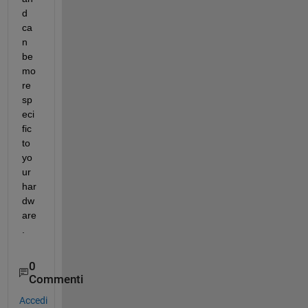
d 
ca
n 
be 
mo
re 
sp
eci
fic 
to 
yo
ur 
har
dw
are
.
0
Commenti
Accedi