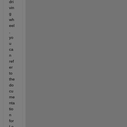
dri
vin
g 
wh
eel
, 
yo
u 
ca
n 
ref
er 
to 
the 
do
cu
me
nta
tio
n 
for 
Lo