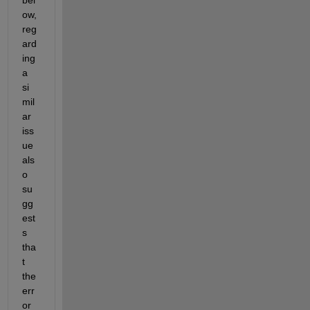
ow, 
reg
ard
ing 
a 
si
mil
ar 
iss
ue 
als
o 
su
gg
est
s 
tha
t 
the 
err
or 