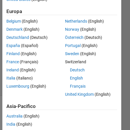
model.
Europa
Belgium
(English)
Netherlands
(English)
ya
Denmark
(English)
Norway
(English)
9 Ott
2023
Deutschland
(Deutsch)
Österreich
(Deutsch)
1
España
(Español)
Portugal
(English)
Risposta
Finland
(English)
Sweden
(English)
Aggiornato
France
(Français)
Switzerland
9 Lug 2024
Ireland
(English)
Deutsch
30
Italia
(Italiano)
English
Visualizzazioni
Luxembourg
(English)
Français
(30 giorni)
United Kingdom
(English)
Asia-Pacifico
Australia
(English)
India
(English)