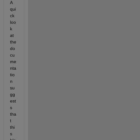
A 
qui
ck 
loo
k 
at 
the 
do
cu
me
nta
tio
n 
su
gg
est
s 
tha
t 
thi
s 