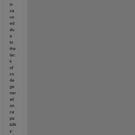
is 
ca
us
ed 
du
e 
to 
the 
lac
k 
of 
co
de 
ge
ner
ati
on 
ca
pa
bilti
y: