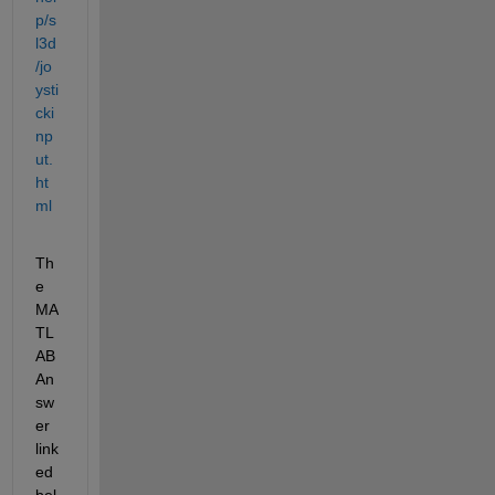
p/s
l3d
/jo
ysti
cki
np
ut.
ht
ml
Th
e 
MA
TL
AB 
An
sw
er 
link
ed 
bel