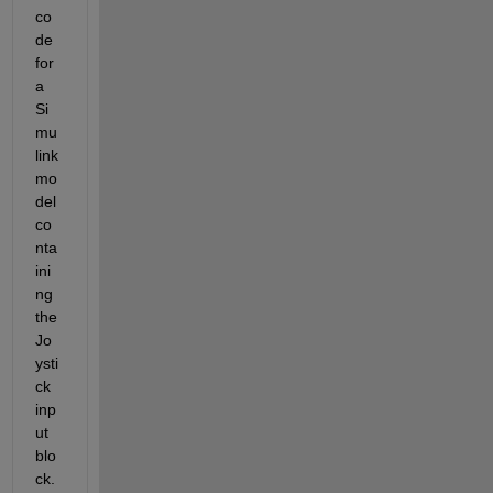
co
de 
for 
a 
Si
mu
link 
mo
del 
co
nta
ini
ng 
the 
Jo
ysti
ck 
inp
ut 
blo
ck. 