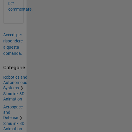
per
commentare.
Accedi per
rispondere
a questa
domanda.
Categorie
Robotics and
Autonomous
Systems
Simulink 3D
Animation
Aerospace
and
Defense
Simulink 3D
Animation