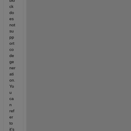
blo
ck 
do
es 
not 
su
pp
ort 
co
de 
ge
ner
ati
on. 
Yo
u 
ca
n 
ref
er 
to 
it's 