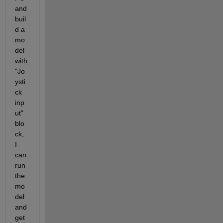
and 
buil
d a 
mo
del 
with 
"Jo
ysti
ck 
inp
ut" 
blo
ck, 
I 
can 
run 
the 
mo
del 
and 
get 