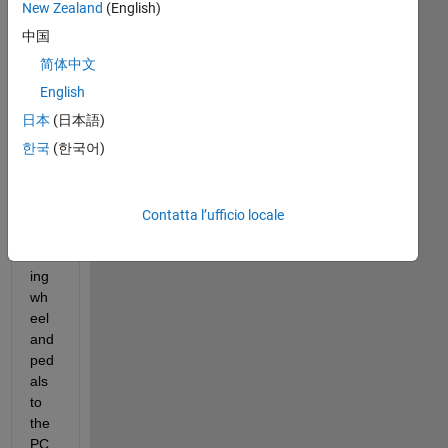
New Zealand
(English)
中国
简体中文
I 
con
English
net 
日本
(日本語)
the 
한국
(한국어)
logi
tec
h 
G2
Contatta l’ufficio locale
9 
driv
ing 
wh
eel 
and 
ped
als 
to 
the 
PC 