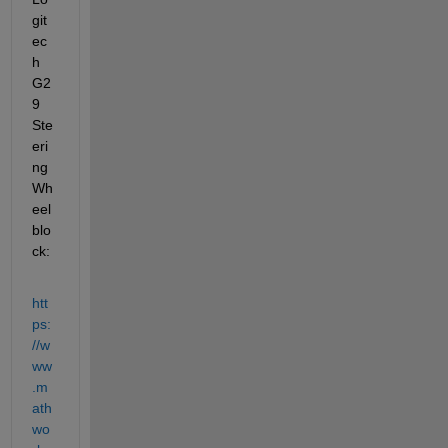
git
ec
h 
G2
9 
Ste
eri
ng 
Wh
eel 
blo
ck:
htt
ps:
//w
ww
.m
ath
wo