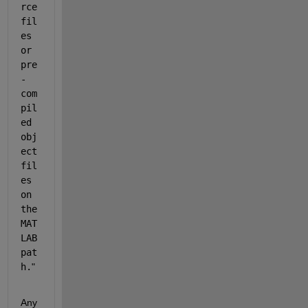
rce 
fil
es 
or 
pre
-
com
pil
ed 
obj
ect 
fil
es 
on 
the 
MAT
LAB 
pat
h.
"
Any