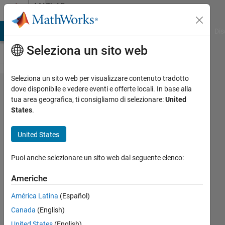
Vai al contenuto
MATLAB
Answers
ATLAB Answers
File Exchange
Cody
AI Chat Playground
Dis
Seleziona un sito web
Seleziona un sito web per visualizzare contenuto tradotto
What is
dove disponibile e vedere eventi e offerte locali. In base alla
tua area geografica, ti consigliamo di selezionare:
United
vectorization?
States
.
Why use
vectorization
United States
instead of
Puoi anche selezionare un sito web dal seguente elenco:
loops?
Americhe
Hans
América Latina
(Español)
Scharler
Canada
(English)
United States
(English)
11 Ott