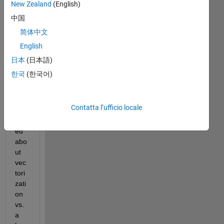
New Zealand
(English)
中国
简体中文
Ov
English
er 
at 
日本
(日本語)
Re
한국
(한국어)
ddit
, a 
use
Contatta l’ufficio locale
r 
ask
ed 
abo
ut 
vec
tori
zati
on 
vs. 
a 