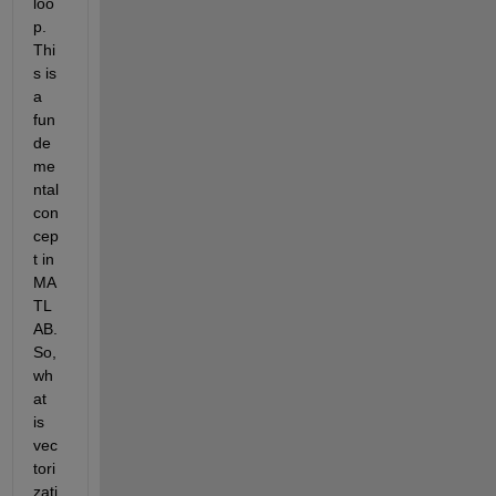
loo
p. 
Thi
s is 
a 
fun
de
me
ntal 
con
cep
t in 
MA
TL
AB. 
So, 
wh
at 
is 
vec
tori
zati