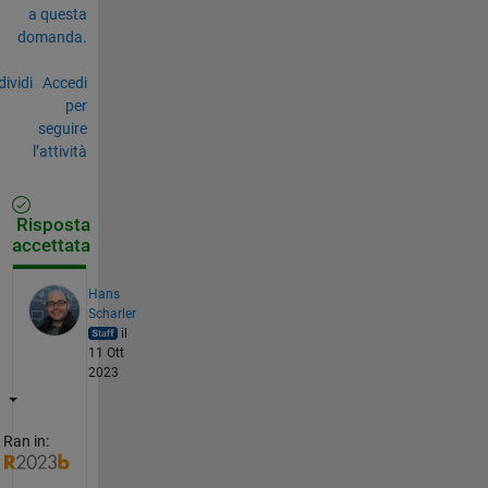
a questa
domanda.
ividi
Accedi
per
seguire
l’attività
Risposta
accettata
Hans
Scharler
il
11 Ott
2023
Ran in: