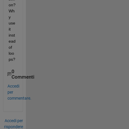
on? 
Wh
y 
use 
it 
inst
ead 
of 
loo
ps?
0
Commenti
Accedi
per
commentare.
Accedi per
rispondere