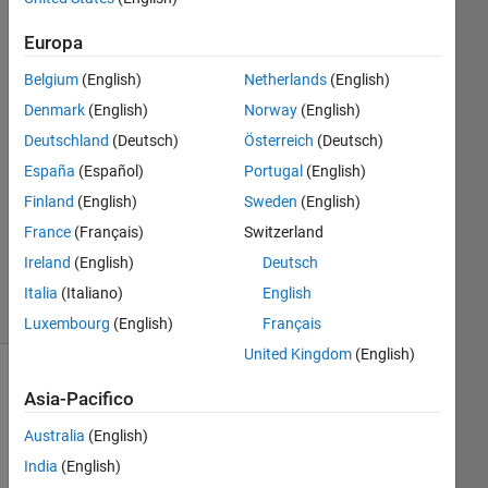
2023
Europa
1
Risposta
Belgium
(English)
Netherlands
(English)
Denmark
(English)
Norway
(English)
Risposta
Deutschland
(Deutsch)
Österreich
(Deutsch)
accettata
España
(Español)
Portugal
(English)
Aggiornato
Finland
(English)
Sweden
(English)
11 Ott
France
(Français)
Switzerland
2023
Ireland
(English)
Deutsch
26
Visualizzazioni
Italia
(Italiano)
English
(30 giorni)
Luxembourg
(English)
Français
United Kingdom
(English)
Asia-Pacifico
Australia
(English)
India
(English)