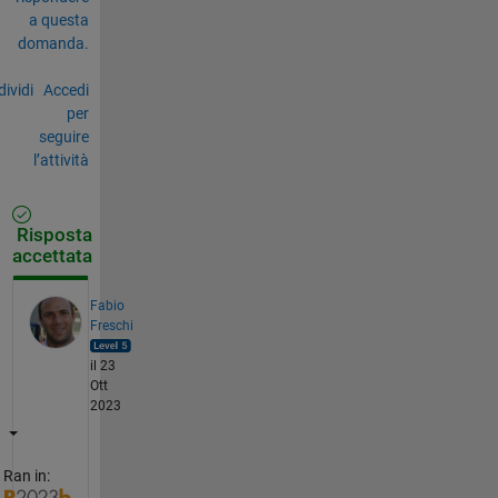
a questa
domanda.
ividi
Accedi
per
seguire
l’attività
Risposta
accettata
Fabio
Freschi
il 23
Ott
2023
Ran in: