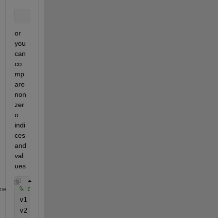
or 
you 
can 
co
mp
are 
non
zer
o 
indi
ces 
and 
val
ues
% data
me
v1 = [0 0 0 4 5 0 0 0].';
v2 = [0 0 0 4 6 0 0 0].';