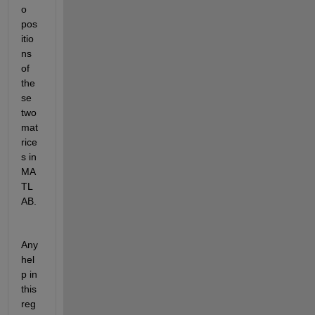
o 
pos
itio
ns 
of 
the
se 
two 
mat
rice
s in 
MA
TL
AB.
Any 
hel
p in 
this 
reg