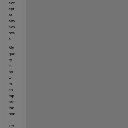
exc
ept 
at 
any 
two 
row
s.
My 
que
ry 
is 
ho
w 
to 
co
mp
are 
the 
non
-
zer