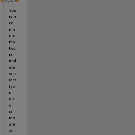
You 
can 
co
mp
are 
the 
two 
co
mpl
ete 
vec
tors 
(yo
u 
als
o 
co
mp
are 
zer