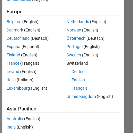
Risposta
Europa
accettata
Belgium
(English)
Netherlands
(English)
Aggiornato
Denmark
(English)
Norway
(English)
23 Ott
Deutschland
(Deutsch)
Österreich
(Deutsch)
2023
España
(Español)
Portugal
(English)
26
Visualizzazioni
Finland
(English)
Sweden
(English)
(30 giorni)
France
(Français)
Switzerland
Ireland
(English)
Deutsch
Italia
(Italiano)
English
Luxembourg
(English)
Français
United Kingdom
(English)
Asia-Pacifico
Australia
(English)
India
(English)
Hell