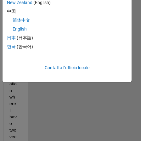
New Zealand
(English)
o 
all, 
中国
In 
简体中文
my 
English
wor
k I 
日本
(日本語)
ca
한국
(한국어)
me 
acr
oss 
Contatta l’ufficio locale
a 
situ
atio
n 
wh
ere 
I 
hav
e 
two 
vec