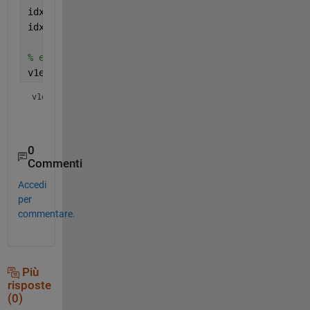
idx1 = find(v1);
idx2 = find(v2);
% engine
v1eqv2pos = isequal(idx1,idx2)
v1eqv2pos = 
logical
0
Commenti
Accedi
per
commentare.
Più
risposte
(0)