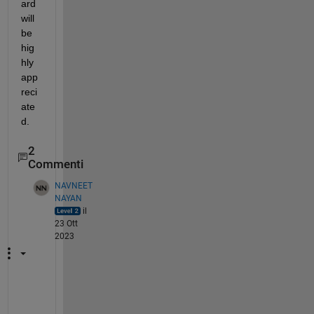
ard 
will 
be 
hig
hly 
app
reci
ate
d.
2
Commenti
NAVNEET
NAYAN
il
23 Ott
2023
F
r