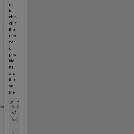
nt 
to 
che
ck if 
the 
non
zer
o 
pos
itio
ns 
are 
the 
sa
me
% data
me
v1 = [0 0 0 4 5 0 0 0].';
v2 = [0 0 0 4 6 0 0 0].';
% find nonzeros