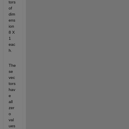
tors 
of 
dim
ens
ion 
8 X 
1 
eac
h. 
The
se 
vec
tors 
hav
e 
all 
zer
o 
val
ues 