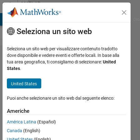
Vai al contenuto
MATLAB
Answers
ATLAB Answers
File Exchange
Cody
AI Chat Playground
Dis
Seleziona un sito web
Seleziona un sito web per visualizzare contenuto tradotto
Related to
dove disponibile e vedere eventi e offerte locali. In base alla
tua area geografica, ti consigliamo di selezionare:
United
comparing
States
.
two
vectors
United States
Puoi anche selezionare un sito web dal seguente elenco:
chaaru
datta
Americhe
23 Ott
2023
América Latina
(Español)
1
Canada
(English)
Risposta
United States
(English)