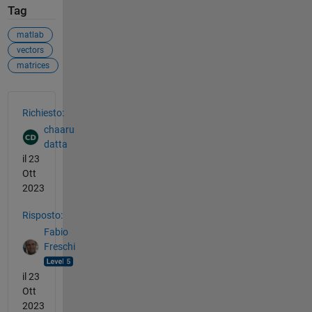
Tag
matlab
vectors
matrices
Vedere anche
Richiesto:
chaaru
datta
il 23
Ott
2023
Risposto:
Fabio
Freschi
il 23
Ott
2023