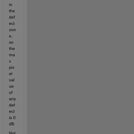
in 
the 
def
ect 
zon
e, 
so 
the 
ma
x 
pix
el 
val
ue 
of 
any 
def
ect 
is 0 
dB.
Not 