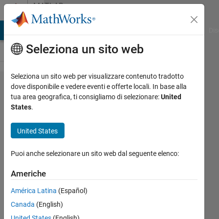
Vai al contenuto
MATLAB
Answers
ATLAB Answers
File Exchange
Cody
AI Chat Playground
Dis
Seleziona un sito web
Seleziona un sito web per visualizzare contenuto tradotto
How to
dove disponibile e vedere eventi e offerte locali. In base alla
tua area geografica, ti consigliamo di selezionare:
United
obtain
States
.
information
from a ROI
United States
from an
Puoi anche selezionare un sito web dal seguente elenco:
image
generated
Americhe
with
América Latina
(Español)
imagesc
Canada
(English)
United States
(English)