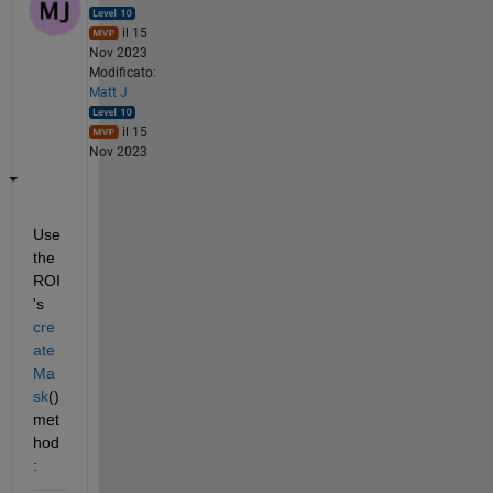
il 15
Nov 2023
Modificato:
Matt J
il 15
Nov 2023
Use 
the 
ROI
's 
cre
ate
Ma
sk
() 
met
hod
: