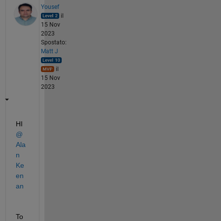
Yousef
il
15 Nov
2023
Spostato:
Matt J
il
15 Nov
2023
HI 
@
Ala
n 
Ke
en
an
To 