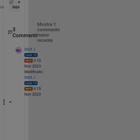
max(yourImage(roi.createMask))
me
Mostra 1
3
commento
Commenti
meno
recente
Matt J
il 15
Nov 2023
Modificato:
Matt J
il 15
Nov 2023
T
h
e 