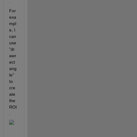
.
For 
exa
mpl
e, I 
can 
use 
"dr
awr
ect
ang
le" 
to 
cre
ate 
the 
ROI
.