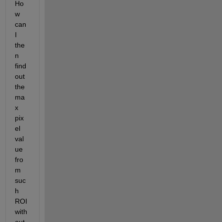
Ho
w 
can 
I 
the
n 
find 
out 
the 
ma
x 
pix
el 
val
ue 
fro
m 
suc
h 
ROI 
with