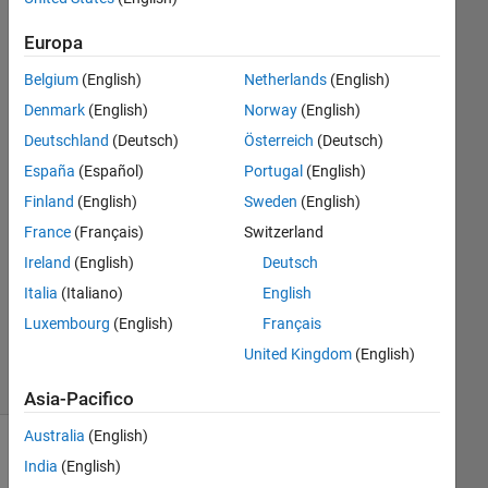
Alan
Europa
Keenan
15 Nov
Belgium
(English)
Netherlands
(English)
2023
Denmark
(English)
Norway
(English)
3
Deutschland
(Deutsch)
Österreich
(Deutsch)
Risposte
España
(Español)
Portugal
(English)
Risposta
Finland
(English)
Sweden
(English)
accettata
France
(Français)
Switzerland
Ireland
(English)
Deutsch
Aggiornato
15 Nov
Italia
(Italiano)
English
2023
Luxembourg
(English)
Français
5
United Kingdom
(English)
Visualizzazioni
(30 giorni)
Asia-Pacifico
Australia
(English)
Mostra
India
(English)
commenti