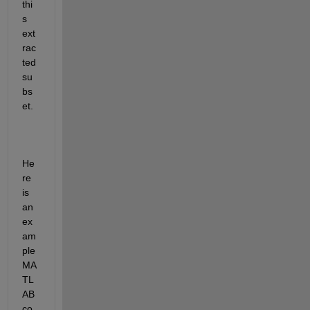
thi
s 
ext
rac
ted 
su
bs
et.
He
re 
is 
an 
ex
am
ple 
MA
TL
AB 
co