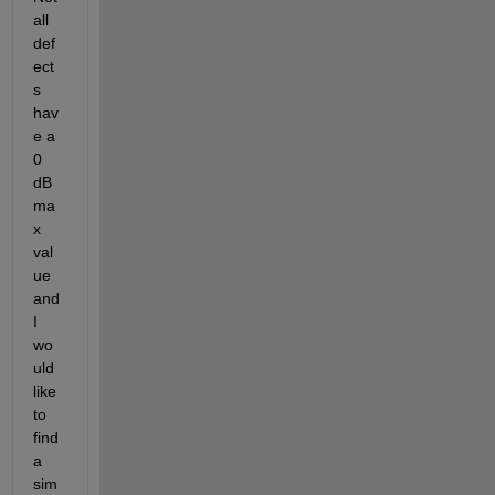
all 
def
ect
s 
hav
e a 
0 
dB 
ma
x 
val
ue 
and 
I 
wo
uld 
like 
to 
find 
a 
sim