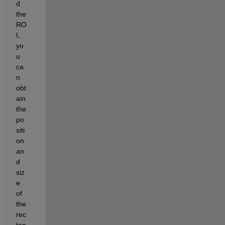
d 
the 
RO
I, 
yo
u 
ca
n 
obt
ain 
the 
po
siti
on 
an
d 
siz
e 
of 
the 
rec