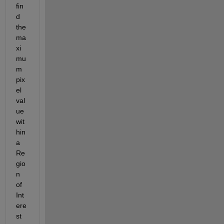
fin
d 
the 
ma
xi
mu
m 
pix
el 
val
ue 
wit
hin 
a 
Re
gio
n 
of 
Int
ere
st 