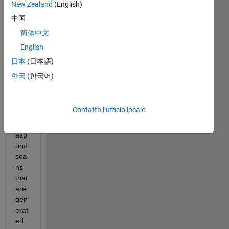
New Zealand
(English)
meno
中国
recenti
简体中文
English
I 
日本
(日本語)
hav
한국
(한국어)
e 
ima
ges 
Contatta l’ufficio locale
of 
ultr
aso
und 
sca
ns 
that 
are 
gen
erat
ed 