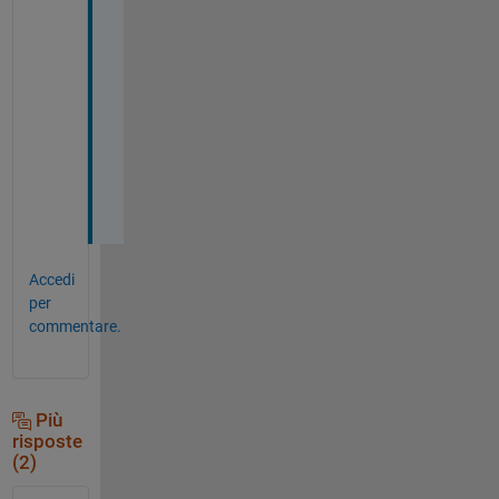
k
s 
s
o 
m
u
c
h
.
Accedi
per
commentare.
Più
risposte
(2)