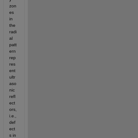
zon
es 
in 
the 
radi
al 
patt
ern 
rep
res
ent 
ultr
aso
nic 
refl
ect
ors, 
i.e., 
def
ect
s in 