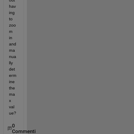
out 
hav
ing 
to 
zoo
m 
in 
and 
ma
nua
lly 
det
erm
ine 
the 
ma
x 
val
ue?
0
Commenti