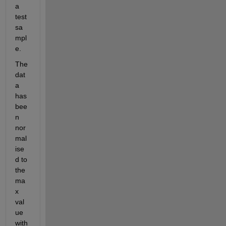
a 
test 
sa
mpl
e.
The 
dat
a 
has 
bee
n 
nor
mal
ise
d to 
the 
ma
x 
val
ue 
with