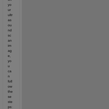
yo
ur 
ultr
as
ou
nd 
sc
an 
im
ag
e, 
yo
u 
ca
n 
foll
ow 
the
se 
ste
ps: