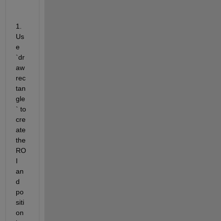
1. 
Us
e 
`dr
aw
rec
tan
gle
` to 
cre
ate 
the 
RO
I 
an
d 
po
siti
on 