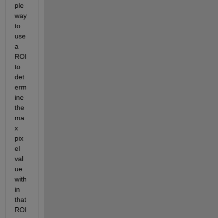
ple 
way 
to 
use 
a 
ROI 
to 
det
erm
ine 
the 
ma
x 
pix
el 
val
ue 
with
in 
that 
ROI