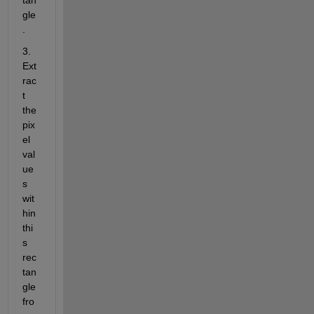
tan
gle
.
3. 
Ext
rac
t 
the 
pix
el 
val
ue
s 
wit
hin 
thi
s 
rec
tan
gle 
fro