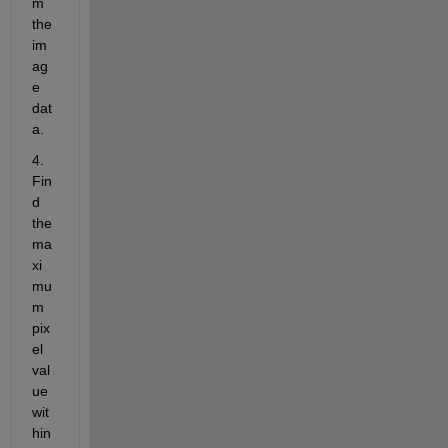
m 
the 
im
ag
e 
dat
a.
4. 
Fin
d 
the 
ma
xi
mu
m 
pix
el 
val
ue 
wit
hin 