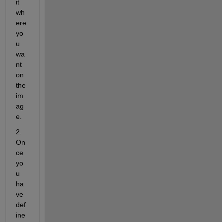
it 
wh
ere 
yo
u 
wa
nt 
on 
the 
im
ag
e.
2. 
On
ce 
yo
u 
ha
ve 
def
ine