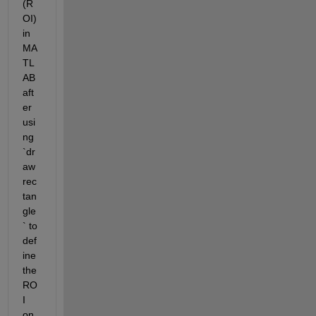
(R
OI) 
in 
MA
TL
AB 
aft
er 
usi
ng 
`dr
aw
rec
tan
gle
` to 
def
ine 
the 
RO
I 
on 