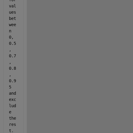
val
ues 
bet
wee
n 
0, 
0.5
, 
0.7
, 
0.8
, 
0.9
5 
and 
exc
lud
e 
the 
res
t. 