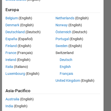
1
Risposta
Europa
Aggiornato
Belgium
(English)
Netherlands
(English)
17 Nov
Denmark
(English)
Norway
(English)
2023
Deutschland
(Deutsch)
Österreich
(Deutsch)
15
Visualizzazioni
España
(Español)
Portugal
(English)
(30 giorni)
Finland
(English)
Sweden
(English)
France
(Français)
Switzerland
Ireland
(English)
Deutsch
Mostra
Italia
(Italiano)
English
commenti
meno
Luxembourg
(English)
Français
recenti
United Kingdom
(English)
Asia-Pacifico
I'm 
Australia
(English)
plo
India
(English)
tti