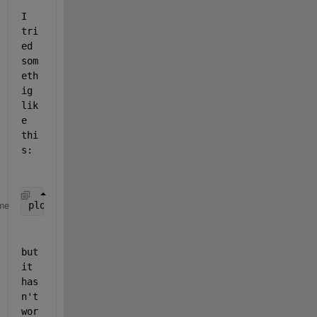
I 
tri
ed 
som
eth
ig 
lik
e 
thi
s:
plot(eta(eta<0.5 | eta>0.7), feta(eta<0.5 | eta>0.7
me
but 
it 
has
n't 
wor