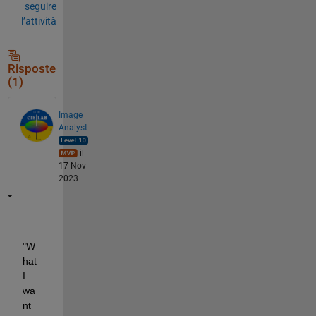
seguire
l’attività
Risposte
(1)
Image
Analyst
il
17 Nov
2023
"W
hat 
I 
wa
nt 