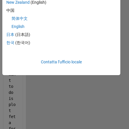
ng 
New Zealand
(English)
2 
中国
fun
简体中文
cti
ons
English
: 
日本
(日本語)
eta
한국
(한국어)
, 
fet
a. 
Contatta l’ufficio locale
Wha
t I 
wan
t 
to 
do 
is 
plo
t 
fet
a 
for 