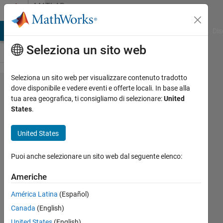
Vai al contenuto
MATLAB
Answers
ATLAB Answers
File Exchange
Cody
AI Chat Playground
Dis
Seleziona un sito web
Seleziona un sito web per visualizzare contenuto tradotto
How to
dove disponibile e vedere eventi e offerte locali. In base alla
tua area geografica, ti consigliamo di selezionare:
United
neatly
States
.
exclude
values
United States
from a
Puoi anche selezionare un sito web dal seguente elenco:
plot?
Americhe
HC98
América Latina
(Español)
17 Nov
Canada
(English)
2023
United States
(English)