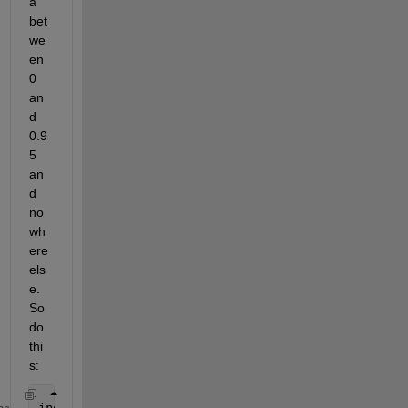
a 
bet
we
en 
0 
an
d 
0.9
5 
an
d 
no
wh
ere 
els
e.  
So 
do 
thi
s:
indexes = (feta > 0) & (feta < 0.95);