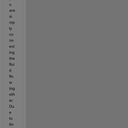
u 
are 
si
mp
ly 
co
nn
ect
ing 
the 
flui
d 
flo
w 
tog
eth
er. 
Du
e 
to 
thi