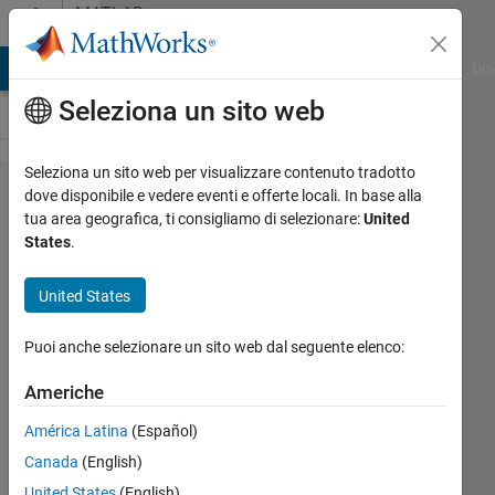
Vai al contenuto
MATLAB
Answers
ATLAB Answers
File Exchange
Cody
AI Chat Playground
Dis
Seleziona un sito web
Seleziona un sito web per visualizzare contenuto tradotto
Simscape
dove disponibile e vedere eventi e offerte locali. In base alla
tua area geografica, ti consigliamo di selezionare:
United
Thermal
States
.
Liquid
Domain -
United States
Across
Puoi anche selezionare un sito web dal seguente elenco:
variable T
of
Americhe
parallel
América Latina
(Español)
flows
Canada
(English)
United States
(English)