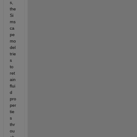
s, 
the 
Si
ms
ca
pe 
mo
del 
trie
s 
to 
ret
ain 
flui
d 
pro
per
tie
s 
thr
ou