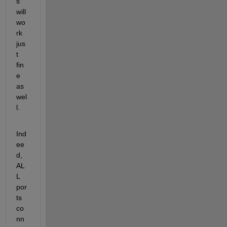
s 
will 
wo
rk 
jus
t 
fin
e 
as 
wel
l.
Ind
ee
d, 
AL
L 
por
ts 
co
nn