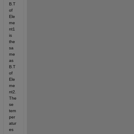
B.T 
of 
Ele
me
nt1 
is 
the 
sa
me 
as 
B.T 
of 
Ele
me
nt2. 
The
se 
tem
per
atur
es 