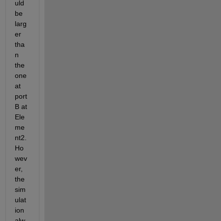
uld 
be 
larg
er 
tha
n 
the 
one 
at 
port 
B at 
Ele
me
nt2. 
Ho
wev
er, 
the 
sim
ulat
ion 
alw