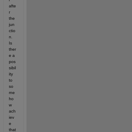
afte
r 
the 
jun
ctio
n. 
Is 
ther
e a 
pos
sibil
ity 
to 
so
me
ho
w 
ach
iev
e 
that