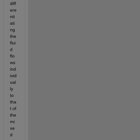
diff
ere
nti
ati
ng 
the 
flui
d 
flo
ws 
ind
ivid
ual
ly 
to 
tha
t of 
the 
mi
xe
d 