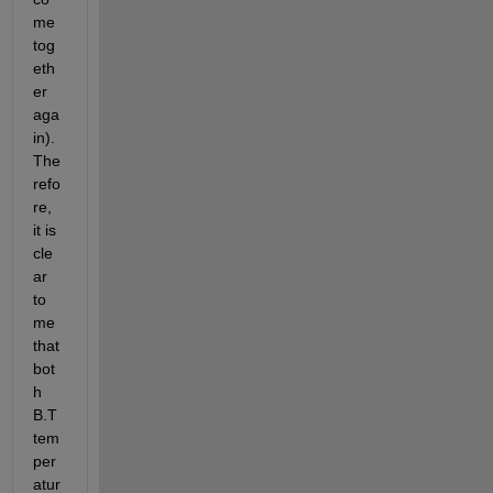
me 
tog
eth
er 
aga
in). 
The
refo
re, 
it is 
cle
ar 
to 
me 
that 
bot
h 
B.T 
tem
per
atur