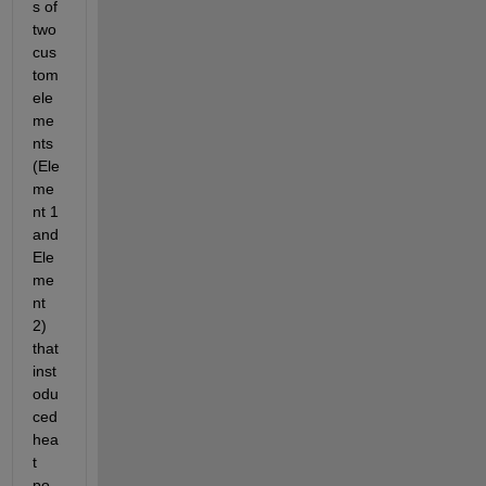
s of 
two 
cus
tom 
ele
me
nts 
(Ele
me
nt 1 
and 
Ele
me
nt 
2) 
that 
inst
odu
ced 
hea
t 
po