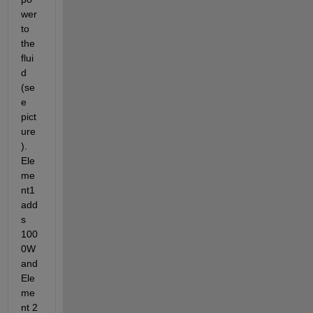
wer 
to 
the 
flui
d 
(se
e 
pict
ure
). 
Ele
me
nt1 
add
s 
100
0W 
and 
Ele
me
nt 2 