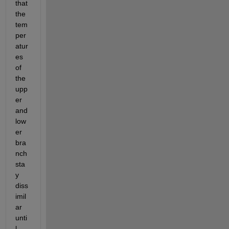
that 
the 
tem
per
atur
es 
of 
the 
upp
er 
and 
low
er 
bra
nch 
sta
y 
diss
imil
ar 
unti
l 