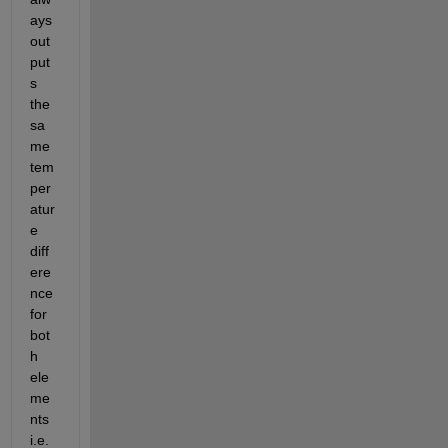
ays 
out
put
s 
the 
sa
me 
tem
per
atur
e 
diff
ere
nce 
for 
bot
h 
ele
me
nts 
i.e. 