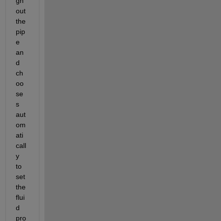
gh
out 
the 
pip
e 
an
d 
ch
oo
se
s 
aut
om
ati
call
y 
to 
set 
the 
flui
d 
pro