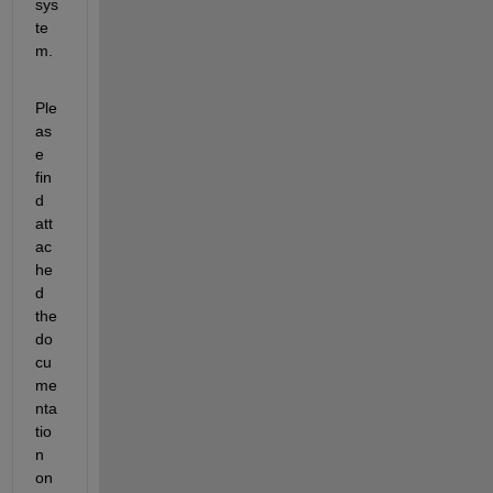
sys
te
m. 
Ple
as
e 
fin
d 
att
ac
he
d 
the 
do
cu
me
nta
tio
n 
on 