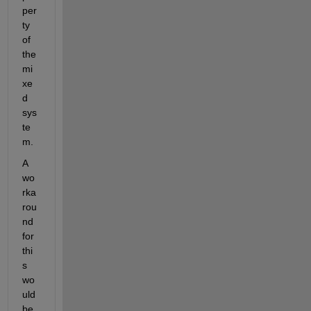
per
ty 
of 
the 
mi
xe
d 
sys
te
m.
A 
wo
rka
rou
nd 
for 
thi
s 
wo
uld 
be 