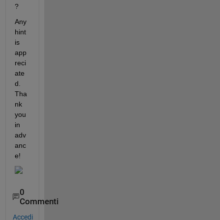
?
Any 
hint 
is 
app
reci
ate
d. 
Tha
nk 
you 
in 
adv
anc
e!  
0
Commenti
Accedi