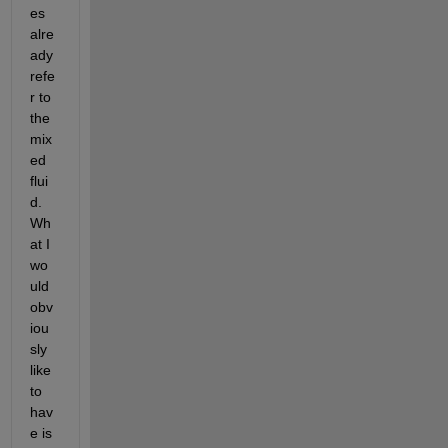
es 
alre
ady 
refe
r to 
the 
mix
ed 
flui
d. 
Wh
at I 
wo
uld 
obv
iou
sly 
like 
to 
hav
e is 