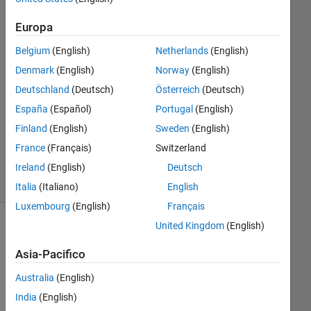
Joël
Europa
Habersatter
30 Nov
Belgium
(English)
Netherlands
(English)
2023
Denmark
(English)
Norway
(English)
2
Deutschland
(Deutsch)
Österreich
(Deutsch)
Risposte
España
(Español)
Portugal
(English)
Aggiornato
Finland
(English)
Sweden
(English)
3 Gen 2024
France
(Français)
Switzerland
26
Visualizzazioni
Ireland
(English)
Deutsch
(30 giorni)
Italia
(Italiano)
English
Luxembourg
(English)
Français
United Kingdom
(English)
Asia-Pacifico
Australia
(English)
India
(English)