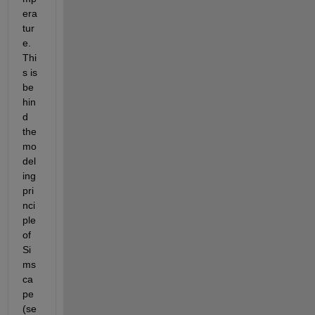
era
tur
e.  
Thi
s is 
be
hin
d 
the 
mo
del
ing 
pri
nci
ple 
of 
Si
ms
ca
pe 
(se