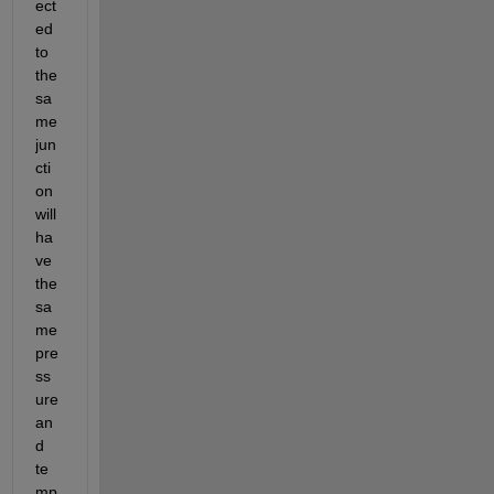
ect
ed 
to 
the 
sa
me 
jun
cti
on 
will 
ha
ve 
the 
sa
me 
pre
ss
ure 
an
d 
te
mp