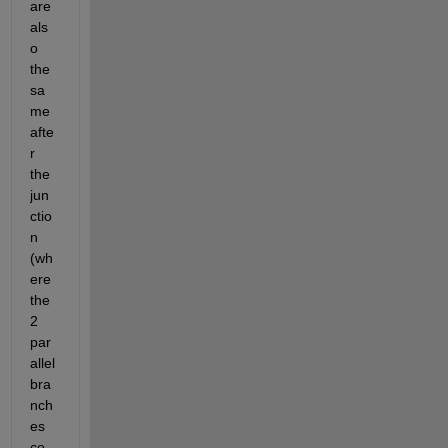
are 
als
o 
the 
sa
me 
afte
r 
the 
jun
ctio
n 
(wh
ere 
the 
2 
par
allel 
bra
nch
es 
co