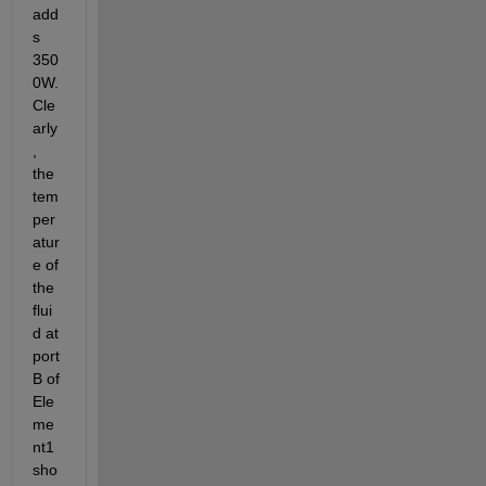
add
s 
350
0W. 
Cle
arly
, 
the 
tem
per
atur
e of 
the 
flui
d at 
port 
B of 
Ele
me
nt1 
sho