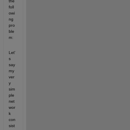
the 
foll
owi
ng 
pro
ble
m:
Let'
s 
say 
my 
ver
y 
sim
ple 
net
wor
k 
con
sist