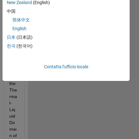
New Zealand
(English)
中国
Hell
简体中文
o 
ther
English
e, 
日本
(日本語)
I 
한국
(한국어)
am 
wor
kin
Contatta l’ufficio locale
g 
with 
the 
The
rma
l-
Liq
uid 
Do
mai
n of 