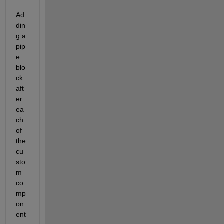
Ad
din
g a 
pip
e 
blo
ck 
aft
er 
ea
ch 
of 
the 
cu
sto
m 
co
mp
on
ent