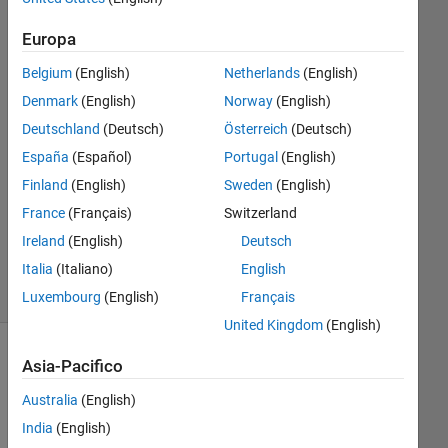
Europa
MADHVI
13 Dic
Belgium
(English)
Netherlands
(English)
2023
Denmark
(English)
Norway
(English)
1
Deutschland
(Deutsch)
Österreich
(Deutsch)
Risposta
España
(Español)
Portugal
(English)
Aggiornato
Finland
(English)
Sweden
(English)
28 Dic
France
(Français)
Switzerland
2023
Ireland
(English)
Deutsch
6
Italia
(Italiano)
English
Visualizzazioni
(30 giorni)
Luxembourg
(English)
Français
United Kingdom
(English)
Asia-Pacifico
Australia
(English)
India
(English)