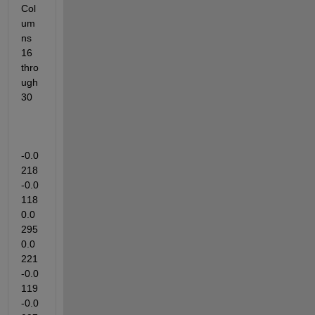
Col
um
ns 
16 
thro
ugh 
30
-0.0
218   
-0.0
118    
0.0
295    
0.0
221   
-0.0
119   
-0.0