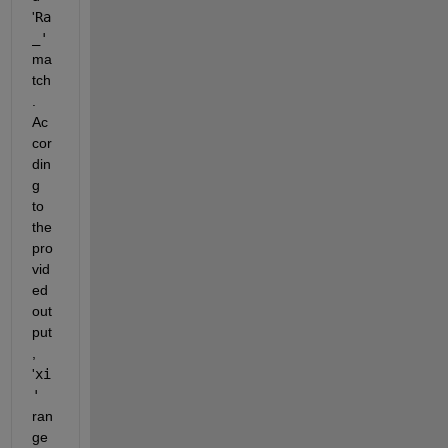
'
Ra
_'
ma
tch
. 
Ac
cor
din
g 
to 
the 
pro
vid
ed 
out
put
,
'
xi
'
ran
ge