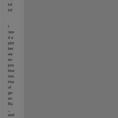
Inf       
Inf
I 
nee
d a 
plot 
bet
we
en 
pos
itive 
min
ima 
of 
giv
en 
Ra
_ 
and 