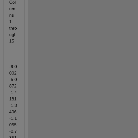
Col
um
ns 
1 
thro
ugh 
15
-9.0
002   
-5.0
872   
-1.4
181   
-1.3
406   
-1.1
055   
-0.7
351   