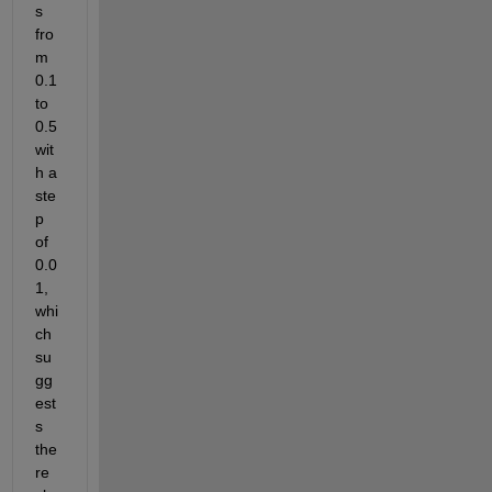
s 
fro
m 
0.1 
to 
0.5 
wit
h a 
ste
p 
of 
0.0
1, 
whi
ch 
su
gg
est
s 
the
re 