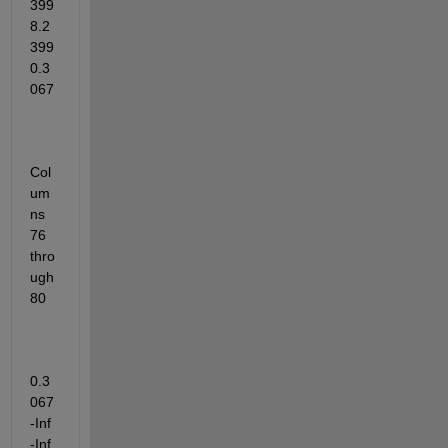
399    
8.2
399    
0.3
067
Col
um
ns 
76 
thro
ugh 
80
0.3
067      
-Inf      
-Inf       