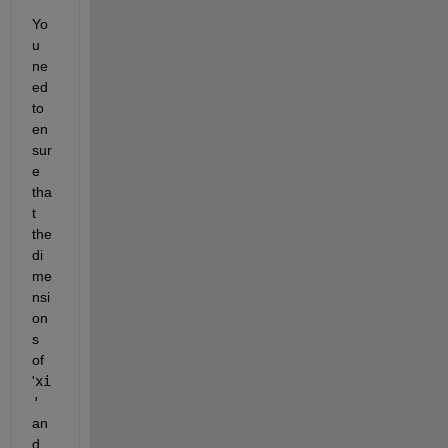
Yo
u 
ne
ed 
to 
en
sur
e 
tha
t 
the 
di
me
nsi
on
s 
of
'
xi
'
an
d