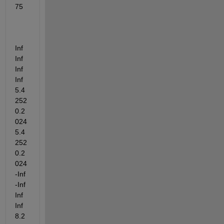
75
Inf       
Inf       
Inf       
Inf    
5.4
252    
0.2
024    
5.4
252    
0.2
024      
-Inf      
-Inf       
Inf       
Inf    
8.2