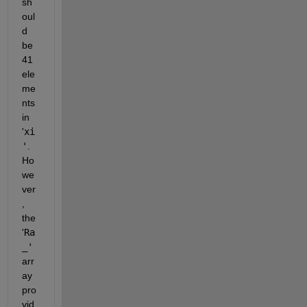
sh
oul
d 
be 
41 
ele
me
nts 
in
'
xi
'
. 
Ho
we
ver
, 
the
'
Ra
_'
arr
ay 
pro
vid