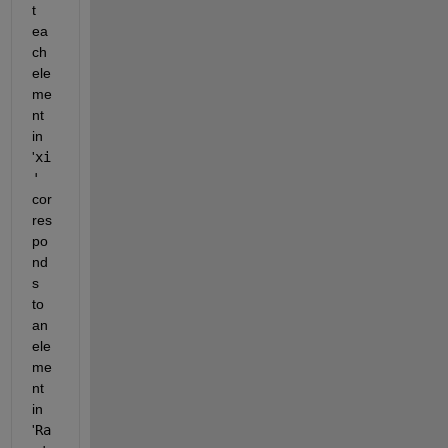
t 
ea
ch 
ele
me
nt 
in
'
xi
'
cor
res
po
nd
s 
to 
an 
ele
me
nt 
in
'
Ra