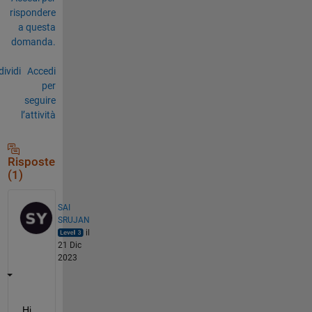
rispondere
a questa
domanda.
ividi
Accedi
per
seguire
l’attività
Risposte
(1)
SAI
SRUJAN
il
21 Dic
2023
Hi 