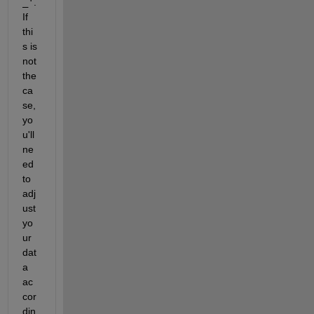
_'
. 
If 
thi
s is 
not 
the 
ca
se, 
yo
u'll 
ne
ed 
to 
adj
ust 
yo
ur 
dat
a 
ac
cor
din