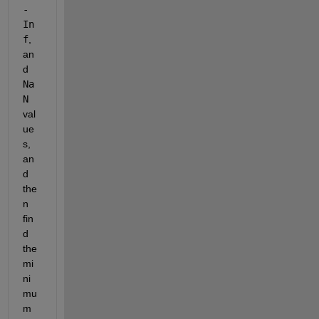
-
In
f
, 
an
d
Na
N
val
ue
s, 
an
d 
the
n 
fin
d 
the 
mi
ni
mu
m 