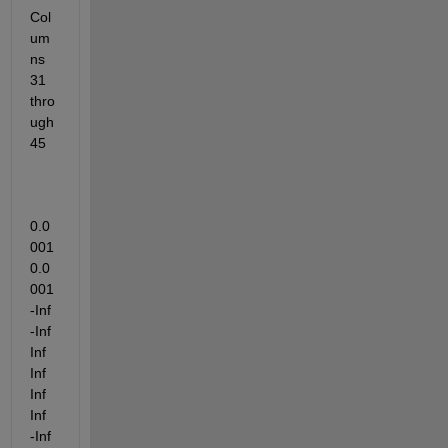
Col
um
ns 
31 
thro
ugh 
45
0.0
001    
0.0
001      
-Inf      
-Inf       
Inf       
Inf       
Inf       
Inf      
-Inf       