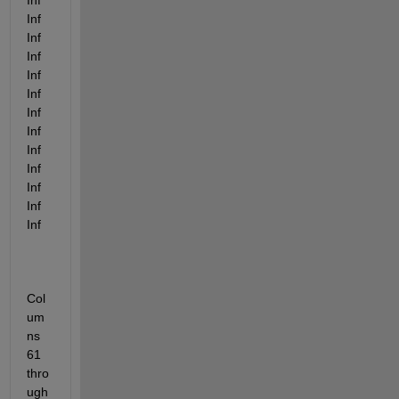
Inf       
Inf       
Inf       
Inf       
Inf       
Inf       
Inf       
Inf       
Inf       
Inf       
Inf       
Inf       
Inf
Col
um
ns 
61 
thro
ugh 