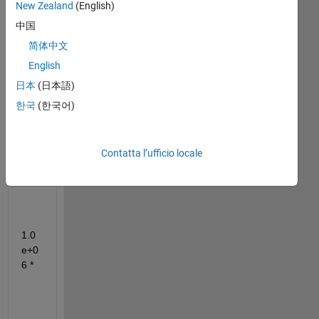
New Zealand
(English)
中国
xi = 
简体中文
0.1:
English
0.0
日本
(日本語)
1:0.
5;
한국
(한국어)
Contatta l’ufficio locale
Ra
_ =
1.0
e+0
6 *