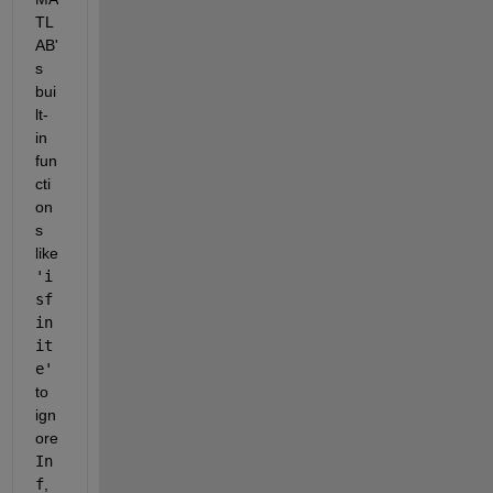
TL
AB'
s 
bui
lt-
in 
fun
cti
on
s 
like 
'i
sf
in
it
e'
to 
ign
ore
In
f
,