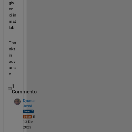
giv
en 
xi in 
mat
lab.
Tha
nks 
in 
adv
anc
e.
1
Commento
Dyuman
Joshi
il
13 Dic
2023