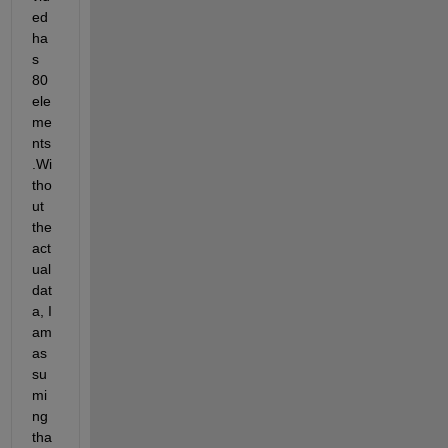
ed 
ha
s 
80 
ele
me
nts
.Wi
tho
ut 
the 
act
ual 
dat
a, I 
am 
as
su
mi
ng 
tha