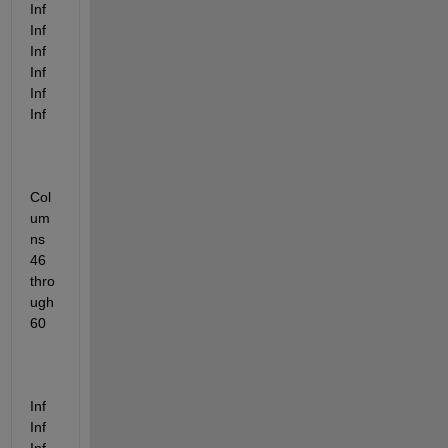
Inf       
Inf       
Inf       
Inf       
Inf       
Inf
Col
um
ns 
46 
thro
ugh 
60
Inf       
Inf       