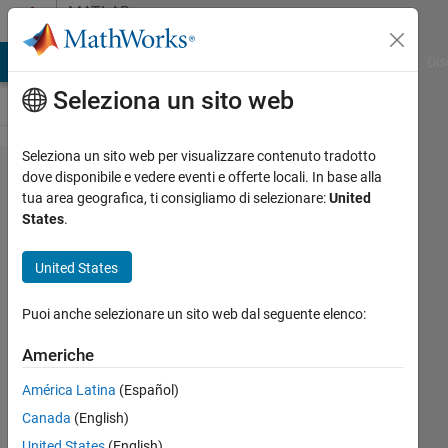
Vai al contenuto
MATLAB
Answers
ATLAB Answers
File Exchange
Cody
AI Chat Playground
Dis
Seleziona un sito web
Seleziona un sito web per visualizzare contenuto tradotto
I need a
dove disponibile e vedere eventi e offerte locali. In base alla
tua area geografica, ti consigliamo di selezionare:
United
plot
States
.
between
positive
United States
minima
Puoi anche selezionare un sito web dal seguente elenco:
of given
Ra_ and
Americhe
given xi
América Latina
(Español)
in
Canada
(English)
matlab.
United States
(English)