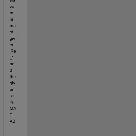
ve 
mi
ni
ma 
of 
giv
en 
'Ra
_' 
an
d 
the 
giv
en 
'xi' 
in 
MA
TL
AB
.