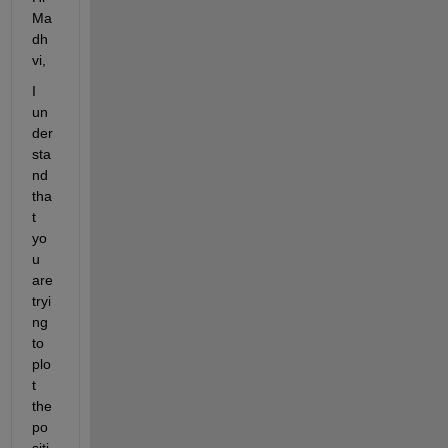
Ma
dh
vi,
I 
un
der
sta
nd 
tha
t 
yo
u 
are 
tryi
ng 
to 
plo
t 
the 
po
siti