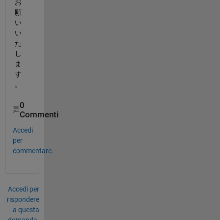
お
願
い
い
た
し
ま
す
。
0
Commenti
Accedi
per
commentare.
Accedi per
rispondere
a questa
domanda.