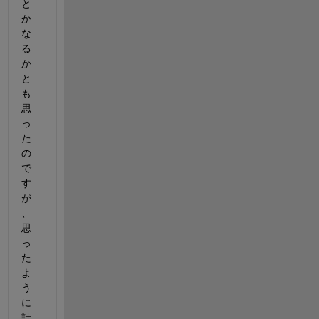
と
か
な
る
か
と
も
思
っ
た
の
で
す
が
、
思
っ
た
よ
う
に
計