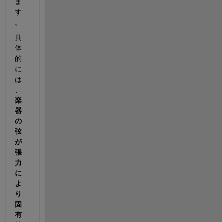
ま
す
。
具
体
的
に
は
、
楽
器
の
弦
が
張
力
に
よ
り
固
有