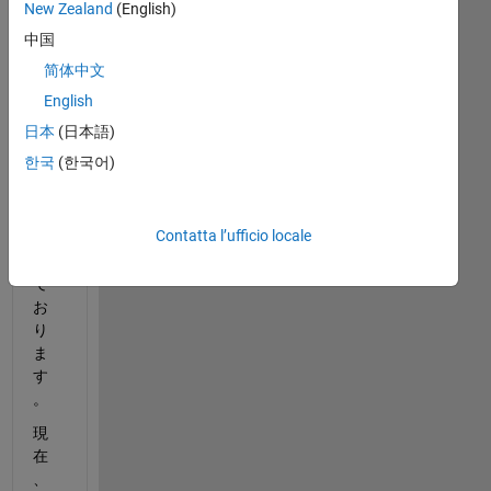
New Zealand
(English)
commenti
meno
中国
recenti
简体中文
English
日本
(日本語)
お
한국
(한국어)
世
話
に
Contatta l’ufficio locale
な
っ
て
お
り
ま
す
。
現
在
、