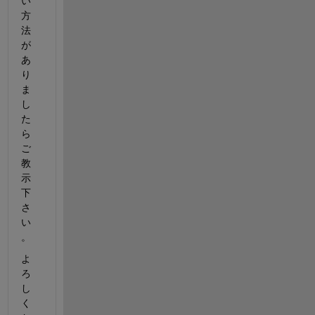
い
方
法
が
あ
り
ま
し
た
ら
ご
教
示
下
さ
い
。
よ
ろ
し
く