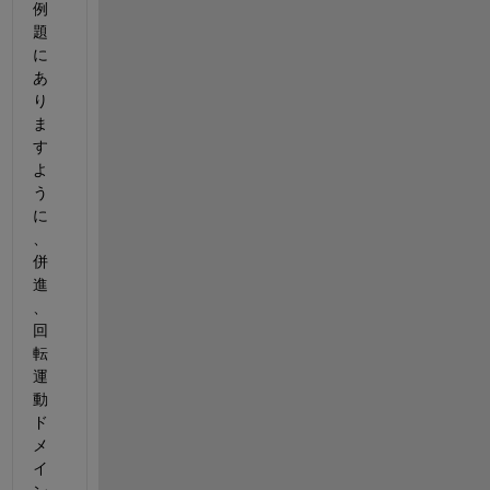
例
題
に
あ
り
ま
す
よ
う
に
、
併
進
、
回
転
運
動
ド
メ
イ