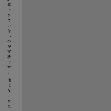
算
で
き
て
い
な
い
の
が
実
状
で
す
。
他
に
な
に
か
良