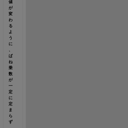
値
が
変
わ
る
よ
う
に
、
ば
ね
乗
数
が
一
定
に
定
ま
ら
ず
、