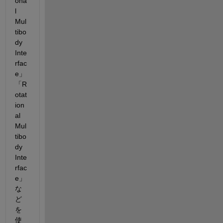
ona
l 
Mul
tibo
dy 
Inte
rfac
e」
「R
otat
ion
al 
Mul
tibo
dy 
Inte
rfac
e」
な
ど
を
使