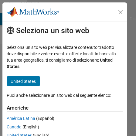
Vai al contenuto
MATLAB
Answers
ATLAB Answers
File Exchange
Cody
AI Chat Playground
Dis
Seleziona un sito web
Seleziona un sito web per visualizzare contenuto tradotto
シミュレ
dove disponibile e vedere eventi e offerte locali. In base alla
tua area geografica, ti consigliamo di selezionare:
United
ーション
States
.
中に
Simscape
United States
Multibody
Puoi anche selezionare un sito web dal seguente elenco:
の​ジョイ
ントブロ
Americhe
ックの​設
América Latina
(Español)
定値を変
Canada
(English)
更した
United States
(English)