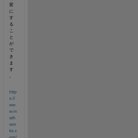
変
に
す
る
こ
と
が
で
き
ま
す
。
http
s://
ww
w.m
ath
wor
ks.c
om/