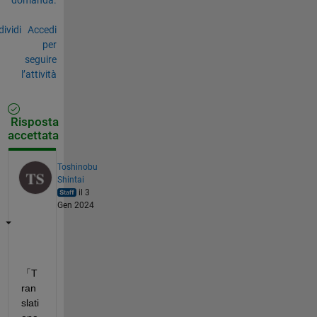
ividi
Accedi
per
seguire
l’attività
Risposta
accettata
Toshinobu
Shintai
il 3
Gen 2024
「T
ran
slati