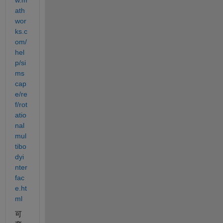
ath
wor
ks.c
om/
hel
p/si
ms
cap
e/re
f/rot
atio
nal
mul
tibo
dyi
nter
fac
e.ht
ml
可