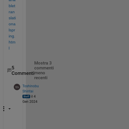
blet
ran
slati
ona
lspr
ing.
htm
l
Mostra 3
5
commenti
Commenti
meno
recenti
Toshinobu
Shintai
il 4
Gen 2024
「