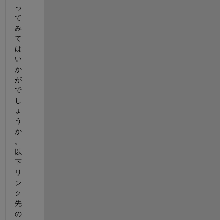
っ
て
み
て
は
い
か
が
で
し
ょ
う
か
。
以
下
リ
ン
ク
先
の