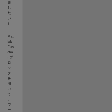
更
し
た
い
）
Mat
lab 
Fun
ctio
nブ
ロ
ッ
ク
を
用
い
て
、
ワ
ー