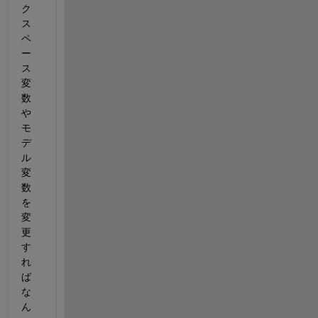
ク
ス
ペ
ー
ス
変
数
や
モ
デ
ル
変
数
を
変
更
す
れ
ば
な
ん