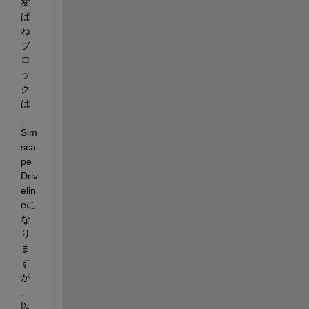
変
ば
ね
ブ
ロ
ッ
ク
は
、
Sim
sca
pe 
Driv
elin
eに
な
り
ま
す
が
、
以