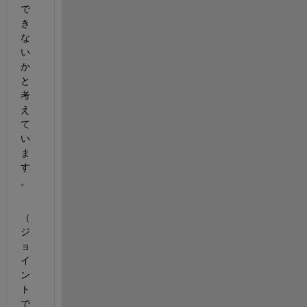
で
き
な
い
か
と
考
え
て
い
ま
す
。
（
ジ
ョ
イ
ン
ト
で