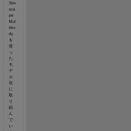
Sim
sca
pe 
Mul
tibo
dy
を
使
っ
た
モ
デ
ル
化
に
取
り
組
ん
で
い