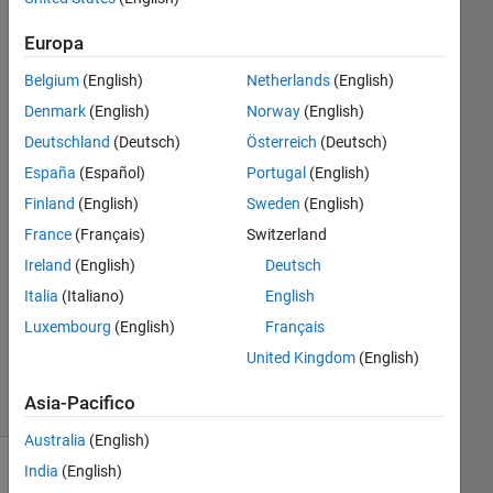
い。
Europa
Belgium
(English)
Netherlands
(English)
Ryo
Denmark
(English)
Norway
(English)
29 Dic
2023
Deutschland
(Deutsch)
Österreich
(Deutsch)
1
España
(Español)
Portugal
(English)
Risposta
Finland
(English)
Sweden
(English)
Risposta
France
(Français)
Switzerland
accettata
Ireland
(English)
Deutsch
Italia
(Italiano)
English
Aggiornato
Luxembourg
(English)
Français
8 Gen 2024
22
United Kingdom
(English)
Visualizzazioni
Asia-Pacifico
(30 giorni)
Australia
(English)
India
(English)
Mostra