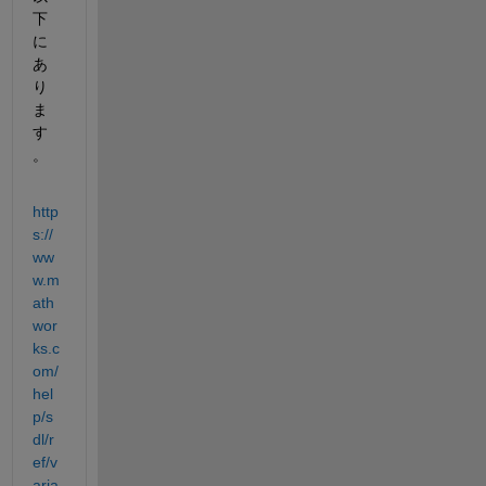
下
に
あ
り
ま
す
。
http
s://
ww
w.m
ath
wor
ks.c
om/
hel
p/s
dl/r
ef/v
aria