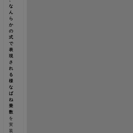
な
ん
ら
か
の
式
で
表
現
さ
れ
る
様
な
ば
ね
乗
数
を
実
装