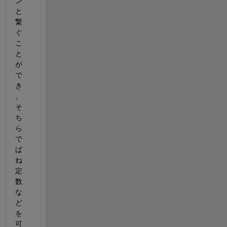
ン
と
繋
ぐ
こ
と
が
で
き
、
そ
ち
ら
で
ば
ね
定
数
な
ど
を
可