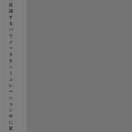
提
議
す
る
パ
ラ
メ
ー
タ
を
シ
ミ
ュ
レ
ー
シ
ョ
ン
中
に
変