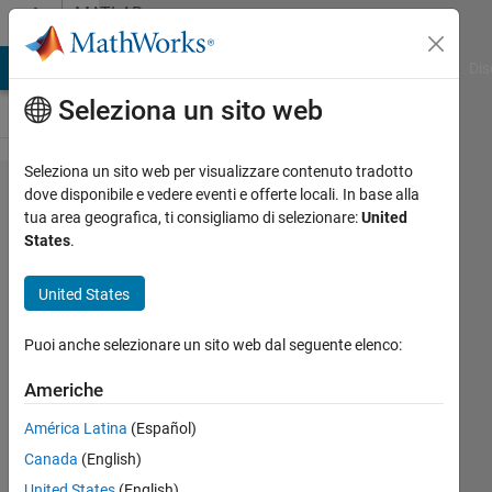
Vai al contenuto
MATLAB
Answers
ATLAB Answers
File Exchange
Cody
AI Chat Playground
Dis
Seleziona un sito web
Seleziona un sito web per visualizzare contenuto tradotto
finding
dove disponibile e vedere eventi e offerte locali. In base alla
tua area geografica, ti consigliamo di selezionare:
United
the
States
.
columns
include
United States
ones
Puoi anche selezionare un sito web dal seguente elenco:
sermet
Americhe
América Latina
(Español)
6 Gen
2024
Canada
(English)
1
United States
(English)