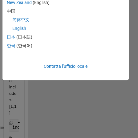
New Zealand
(English)
% I 
中国
nee
简体中文
d to 
English
find 
the 
日本
(日本語)
nu
한국
(한국어)
mb
er 
of 
Contatta l’ufficio locale
col
um
n 
incl
ude
s 
[1;1
] 
index_1 = 4 ;
me