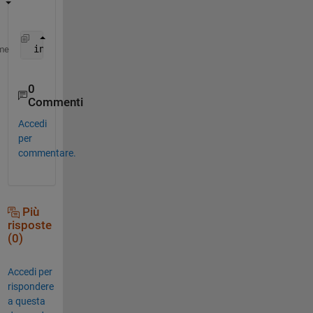
 index = find(all(matrix)) 
% one can directly use l
me
0
Commenti
Accedi
per
commentare.
Più
risposte
(0)
Accedi per
rispondere
a questa