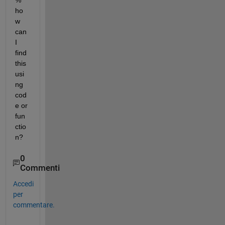
% 
ho
w 
can 
I 
find 
this 
usi
ng 
cod
e or 
fun
ctio
n?
0
Commenti
Accedi
per
commentare.