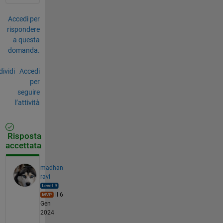
Accedi per
rispondere
a questa
domanda.
ividi
Accedi
per
seguire
l’attività
Risposta
accettata
madhan
ravi
il 6
Gen
2024