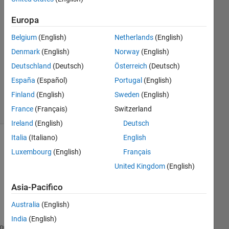
Risposta
Europa
Risposta
Belgium
(English)
Netherlands
(English)
accettata
Denmark
(English)
Norway
(English)
Aggiornato
Deutschland
(Deutsch)
Österreich
(Deutsch)
6 Gen 2024
España
(Español)
Portugal
(English)
9
Finland
(English)
Sweden
(English)
Visualizzazioni
France
(Français)
Switzerland
(30 giorni)
Ireland
(English)
Deutsch
Italia
(Italiano)
English
Luxembourg
(English)
Français
United Kingdom
(English)
Asia-Pacifico
Australia
(English)
India
(English)
matrix=[1 0 0 1 0;0 1 0 1 0];
me