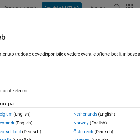
Apprendimento
Accedi
Acquista MATLAB
t Playground
Discussioni
Concorsi
Blog
Pubblica
Altro
iga
FAQ su MATLAB
Altro
eb
utomatically
tenuto tradotto dove disponibile e vedere eventi e offerte locali. In base a
Risposta accettata
Aggiornato 22 Gen 2024
sposta
eguente elenco:
uropa
elgium
(English)
Netherlands
(English)
0 voti
enmark
(English)
Norway
(English)
f the color bar can't be adjusted automatically, because the plot is a bit 
eutschland
(Deutsch)
Österreich
(Deutsch)
 apply my own automatic upper and lower limit to the color bar. These 