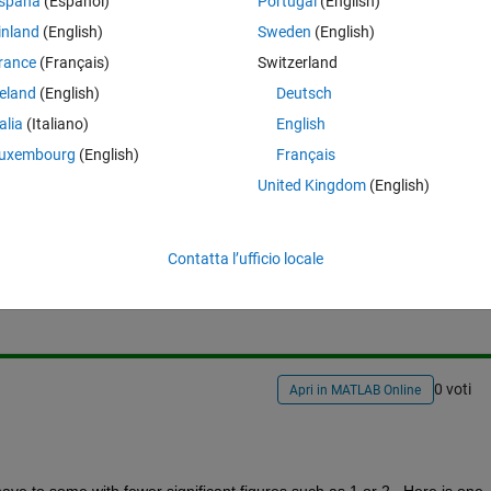
rom -0.06535 to 7.6682, the limits should be something like -0.1 and 8 (or
spaña
(Español)
Portugal
(English)
ld range from 20 to 500 or so. If the data ranges from 0.00653 to 0.0954
inland
(English)
Sweden
(English)
oticed that I have difficulties to define what "looks nice", do you have 
rance
(Français)
Switzerland
reland
(English)
Deutsch
talia
(Italiano)
English
uxembourg
(English)
Français
United Kingdom
(English)
Accedi per rispondere a questa 
Contatta l’ufficio locale
Condividi
Accedi per seguire l
0 voti
Apri in MATLAB Online
have to some with fewer significant figures such as 1 or 2.  Here is one 