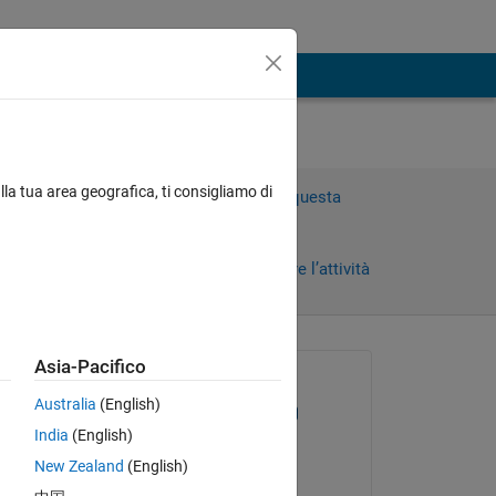
lla tua area geografica, ti consigliamo di
Accedi per rispondere a questa
domanda.
Condividi
Accedi per seguire l’attività
Asia-Pacifico
Richiesto:
Australia
(English)
William Thielicke
India
(English)
il 21 Gen 2024
New Zealand
(English)
Commentato: