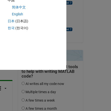
 
中国
David Goodmanson
 the 
简体中文
a 
il 22 Gen 2024
English
日本
(日本語)
Accettato:
한국
(한국어)
David Goodmanson
domanda.
’attività