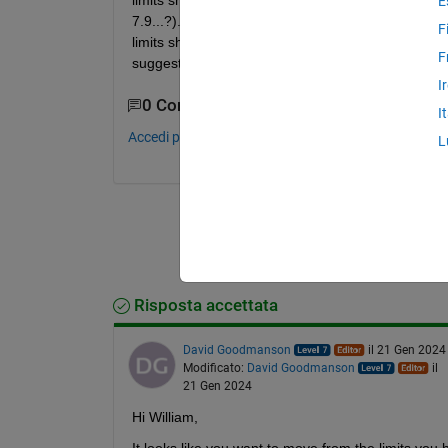
limits should "look nice": if the data ranges e.g. f
E
7.9...?). If the data ranges from 21 to 493 it shou
F
limits should e.g. be 0.005 and 0.01. You probably n
F
suggestion for my problem? Thanks a lot!
I
0 Commenti
I
Accedi per commentare.
L
Risposta accettata
David Goodmanson
il 21 Gen 2024
Modificato:
David Goodmanson
il
21 Gen 2024
Hi William,
It looks like you want to move from the limits you 