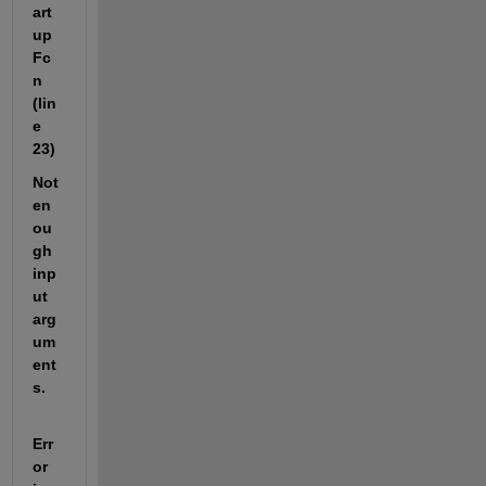
art
up
Fc
n 
(lin
e 
23)
Not 
en
ou
gh 
inp
ut 
arg
um
ent
s.
Err
or 