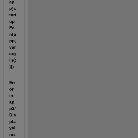
ap
p)s
tart
up
Fc
n(a
pp, 
var
arg
in{:
}))
Err
or 
in 
ap
p3/
Dis
pla
yall
res