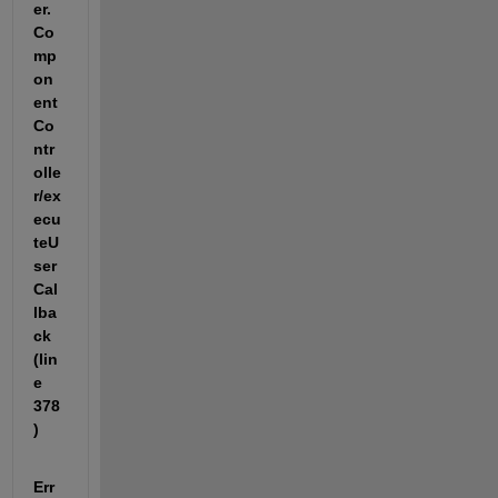
er.
Co
mp
on
ent
Co
ntr
olle
r/ex
ecu
teU
ser
Cal
lba
ck 
(lin
e 
378
)
Err