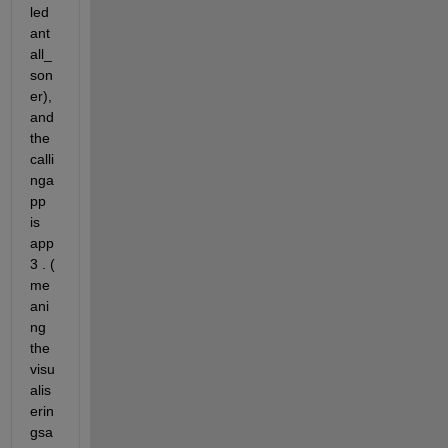
led 
ant
all_
son
er), 
and 
the 
calli
nga
pp 
is 
app 
3 . ( 
me
ani
ng 
the 
visu
alis
erin
gsa