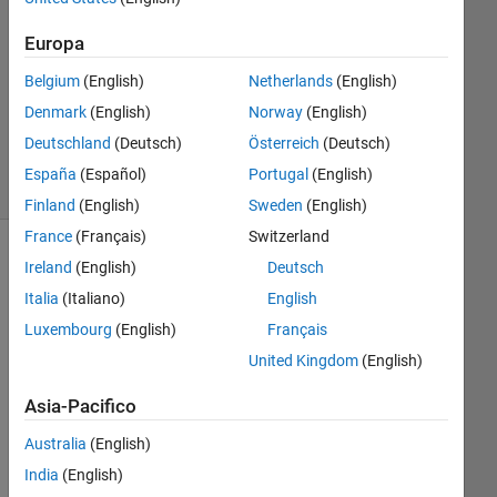
Risposta
Europa
Aggiornato
Belgium
(English)
Netherlands
(English)
18 Mar
Denmark
(English)
Norway
(English)
2024
18
Deutschland
(Deutsch)
Österreich
(Deutsch)
Visualizzazioni
España
(Español)
Portugal
(English)
(30 giorni)
Finland
(English)
Sweden
(English)
France
(Français)
Switzerland
Mostra
Ireland
(English)
Deutsch
commenti
Italia
(Italiano)
English
meno
Luxembourg
(English)
Français
recenti
United Kingdom
(English)
Asia-Pacifico
Australia
(English)
visualiseringsapp2_1.mlapp
India
(English)