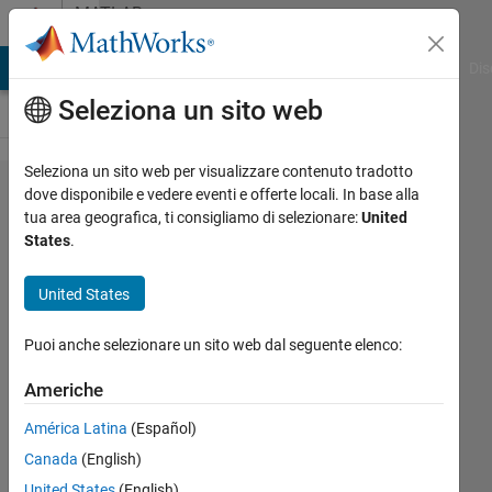
Vai al contenuto
MATLAB
Answers
ATLAB Answers
File Exchange
Cody
AI Chat Playground
Dis
Seleziona un sito web
Seleziona un sito web per visualizzare contenuto tradotto
whats
dove disponibile e vedere eventi e offerte locali. In base alla
tua area geografica, ti consigliamo di selezionare:
United
wrong
States
.
with
my
United States
app?
Puoi anche selezionare un sito web dal seguente elenco:
Muazma
Americhe
Ali
América Latina
(Español)
3 Mar
2024
Canada
(English)
1
United States
(English)