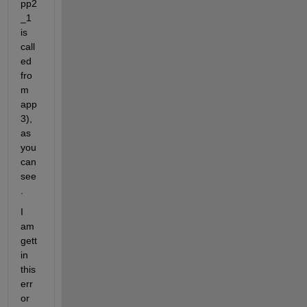
pp2
_1 
is 
call
ed 
fro
m 
app
3), 
as 
you 
can 
see
.
I 
am 
gett
in 
this 
err
or 