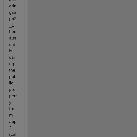
erin
gsa
pp2
_1 
bec
aus
e it 
is 
usi
ng 
the 
pub
lic 
pro
pert
y 
fro
m 
app
2 
(cal