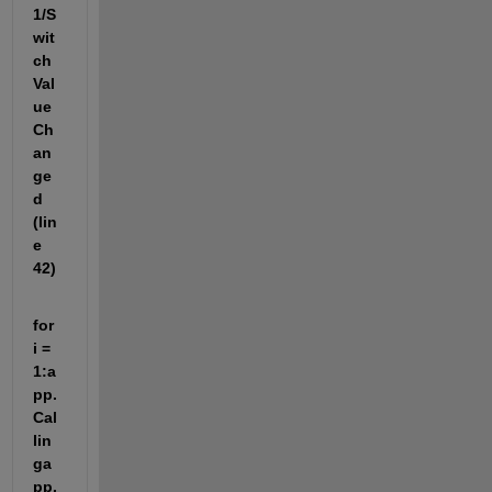
1/S
wit
ch
Val
ue
Ch
an
ge
d 
(lin
e 
42)
for 
i = 
1:a
pp.
Cal
lin
ga
pp.