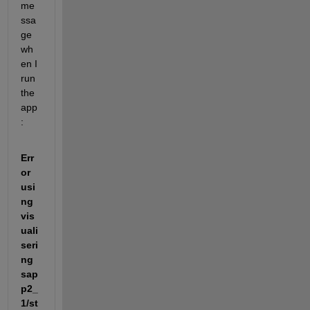
me
ssa
ge 
wh
en I 
run 
the 
app
: 
Err
or 
usi
ng 
vis
uali
seri
ng
sap
p2_
1/st