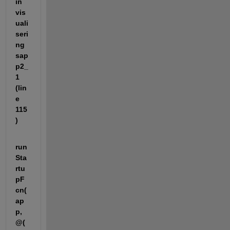
in 
vis
uali
seri
ng
sap
p2_
1 
(lin
e 
115
)
run
Sta
rtu
pF
cn(
ap
p, 
@(