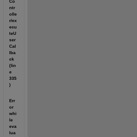
Co
ntr
olle
r/ex
ecu
teU
ser
Cal
lba
ck 
(lin
e 
335
)
Err
or 
whi
le 
eva
lua