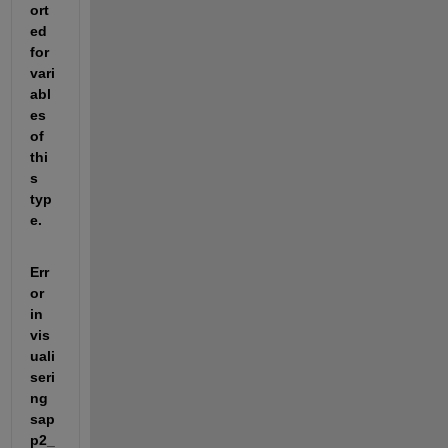
ort
ed 
for 
vari
abl
es 
of 
thi
s 
typ
e.
Err
or 
in 
vis
uali
seri
ng
sap
p2_