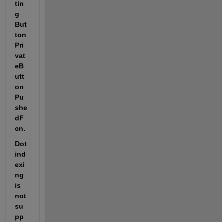
tin
g 
But
ton 
Pri
vat
eB
utt
on
Pu
she
dF
cn.
Dot 
ind
exi
ng 
is 
not 
su
pp