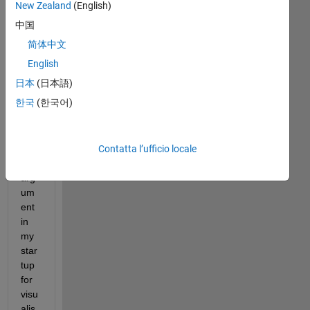
I 
New Zealand
(English)
hav
中国
e 
简体中文
dec
lare
English
d 
日本
(日本語)
app
한국
(한국어)
2 
as 
the 
Contatta l’ufficio locale
inp
ut 
arg
um
ent 
in 
my 
star
tup 
for 
visu
alis