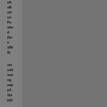
ult
sB
utt
on
Pu
she
d 
(lin
e 
185
5)
vis
uali
seri
ng
sap
p2_
1(a
pp)