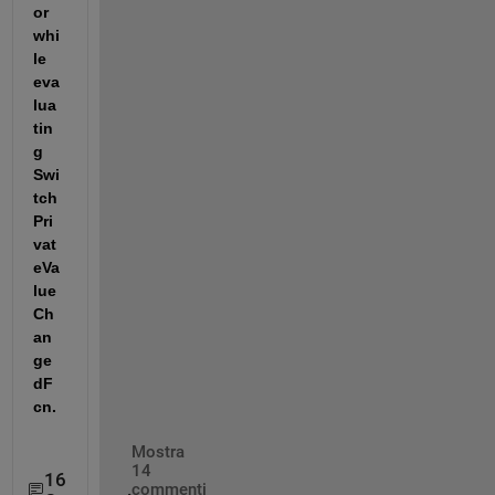
or 
whi
le 
eva
lua
tin
g 
Swi
tch 
Pri
vat
eVa
lue
Ch
an
ge
dF
cn.
Mostra
14
16
commenti