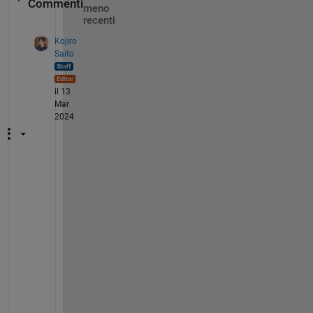
Commenti
meno
recenti
Kojiro
Saito
il 13
Mar
2024
@
M
u
a
z
m
a 
A
l
i