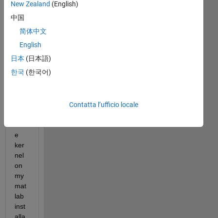
recenti
New Zealand
(English)
中国
简体中文
I'm 
English
tryi
日本
(日本語)
ng 
한국
(한국어)
to 
inst
all 
real
Contatta l’ufficio locale
-
tim
e 
ker
nel 
on 
my 
mat
lab 
inst
alla