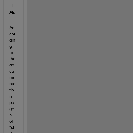
Hi 
Ali, 
Ac
cor
din
g 
to 
the 
do
cu
me
nta
tio
n 
pa
ge
s 
of 
"sl