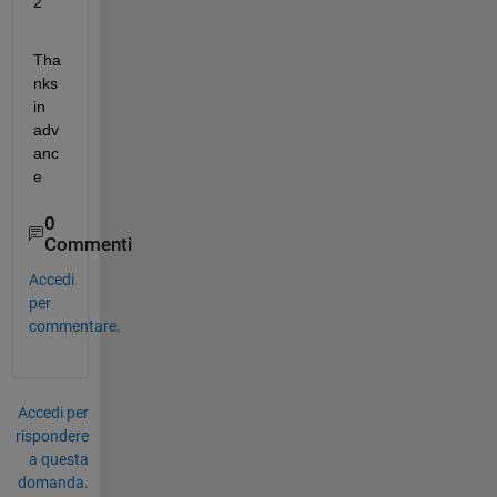
2
Tha
nks 
in 
adv
anc
e
0
Commenti
Accedi
per
commentare.
Accedi per
rispondere
a questa
domanda.