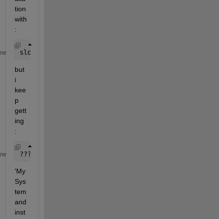
tion 
with
:
sldrtkernel 
-install
me
but 
i 
kee
p 
gett
ing 
: 
??? Undefined 
function or method 'sldrtkernel' for 
me
'My 
Sys
tem 
and 
inst