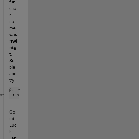
fun
ctio
n 
na
me 
was 
rtwi
ntg
t
. 
So 
ple
ase 
try
rtwintgt 
-install
me
Go
od 
Luc
k, 
Jan