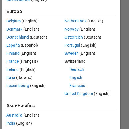
hatefi
16 Apr
Europa
2024
Belgium
(English)
Netherlands
(English)
2
Risposte
Denmark
(English)
Norway
(English)
Deutschland
(Deutsch)
Österreich
(Deutsch)
Risposta
España
(Español)
Portugal
(English)
accettata
Finland
(English)
Sweden
(English)
Aggiornato
France
(Français)
Switzerland
17 Apr
Ireland
(English)
Deutsch
2024
Italia
(Italiano)
English
44
Luxembourg
(English)
Français
Visualizzazioni
(30 giorni)
United Kingdom
(English)
Asia-Pacifico
Mostra
Australia
(English)
commenti
India
(English)
meno