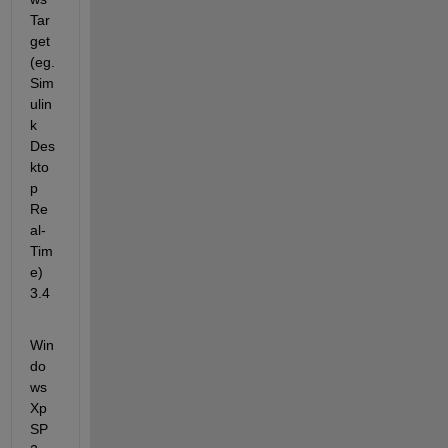
Tar
get 
(eg. 
Sim
ulin
k 
Des
kto
p 
Re
al-
Tim
e) 
3.4
Win
do
ws 
Xp 
SP