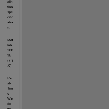
alla
tion 
spe
cific
atio
n:
Mat
lab 
200
9b 
(7.9
.0)
Re
al-
Tim
e 
Win
do
ws 