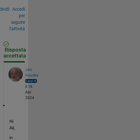
ividi
Accedi
per
seguire
l’attività
Risposta
accettata
Jan
Houska
il 16
Apr
2024
Hi 
Ali,
in 