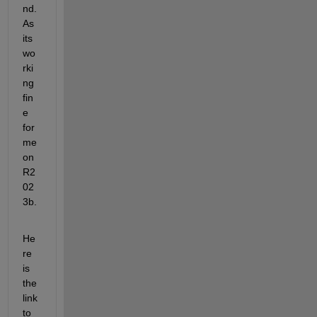
nd. 
As 
its 
wo
rki
ng 
fin
e 
for 
me 
on 
R2
02
3b.
He
re 
is 
the 
link 
to 