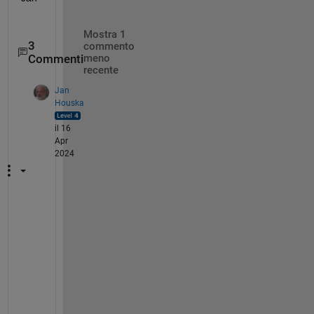
Mostra 1
3
commento
Commenti
meno
recente
Jan
Houska
il 16
Apr
2024
H
i 
A
l
i
,