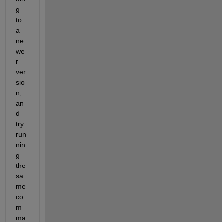
g 
to 
a 
ne
we
r 
ver
sio
n, 
an
d 
try 
run
nin
g 
the 
sa
me 
co
m
ma