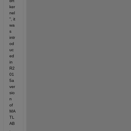
drt
ker
nel
", it 
wa
s 
intr
od
uc
ed 
in 
R2
01
5a 
ver
sio
n 
of 
MA
TL
AB
. 