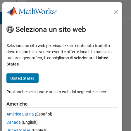
Vai al contenuto
MATLAB
Answers
ATLAB Answers
File Exchange
Cody
AI Chat Playground
Dis
Seleziona un sito web
Seleziona un sito web per visualizzare contenuto tradotto
Undefined
dove disponibile e vedere eventi e offerte locali. In base alla
tua area geografica, ti consigliamo di selezionare:
United
function or
States
.
method
'sldrtkernel'
United States
for input
Puoi anche selezionare un sito web dal seguente elenco:
arguments
of type
Americhe
'char'
América Latina
(Español)
Canada
(English)
ali
United States
(English)