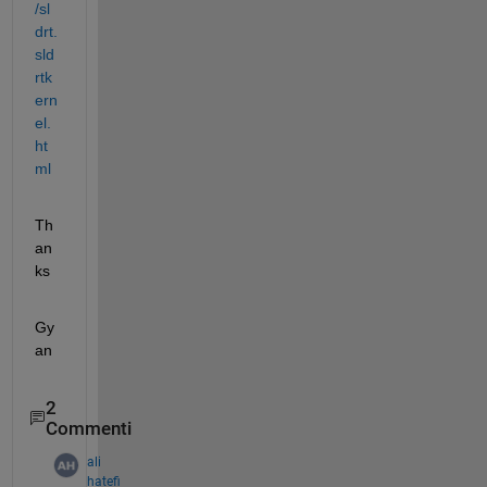
/sl
drt.
sld
rtk
ern
el.
ht
ml
Th
an
ks 
Gy
an
2
Commenti
ali
hatefi