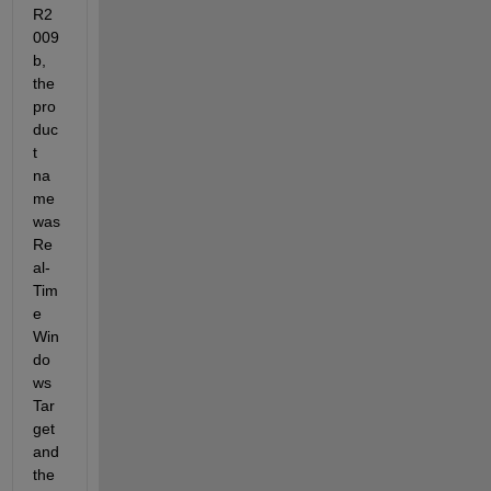
R2
009
b, 
the 
pro
duc
t 
na
me 
was 
Re
al-
Tim
e 
Win
do
ws 
Tar
get 
and 
the 