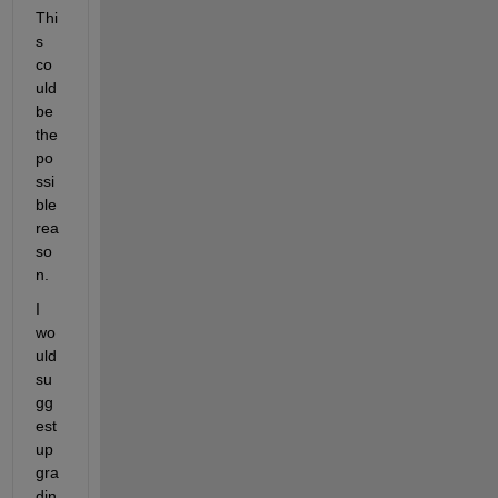
Thi
s 
co
uld 
be 
the 
po
ssi
ble 
rea
so
n. 
I 
wo
uld 
su
gg
est 
up
gra
din