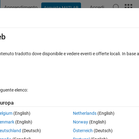
Apprendimento
Accedi
Acquista MATLAB
t Playground
Discussioni
Concorsi
Blog
Pubblica
Altro
iga
FAQ su MATLAB
Altro
eb
ab
tenuto tradotto dove disponibile e vedere eventi e offerte locali. In base a
ato 21 Ago 2024
9 Visualizzazioni (30 giorni)
eguente elenco:
uropa
0 voti
elgium
(English)
Netherlands
(English)
rcraft wing. I've tried it, but I'm having some problems. the geometry n
enmark
(English)
Norway
(English)
eutschland
(Deutsch)
Österreich
(Deutsch)