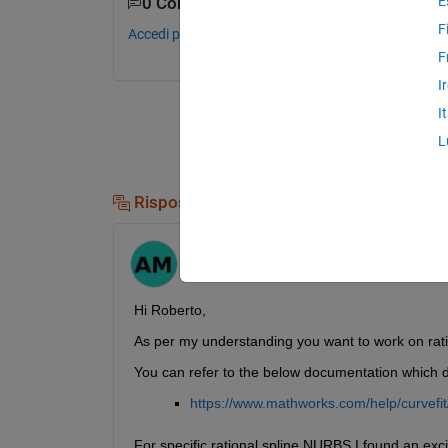
E
0 Commenti
F
Accedi per commentare.
F
I
I
L
Risposte (1)
Aman
il 21 Ago 2024
Hi Roberto,
As per my understanding you want to work on rati
You can refer to the below documentation which di
https://www.mathworks.com/help/curvefit/
For specific rational spline NURBS I found an exc