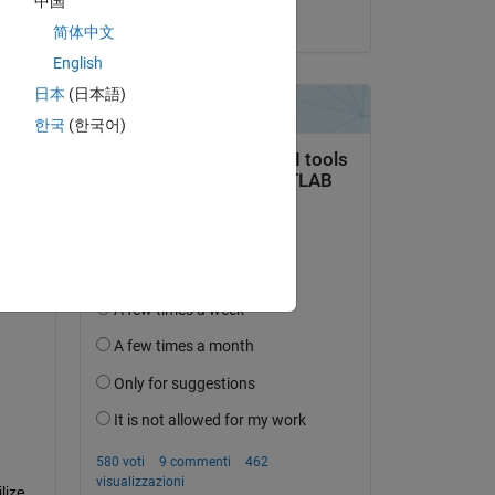
中国
il 21 Ago 2024
简体中文
English
日本
(日本語)
domanda.
한국
(한국어)
’attività
ize 