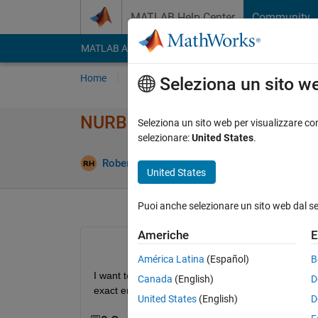
Vai al contenuto
MATLAB Help Center
Community
MATLAB Answers
File Exchange
Cody
AI Cha
Home
Poni una domanda
Risposta
Nav
Seleziona un sito w
NURBS generation from matl
Seleziona un sito web per visualizzare con
selezionare:
United States
.
Aggiorn
Roberto
23 Apr 2024
1 Risposta
United States
Puoi anche selezionare un sito web dal s
Americhe
E
América Latina
(Español)
B
I want to generate a surface using NURBS for an ai
Canada
(English)
D
exact enough, Any suggestions?
United States
(English)
D