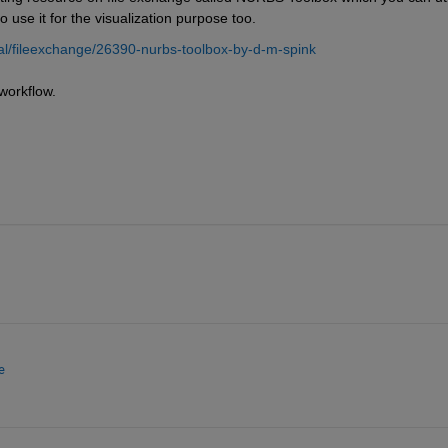
use it for the visualization purpose too.
l/fileexchange/26390-nurbs-toolbox-by-d-m-spink
workflow.
e