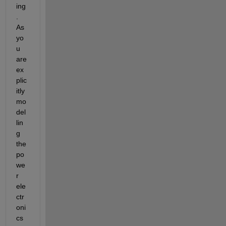
ing
.  
As 
yo
u 
are 
ex
plic
itly 
mo
del
lin
g 
the 
po
we
r 
ele
ctr
oni
cs 