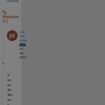
l’attività
Risposte
(1)
Joel
Van
Sickel
il 4
Giu
2024
it 
so
un
ds 
like 
yo
u 