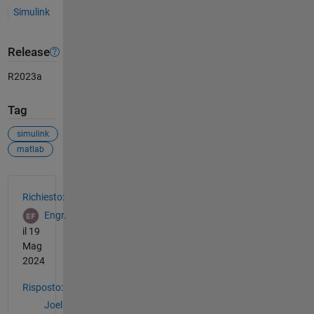
Simulink
Release
R2023a
Tag
simulink
matlab
Vedere anche
Richiesto:
Engr.
il 19
Mag
2024
Risposto:
Joel