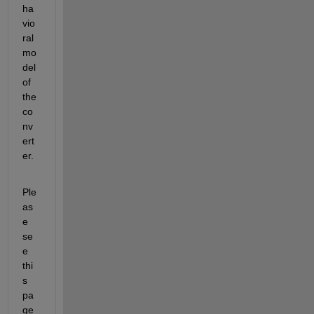
ha
vio
ral 
mo
del 
of 
the 
co
nv
ert
er.
Ple
as
e 
se
e 
thi
s 
pa
ge 