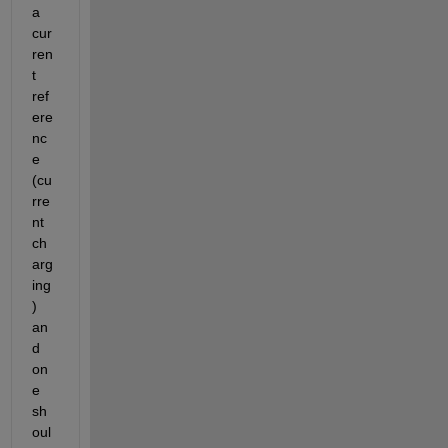
a 
cur
ren
t 
ref
ere
nc
e 
(cu
rre
nt 
ch
arg
ing
) 
an
d 
on
e 
sh
oul