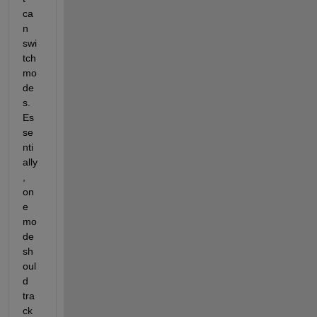
ca
n 
swi
tch 
mo
de
s.  
Es
se
nti
ally
, 
on
e 
mo
de 
sh
oul
d 
tra
ck 