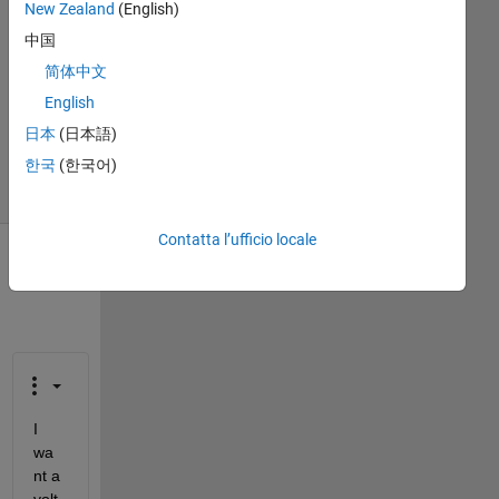
New Zealand
(English)
1
中国
Risposta
简体中文
Aggiornato
English
4 Giu 2024
日本
(日本語)
9
한국
(한국어)
Visualizzazioni
(30 giorni)
Contatta l’ufficio locale
I 
wa
nt a 