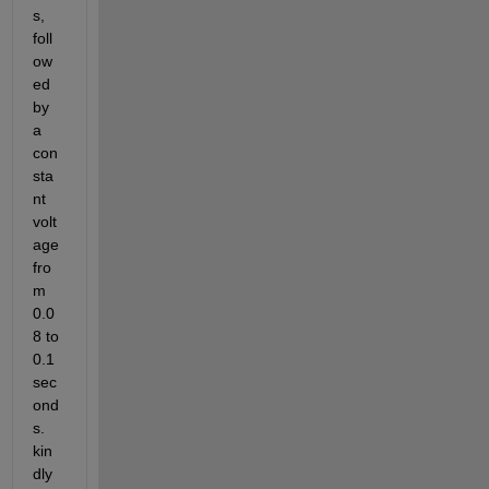
s, 
foll
ow
ed 
by 
a 
con
sta
nt 
volt
age 
fro
m 
0.0
8 to 
0.1 
sec
ond
s. 
kin
dly 