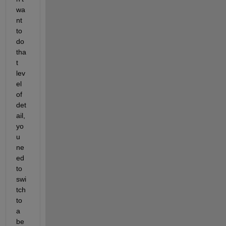
wa
nt 
to 
do 
tha
t 
lev
el 
of 
det
ail, 
yo
u 
ne
ed 
to 
swi
tch 
to 
a 
be