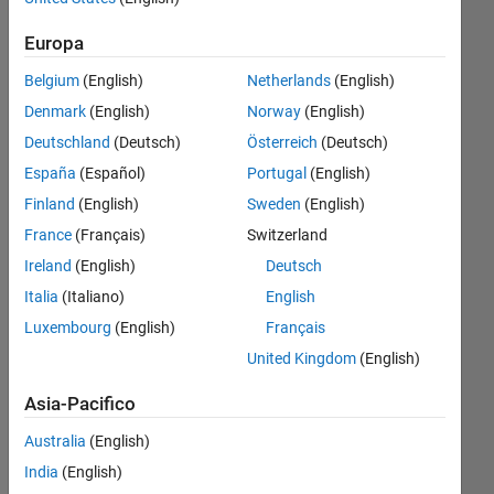
seconds,
Europa
followed
Belgium
(English)
Netherlands
(English)
by a
Denmark
(English)
Norway
(English)
constant
Deutschland
(Deutsch)
Österreich
(Deutsch)
voltage
España
(Español)
Portugal
(English)
from
Finland
(English)
Sweden
(English)
0.08 to
France
(Français)
Switzerland
0.1
Ireland
(English)
Deutsch
seconds.
Italia
(Italiano)
English
kindly
Luxembourg
(English)
Français
guide
United Kingdom
(English)
me
Asia-Pacifico
Engr.
Australia
(English)
19 Mag
India
(English)
2024