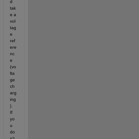
d 
tak
e a 
vol
tag
e 
ref
ere
nc
e 
(vo
lta
ge 
ch
arg
ing
).  
If 
yo
u 
do
n't 