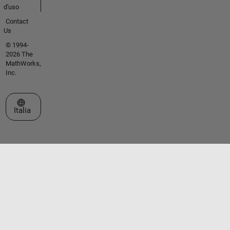
d'uso
Contact
Us
© 1994-
2026 The
MathWorks,
Inc.
Seleziona un sito web
Italia