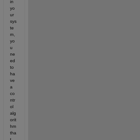
in 
yo
ur 
sys
te
m, 
yo
u 
ne
ed 
to 
ha
ve 
a 
co
ntr
ol 
alg
orit
hm 
tha
t 