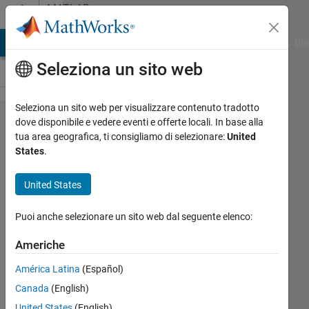
Vai al contenuto
MATLAB
Answers
ATLAB Answers
File Exchange
Cody
AI Chat Playground
Dis
Seleziona un sito web
Seleziona un sito web per visualizzare contenuto tradotto
i want a
dove disponibile e vedere eventi e offerte locali. In base alla
tua area geografica, ti consigliamo di selezionare:
United
voltage
States
.
graph
that
United States
shows a
Puoi anche selezionare un sito web dal seguente elenco:
charging
curve
Americhe
from
América Latina
(Español)
time 0 to
Canada
(English)
0.08
United States
(English)