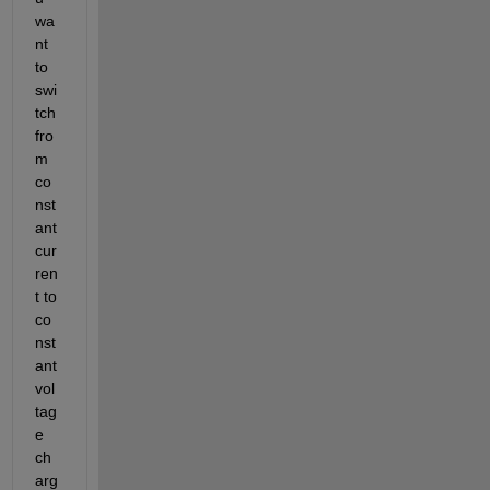
wa
nt 
to 
swi
tch 
fro
m 
co
nst
ant 
cur
ren
t to 
co
nst
ant 
vol
tag
e 
ch
arg