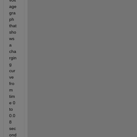
volt
age 
gra
ph 
that 
sho
ws 
a 
cha
rgin
g 
cur
ve 
fro
m 
tim
e 0 
to 
0.0
8 
sec
ond