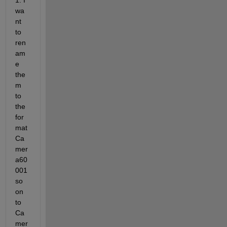
1. I 
wa
nt 
to 
ren
am
e 
the
m 
to 
the 
for
mat 
Ca
mer
a60
001 
so 
on 
to 
Ca
mer