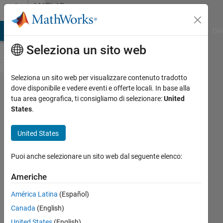
Vai al contenuto
MATLAB
Answers
ATLAB Answers
File Exchange
Cody
AI Chat Playground
Dis
Seleziona un sito web
Seleziona un sito web per visualizzare contenuto tradotto
Rename
dove disponibile e vedere eventi e offerte locali. In base alla
tua area geografica, ti consigliamo di selezionare:
United
TIF files
States
.
in a
folder
United States
Puoi anche selezionare un sito web dal seguente elenco:
Tomer
4 Giu
Americhe
2024
América Latina
(Español)
2
Risposte
Canada
(English)
United States
(English)