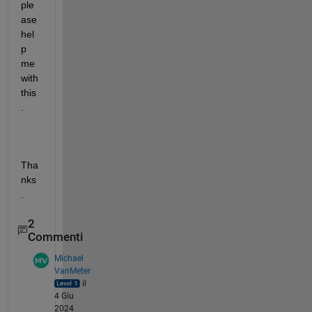
ple
ase 
hel
p 
me 
with 
this
.
Tha
nks
.
2
Commenti
Michael
VanMeter
il
4 Giu
2024