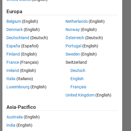
Risposta
accettata
Europa
Belgium
(English)
Netherlands
(English)
Aggiornato
8 Giu 2024
Denmark
(English)
Norway
(English)
73
Deutschland
(Deutsch)
Österreich
(Deutsch)
Visualizzazioni
España
(Español)
Portugal
(English)
(30 giorni)
Finland
(English)
Sweden
(English)
France
(Français)
Switzerland
Ireland
(English)
Deutsch
Italia
(Italiano)
English
Luxembourg
(English)
Français
United Kingdom
(English)
Asia-Pacifico
Hi. I 
hav
Australia
(English)
e 
India
(English)
218