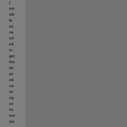
) 
var
iab
le 
as 
ne
ed
ed 
to 
get 
the 
de
sir
ed 
na
mi
ng 
co
nv
ent
ion