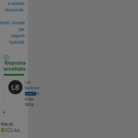
a questa
domanda.
ividi
Accedi
per
seguire
l’attività
Risposta
accettata
Les
Beckham
il
4 Giu
2024
Ran in: