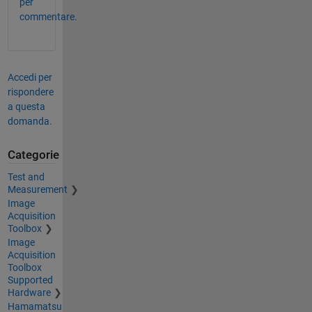
per
commentare.
Accedi per
rispondere
a questa
domanda.
Categorie
Test and
Measurement
Image
Acquisition
Toolbox
Image
Acquisition
Toolbox
Supported
Hardware
Hamamatsu