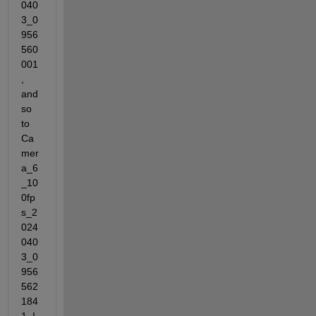
040
3_0
956
560
001
, 
and 
so 
to 
Ca
mer
a_6
_10
0fp
s_2
024
040
3_0
956
562
184