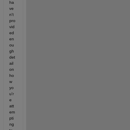
ha
ve
n't 
pro
vid
ed 
en
ou
gh 
det
ail 
on 
ho
w 
yo
u'r
e 
att
em
pti
ng 