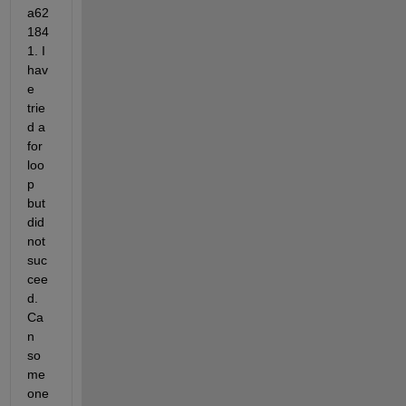
a62
184
1. I 
hav
e 
trie
d a 
for 
loo
p 
but 
did 
not 
suc
cee
d. 
Ca
n 
so
me
one 