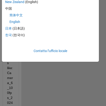
New Zealand
(English)
41 
TIF 
中国
for
简体中文
mat 
English
files 
(in 
日本
(日本語)
a 
한국
(한국어)
fold
er) 
with 
Contatta l’ufficio locale
na
me
s 
like: 
Ca
mer
a_6
_10
0fp
s_2
024