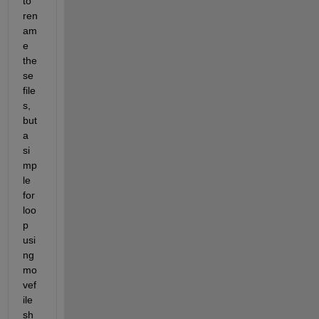
to 
ren
am
e 
the
se 
file
s, 
but 
a 
si
mp
le 
for 
loo
p 
usi
ng 
mo
vef
ile 
sh