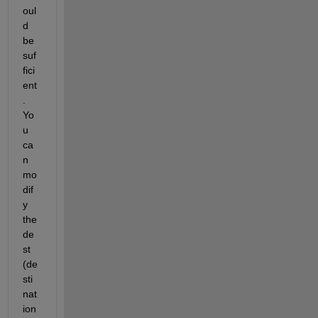
oul
d 
be 
suf
fici
ent
. 
Yo
u 
ca
n 
mo
dif
y 
the 
de
st 
(de
sti
nat
ion