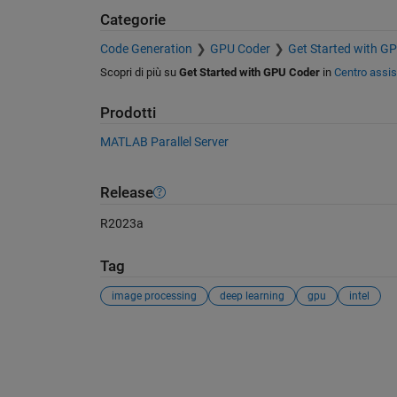
Categorie
Code Generation
GPU Coder
Get Started with G
Scopri di più su
Get Started with GPU Coder
in
Centro assi
Prodotti
MATLAB Parallel Server
Release
R2023a
Tag
image processing
deep learning
gpu
intel
Vedere anche