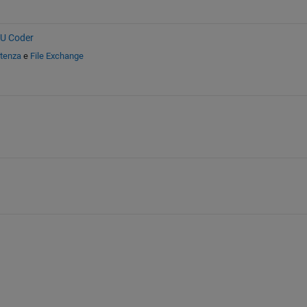
PU Coder
stenza
e
File Exchange