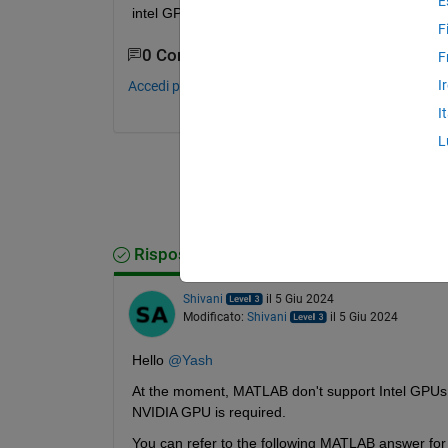
E
intel GPU on my system but I am uable to integr
F
0 Commenti
F
I
Accedi per commentare.
I
L
Risposta accettata
Shivani
il 5 Giu 2024
Modificato:
Shivani
il 5 Giu 2024
Hello 
@Yash
At the moment, MATLAB don't support Intel GPUs for
NVIDIA GPU is required. 
You can refer to the following MATLAB answer for 