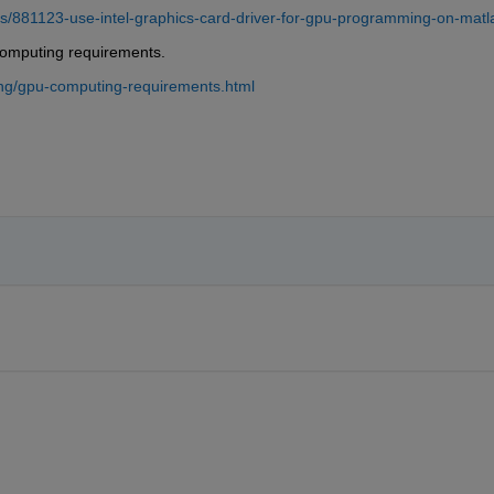
s/881123-use-intel-graphics-card-driver-for-gpu-programming-on-matl
computing requirements.
ing/gpu-computing-requirements.html