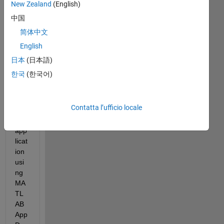
New Zealand
(English)
I 
中国
am 
简体中文
tryi
English
ng 
to 
日本
(日本語)
buil
한국
(한국어)
d a 
sta
nda
Contatta l’ufficio locale
lon
e 
app
licat
ion 
usi
ng 
MA
TL
AB 
App 