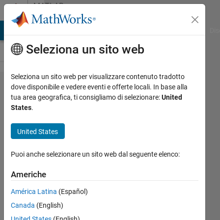
Vai al contenuto
MATLAB
Answers
ATLAB Answers
File Exchange
Cody
AI Chat Playground
Dis
Seleziona un sito web
Seleziona un sito web per visualizzare contenuto tradotto
How to
dove disponibile e vedere eventi e offerte locali. In base alla
tua area geografica, ti consigliamo di selezionare:
United
save videos
States
.
in a
MATLAB
United States
standalone
Puoi anche selezionare un sito web dal seguente elenco:
application?
Americhe
NAVNEET
América Latina
(Español)
NAYAN
Canada
(English)
United States
(English)
5 Giu