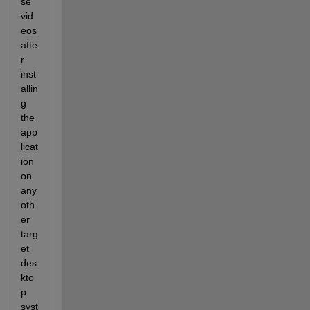
se 
vid
eos 
afte
r 
inst
allin
g 
the 
app
licat
ion 
on 
any 
oth
er 
targ
et 
des
kto
p 
syst