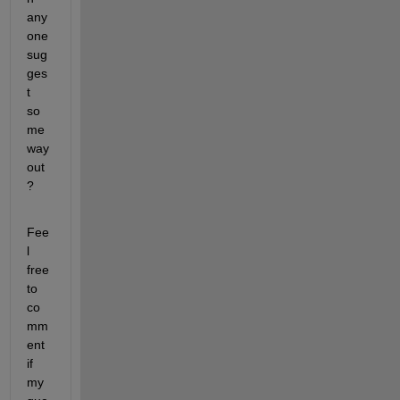
any
one 
sug
ges
t 
so
me 
way 
out
?
Fee
l 
free 
to 
co
mm
ent 
if 
my 