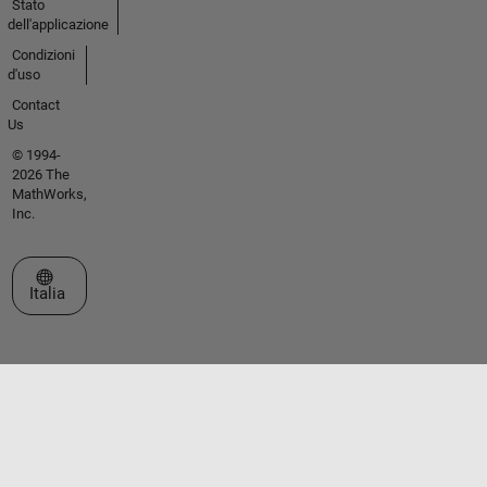
Stato
dell'applicazione
Condizioni
d'uso
Contact
Us
© 1994-
2026 The
MathWorks,
Inc.
Seleziona un sito web
Italia