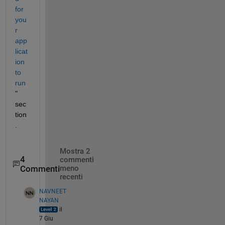
for 
you
r 
app
licat
ion 
to 
run
" 
sec
tion
.
Mostra 2
4
commenti
Commenti
meno
recenti
NAVNEET
NAYAN
il
7 Giu