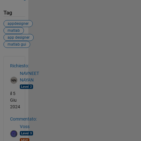
Tag
appdesigner
matlab
app designer
matlab gui
Vedere anche
Richiesto:
NAVNEET
NAYAN
il 5
Giu
2024
Commentato:
Voss