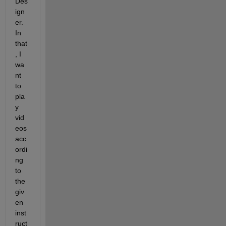
Des
ign
er. 
In 
that
, I 
wa
nt 
to 
pla
y 
vid
eos 
acc
ordi
ng 
to 
the 
giv
en 
inst
ruct