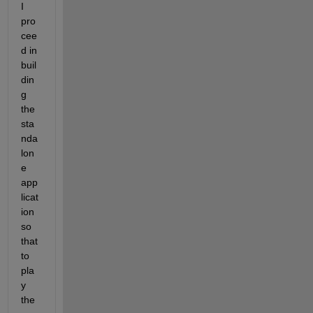
I 
pro
cee
d in 
buil
din
g 
the 
sta
nda
lon
e 
app
licat
ion 
so 
that 
to 
pla
y 
the