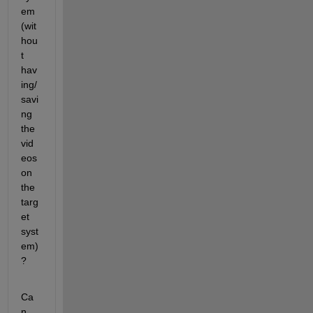
em 
(wit
hou
t 
hav
ing/
savi
ng 
the 
vid
eos 
on 
the 
targ
et 
syst
em)
?
Ca
n 