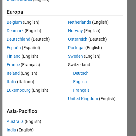
2024
Europa
1
Risposta
Belgium
(English)
Netherlands
(English)
Denmark
(English)
Norway
(English)
Risposta
Deutschland
(Deutsch)
Österreich
(Deutsch)
accettata
España
(Español)
Portugal
(English)
Aggiornato
Finland
(English)
Sweden
(English)
7 Giu 2024
France
(Français)
Switzerland
6
Ireland
(English)
Deutsch
Visualizzazioni
(30 giorni)
Italia
(Italiano)
English
Luxembourg
(English)
Français
United Kingdom
(English)
Mostra
commenti
Asia-Pacifico
meno
recenti
Australia
(English)
India
(English)