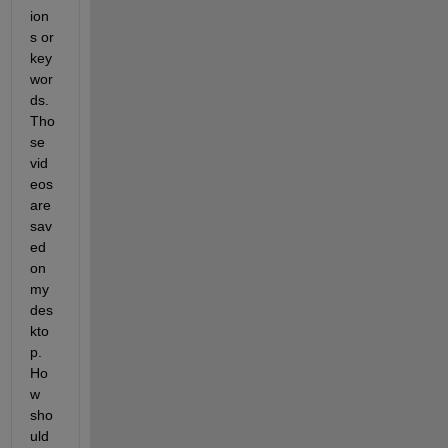
ion
s or 
key
wor
ds. 
Tho
se 
vid
eos 
are 
sav
ed 
on 
my 
des
kto
p. 
Ho
w 
sho
uld 