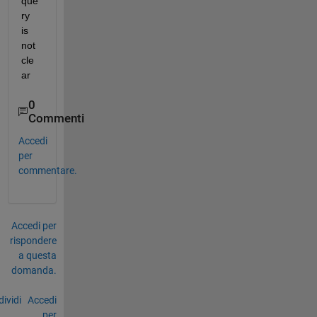
que
ry 
is 
not 
cle
ar
0
Commenti
Accedi
per
commentare.
Accedi per
rispondere
a questa
domanda.
ividi
Accedi
per