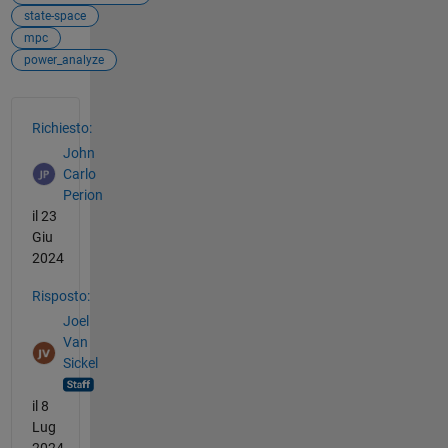
state-space
mpc
power_analyze
Vedere anche
Richiesto:
John
Carlo
Perion
il 23
Giu
2024
Risposto:
Joel
Van
Sickel
il 8
Lug
2024