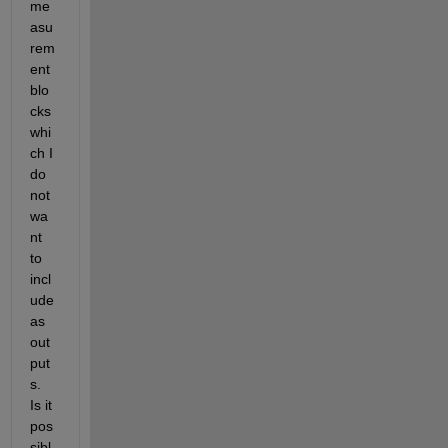
me
asu
rem
ent 
blo
cks 
whi
ch I 
do 
not 
wa
nt 
to 
incl
ude 
as 
out
put
s. 
Is it 
pos
sibl