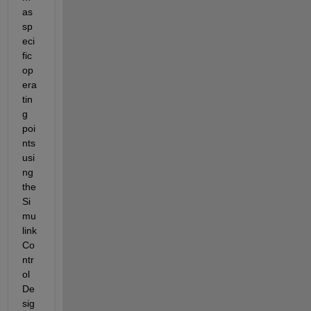
as 
sp
eci
fic 
op
era
tin
g 
poi
nts 
usi
ng 
the 
Si
mu
link 
Co
ntr
ol 
De
sig