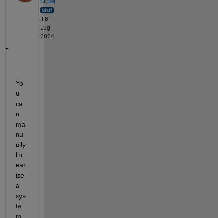
Sickel
il 8
Lug
2024
Yo
u 
ca
n 
ma
nu
ally 
lin
ear
ize 
a 
sys
te
m 