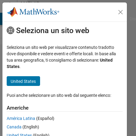
Vai al contenuto
MATLAB
Answers
ATLAB Answers
File Exchange
Cody
AI Chat Playground
Dis
Seleziona un sito web
Seleziona un sito web per visualizzare contenuto tradotto
Is it possible to
dove disponibile e vedere eventi e offerte locali. In base alla
tua area geografica, ti consigliamo di selezionare:
United
define the
States
.
inputs, outputs
and state
United States
variables when
Puoi anche selezionare un sito web dal seguente elenco:
using
power_analyze?
Americhe
América Latina
(Español)
John
Canada
(English)
Carlo
United States
(English)