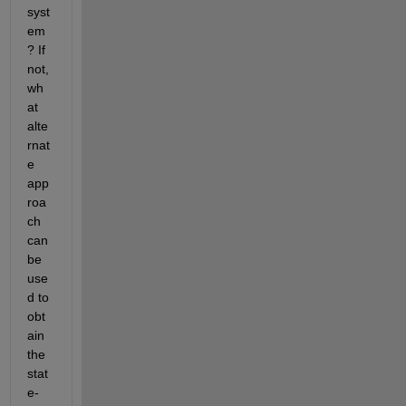
syst
em
? If 
not, 
wh
at 
alte
rnat
e 
app
roa
ch 
can 
be 
use
d to 
obt
ain 
the 
stat
e-