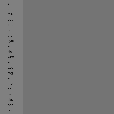
s 
as 
the 
out
put 
of 
the 
syst
em. 
Ho
wev
er, 
ave
rag
e 
mo
del 
blo
cks 
con
tain 