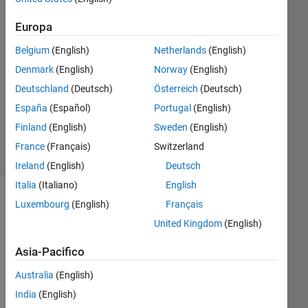
Perion
23 Giu
Europa
2024
1
Belgium
(English)
Netherlands
(English)
Risposta
Denmark
(English)
Norway
(English)
Deutschland
(Deutsch)
Österreich
(Deutsch)
Aggiornato
España
(Español)
Portugal
(English)
8 Lug 2024
20
Finland
(English)
Sweden
(English)
Visualizzazioni
France
(Français)
Switzerland
(30 giorni)
Ireland
(English)
Deutsch
Italia
(Italiano)
English
Luxembourg
(English)
Français
United Kingdom
(English)
Asia-Pacifico
Australia
(English)
India
(English)
I 