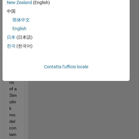
New Zealand
(English)
wa
nt 
中国
to 
简体中文
obt
English
ain 
the 
日本
(日本語)
stat
한국
(한국어)
e-
spa
ce 
Contatta l’ufficio locale
equ
atio
ns 
of a 
Sim
ulin
k 
mo
del 
con
tain