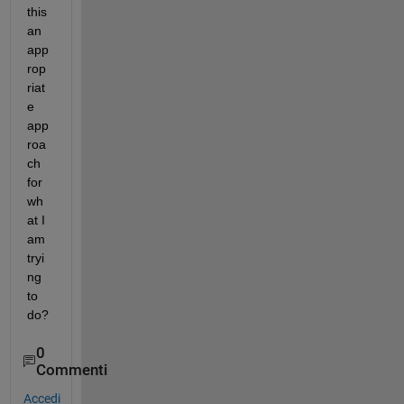
this 
an 
app
rop
riat
e 
app
roa
ch 
for 
wh
at I 
am 
tryi
ng 
to 
do?
0
Commenti
Accedi