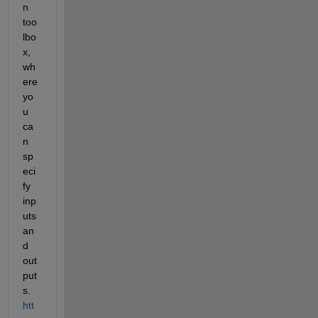
n 
too
lbo
x, 
wh
ere 
yo
u 
ca
n 
sp
eci
fy 
inp
uts 
an
d 
out
put
s. 
htt