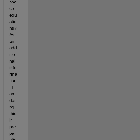
spa
ce 
equ
atio
ns? 
As 
an 
add
itio
nal 
info
rma
tion
, I 
am 
doi
ng 
this 
in 
pre
par
atio