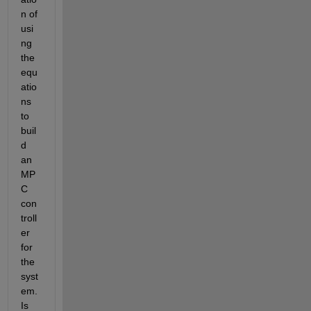
n of 
usi
ng 
the 
equ
atio
ns 
to 
buil
d 
an 
MP
C 
con
troll
er 
for 
the 
syst
em. 
Is 