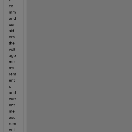
co
mm
and 
con
sid
ers 
the 
volt
age 
me
asu
rem
ent
s 
and 
curr
ent 
me
asu
rem
ent