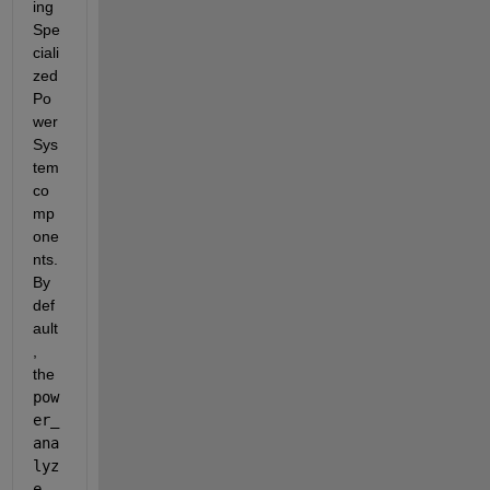
ing 
Spe
ciali
zed 
Po
wer 
Sys
tem 
co
mp
one
nts. 
By 
def
ault
, 
the 
pow
er_
ana
lyz
e