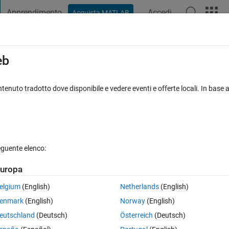
Apprendimento
Accedi
Acquista MATLAB
t Playground
Discussioni
Concorsi
Blog
Pubblica
Altro
iga
FAQ su MATLAB
Altro
eb
m with point load at free end
tenuto tradotto dove disponibile e vedere eventi e offerte locali. In base a
ornato 26 Giu 2024
9 Visualizzazioni (30 giorni)
eguente elenco:
uropa
0 voti
elgium
(English)
Netherlands
(English)
enmark
(English)
Norway
(English)
eutschland
(Deutsch)
Österreich
(Deutsch)