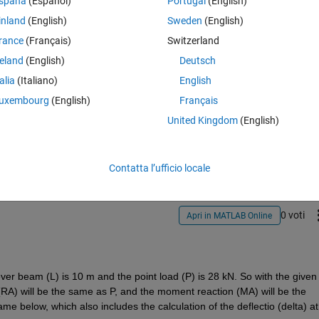
spaña
(Español)
Portugal
(English)
inland
(English)
Sweden
(English)
rance
(Français)
Switzerland
reland
(English)
Deutsch
talia
(Italiano)
English
uxembourg
(English)
Français
Accedi per rispondere a questa 
United Kingdom
(English)
Condividi
Accedi per seguire l
Contatta l’ufficio locale
0 voti
Apri in MATLAB Online
ver beam (L) is 10 m and the point load (P) is 28 kN. So with the given 
 (RA) will be the same as P, and the moment reaction (MA) will be the 
me below, which also includes the calculation of the deflectio (delta) at 