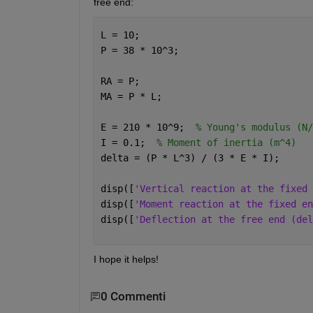
free end:
L = 10;
P = 38 * 10^3;
RA = P;
MA = P * L;
E = 210 * 10^9;  
% Young's modulus (N/
I = 0.1;  
% Moment of inertia (m^4)
delta = (P * L^3) / (3 * E * I);
disp([
'Vertical reaction at the fixed 
disp([
'Moment reaction at the fixed en
disp([
'Deflection at the free end (del
I hope it helps!
0 Commenti