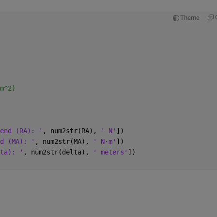
Theme
m^2)
end (RA): '
, num2str(RA), 
' N'
])
d (MA): '
, num2str(MA), 
' N·m'
])
ta): '
, num2str(delta), 
' meters'
])