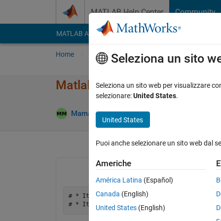
Vai al contenuto
MATLAB Help Center
Community
MATLAB Answers
File Exchange
Cody
AI Cha
Home
Poni una domanda
Risposta
Nav
Seleziona un sito w
Matlab code for cantilever bea
Seleziona un sito web per visualizzare con
selezionare:
United States
.
Aggi
Mamatha S
26 Giu 2024
1 Risposta
United States
Puoi anche selezionare un sito web dal s
Americhe
E
América Latina
(Español)
B
Canada
(English)
D
# * Item one

United States
(English)
D