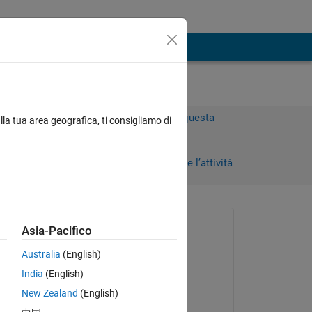
Accedi per rispondere a questa
lla tua area geografica, ti consigliamo di
domanda.
Condividi
Accedi per seguire l’attività
Richiesto:
Asia-Pacifico
Mamatha S
Australia
(English)
il 26 Giu 2024
India
(English)
Risposto:
New Zealand
(English)
Aman