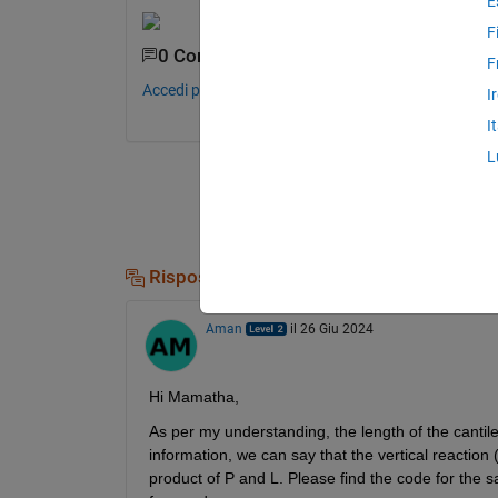
E
F
0 Commenti
F
Accedi per commentare.
I
I
L
Risposte (1)
Aman
il 26 Giu 2024
Hi Mamatha,
As per my understanding, the length of the cantile
information, we can say that the vertical reaction
product of P and L. Please find the code for the sa