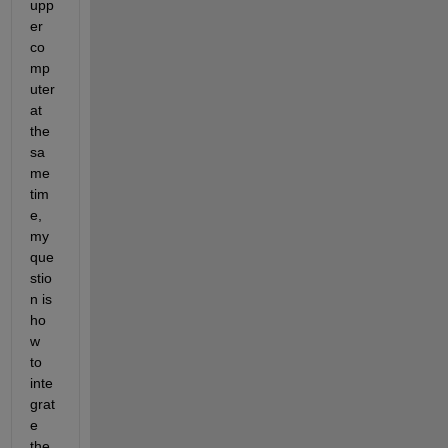
upp
er  
co
mp
uter 
at 
the 
sa
me 
tim
e, 
my 
que
stio
n is 
ho
w 
to 
inte
grat
e 
the