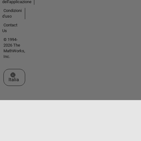
dell'applicazione
Condizioni
d'uso
Contact
Us
© 1994-
2026 The
MathWorks,
Inc.
Seleziona un sito web
Italia