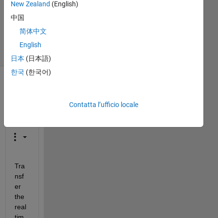
New Zealand
(English)
19 Ago
中国
2024
5
简体中文
Visualizzazioni
English
(30 giorni)
日本
(日本語)
한국
(한국어)
Contatta l’ufficio locale
Tra
nsf
er 
the 
real 
tim