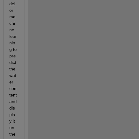
del 
or 
ma
chi
ne 
lear
nin
g to 
pre
dict 
the 
wat
er 
con
tent 
and 
dis
pla
y it 
on 
the 