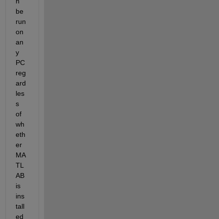
n 
be 
run 
on 
an
y 
PC 
reg
ard
les
s 
of 
wh
eth
er 
MA
TL
AB 
is 
ins
tall
ed 