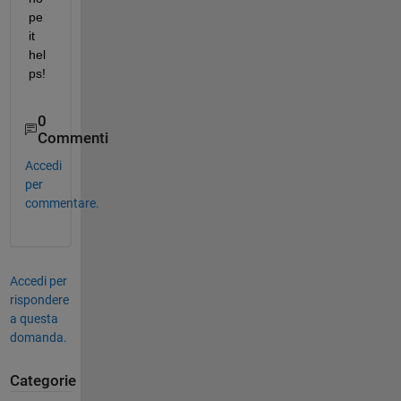
pe 
it 
hel
ps!
0
Commenti
Accedi
per
commentare.
Accedi per
rispondere
a questa
domanda.
Categorie