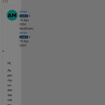
(1)
Aman
il
19 Ago
2024
Modificato:
Aman
il
19 Ago
2024
Hi,
As 
per 
my 
un
der
sta
ndi
ng, 