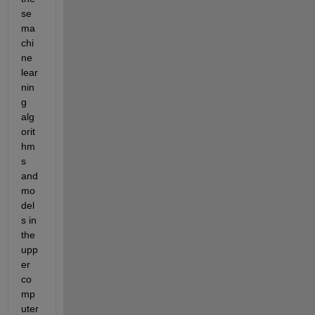
se 
ma
chi
ne 
lear
nin
g 
alg
orit
hm
s 
and 
mo
del
s in 
the 
upp
er 
co
mp
uter