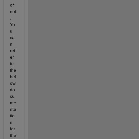
or 
not
. 
Yo
u 
ca
n 
ref
er 
to 
the 
bel
ow 
do
cu
me
nta
tio
n 
for 
the 