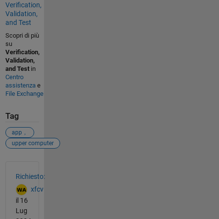
Verification,
Validation,
and Test
Scopri di più
su
Verification,
Validation,
and Test
in
Centro
assistenza
e
File Exchange
Tag
app，
upper computer
Vedere anche
Richiesto:
xfcv
il 16
Lug