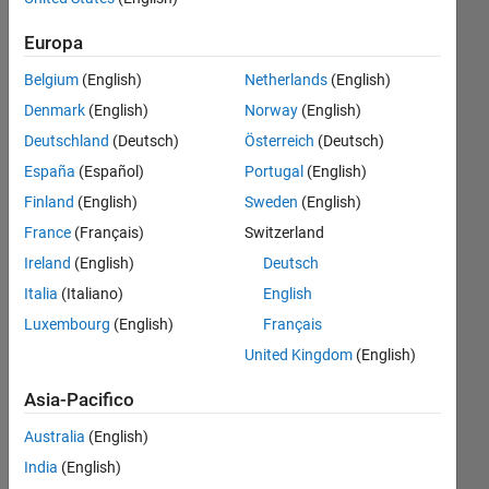
computer
Europa
can be
Belgium
(English)
Netherlands
(English)
used
Denmark
(English)
Norway
(English)
without
Deutschland
(Deutsch)
Österreich
(Deutsch)
relying on
España
(Español)
Portugal
(English)
matlab，is
Finland
(English)
Sweden
(English)
there any
France
(Français)
Switzerland
information
Ireland
(English)
Deutsch
about this?
Italia
(Italiano)
English
Luxembourg
(English)
Français
xfcv
United Kingdom
(English)
16 Lug
2024
Asia-Pacifico
1
Risposta
Australia
(English)
India
(English)
Aggiornato