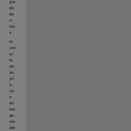
pre
dic
tio
n 
tas
k.
In 
ord
er 
to 
do 
so, 
yo
u 
ca
n 
eit
her 
ge
ner
ate 