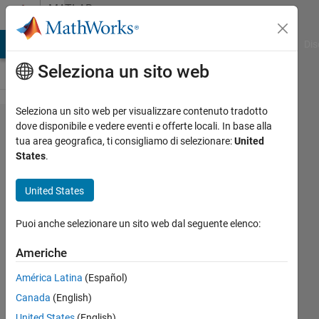
Vai al contenuto
MATLAB
Answers
ATLAB Answers
File Exchange
Cody
AI Chat Playground
Dis
Seleziona un sito web
Seleziona un sito web per visualizzare contenuto tradotto
How to
dove disponibile e vedere eventi e offerte locali. In base alla
tua area geografica, ti consigliamo di selezionare:
United
integrate
States
.
machine
learning
United States
and trained
Puoi anche selezionare un sito web dal seguente elenco:
models
inside the
Americhe
upper
América Latina
(Español)
computer,
Canada
(English)
any
United States
(English)