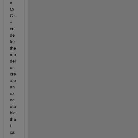
a 
C/
C+
+ 
co
de 
for 
the 
mo
del 
or 
cre
ate 
an 
ex
ec
uta
ble 
tha
t 
ca