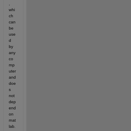
, 
whi
ch 
can 
be 
use
d 
by 
any 
co
mp
uter 
and 
doe
s 
not 
dep
end 
on 
mat
lab.