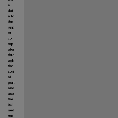
e 
dat
a to 
the 
upp
er 
co
mp
uter 
thro
ugh 
the 
seri
al 
port 
and 
use 
the 
trai
ned 
mo