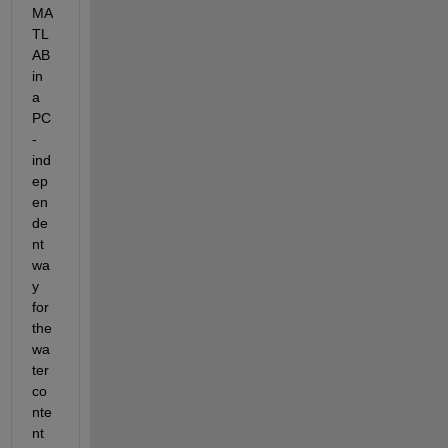
MA
TL
AB 
in 
a 
PC
-
ind
ep
en
de
nt 
wa
y 
for 
the 
wa
ter 
co
nte
nt 