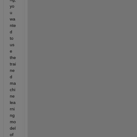
yo
u 
wa
nte
d 
to 
us
e 
the 
trai
ne
d 
ma
chi
ne 
lea
rni
ng 
mo
del 
of 