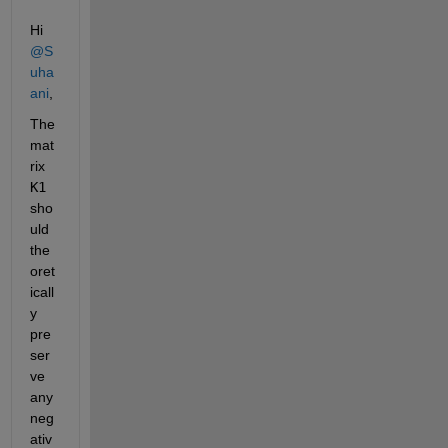
Hi 
@S
uha
ani
,
The 
mat
rix 
K1
sho
uld 
the
oret
icall
y 
pre
ser
ve 
any 
neg
ativ