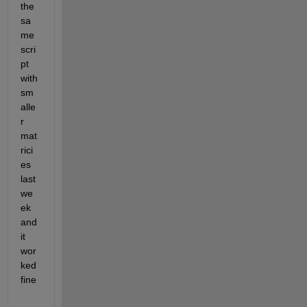
the 
sa
me 
scri
pt 
with 
sm
alle
r 
mat
rici
es 
last 
we
ek 
and 
it 
wor
ked 
fine