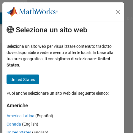
Vai al contenuto
MATLAB
Answers
ATLAB Answers
File Exchange
Cody
AI Chat Playground
Dis
Seleziona un sito web
Seleziona un sito web per visualizzare contenuto tradotto
MATLAB is
dove disponibile e vedere eventi e offerte locali. In base alla
tua area geografica, ti consigliamo di selezionare:
United
deleting my
States
.
negatives in
matrix
United States
multiplication
Puoi anche selezionare un sito web dal seguente elenco:
and i am
confused
Americhe
América Latina
(Español)
Suhaani
Canada
(English)
6 Set
United States
(English)