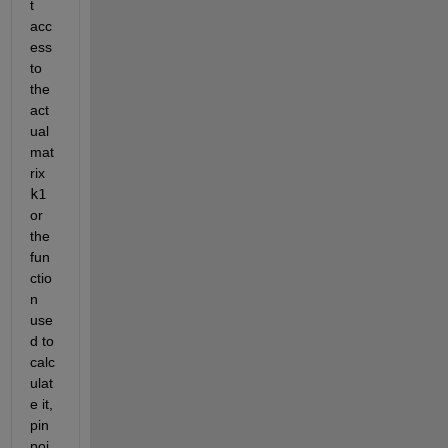
t 
acc
ess 
to 
the 
act
ual 
mat
rix 
k1
or 
the 
fun
ctio
n 
use
d to 
calc
ulat
e it, 
pin
poi