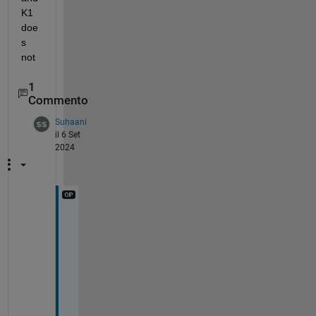
K1 
doe
s 
not
1
Commento
Suhaani
il 6 Set
2024
i
s 
i
t 
j
u
s