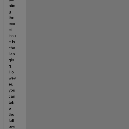
ntin
g 
the 
exa
ct 
issu
e is 
cha
llen
gin
g. 
Ho
wev
er, 
you 
can 
tak
e 
the 
foll
owi