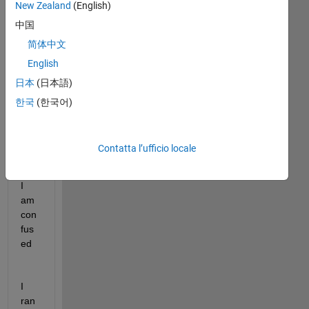
New Zealand
(English)
中国
Mat
lab 
简体中文
is 
English
del
日本
(日本語)
etin
g 
한국
(한국어)
my 
neg
ativ
Contatta l’ufficio locale
es 
and 
I 
am 
con
fus
ed
I 
ran 