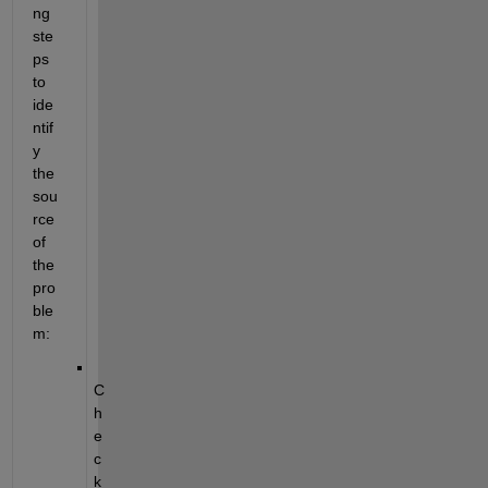
ng 
ste
ps 
to 
ide
ntif
y 
the 
sou
rce 
of 
the 
pro
ble
m:
C
h
e
c
k 