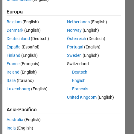
2024
2
Europa
Risposte
Belgium
(English)
Netherlands
(English)
Risposta
Denmark
(English)
Norway
(English)
accettata
Deutschland
(Deutsch)
Österreich
(Deutsch)
España
(Español)
Portugal
(English)
Aggiornato
Finland
(English)
Sweden
(English)
6 Set 2024
6
France
(Français)
Switzerland
Visualizzazioni
Ireland
(English)
Deutsch
(30 giorni)
Italia
(Italiano)
English
Luxembourg
(English)
Français
United Kingdom
(English)
Asia-Pacifico
Australia
(English)
India
(English)