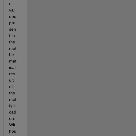
e 
val
ues 
pre
sen
t in 
the 
mat
he
mat
ical 
res
ult 
of 
the 
mul
tipli
cati
on. 
Wit
hou