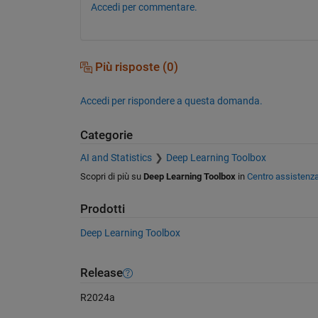
Accedi per commentare.
Più risposte (0)
Accedi per rispondere a questa domanda.
Categorie
AI and Statistics
Deep Learning Toolbox
Scopri di più su
Deep Learning Toolbox
in
Centro assistenz
Prodotti
Deep Learning Toolbox
Release
R2024a