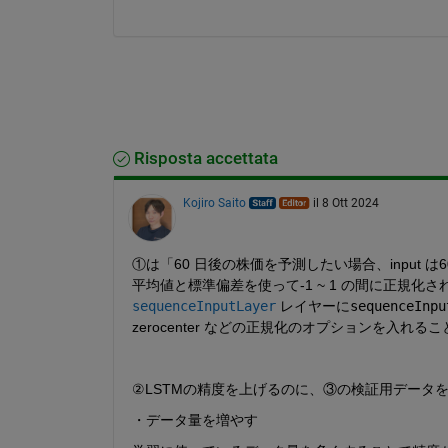
Risposta accettata
Kojiro Saito
il 8 Ott 2024
①は「60 日後の株価を予測したい場合、input は
平均値と標準偏差を使って-1 ~ 1 の間に正規
sequenceInputLayer
 レイヤーに
sequenceInpu
zerocenter などの正規化のオプションを入れる
②LSTMの精度を上げるのに、③の検証用データ
・データ量を増やす