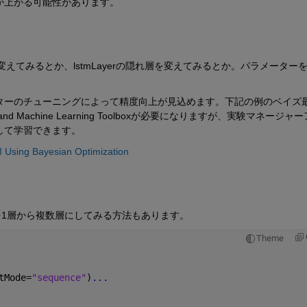
が上がる可能性があります。
5から変えてみるとか、lstmLayerの隠れ層を変えてみるとか。パラメーター
ターのチューニングによって精度向上が見込めます。下記の例のベイズ
nd Machine Learning Toolboxが必要になりますが、実験マネージャ
して学習できます。
M Using Bayesian Optimization
を1層から複数層にしてみる方法もあります。
Theme
tMode=
"sequence"
)
...