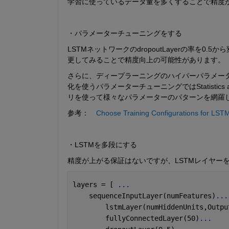
学習に使っているデータ量を多くすることで精度
・パラメーターチューニングをする
LSTMネットワークのdropoutLayerの率を0.
更してみることで精度向上の可能性があります。
さらに、ディープラーニングのハイパーパラメー
化を使うパラメーターチューニングではStatistics a
リを使って様々なパラメーターのパターンを網羅
参考：　
Choose Training Configurations for LST
・LSTMを多段にする
精度が上がる保証はないですが、LSTMレイヤー
layers = [ 
...
    sequenceInputLayer(numFeatures)
...
        lstmLayer(numHiddenUnits,Outpu
        fullyConnectedLayer(50)
...