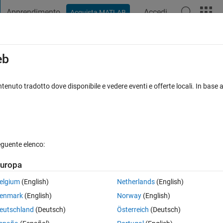
Apprendimento
Accedi
Acquista MATLAB
t Playground
Discussioni
Concorsi
Blog
Pubblica
Altro
iga
FAQ su MATLAB
Altro
eb
to increase LSTM prediction
tenuto tradotto dove disponibile e vedere eventi e offerte locali. In base a
sta accettata
Aggiornato 15 Ott 2024
30 Visualizzazioni (30 gio
eguente elenco:
uropa
Mostra commenti meno
elgium
(English)
Netherlands
(English)
0 voti
enmark
(English)
Norway
(English)
ます。
eutschland
(Deutsch)
Österreich
(Deutsch)