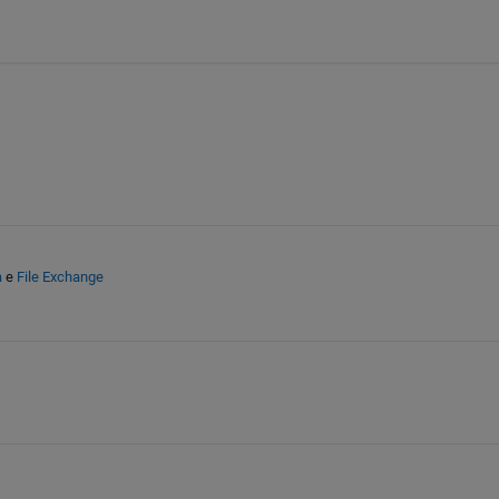
a
e
File Exchange