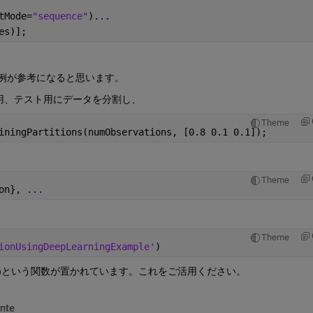
tMode=
"sequence"
)
...
es)];    
例が参考になると思います。
用、テスト用にデータを分割し、
Theme
iningPartitions(numObservations, [0.8 0.1 0.1]);
Theme
on}, 
...
Theme
ionUsingDeepLearningExample'
)
tions.mという関数が置かれています。これをご活用ください。
nte