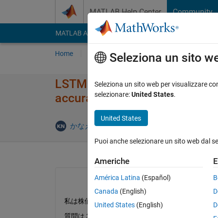
Vai al contenuto
MATLAB Help Center
Community
MATLAB Answers
File Exchange
Cody
AI Cha
Home
Poni una domanda
Risposta
Nav
Seleziona un sito w
LSTM の予測精度を上げる方法 How 
Seleziona un sito web per visualizzare con
selezionare:
United States
.
accuracy ?
United States
Rispo
かなえ 永井
4 Ott 2024
1 Risposta
Puoi anche selezionare un sito web dal s
Americhe
E
América Latina
(Español)
B
Canada
(English)
D
私は株価予測を通して 
LSTM 
について勉強してい
United States
(English)
D
質問は３つあります。