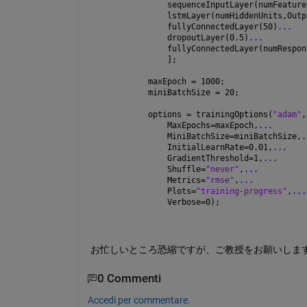
        sequenceInputLayer(numFeature
        lstmLayer(numHiddenUnits,Outp
        fullyConnectedLayer(50)
...
        dropoutLayer(0.5)
...
        fullyConnectedLayer(numRespon
        ];
    maxEpoch = 1000;
    miniBatchSize = 20;
    options = trainingOptions(
"adam"
,
        MaxEpochs=maxEpoch,
...
        MiniBatchSize=miniBatchSize,
.
        InitialLearnRate=0.01,
...
        GradientThreshold=1,
...
        Shuffle=
"never"
,
...
        Metrics=
"rmse"
,
...
        Plots=
"training-progress"
,
...
        Verbose=0);
お忙しいところ恐縮ですが、ご教授をお願いしま
0 Commenti
Accedi per commentare.