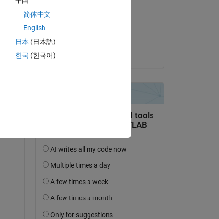
中国
かなえ 永井
の
简体中文
il 15 Ott 2024
English
Accettato:
日本
(日本語)
Kojiro Saito
한국
(한국어)
に分
す。