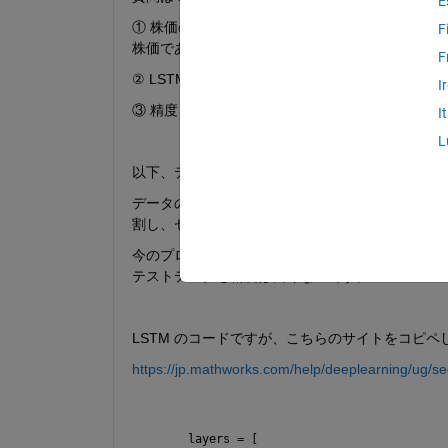
E
① 株価の予測を行いたいのですが、例えば 
60 
日
F
株価であっていますか。また、データの前処理の
F
② 
LSTM 
の精度をあげる方法を教えてください。
I
③ 精度を上げるために、検証データの導入を考
I
L
以下、データやコードの詳細になります。
データの前処理として、
input 
および 
target 
どちら
割し、セル形式にしております。
今のプログラムだと、波形の動きは、訓練データ
テストデータも精度は良くないです。
LSTM 
のコードですが、こちらのサイトをコピペ
https://jp.mathworks.com/help/deeplearning/ug/s
layers = [