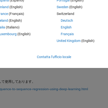
spaña
(Español)
Portugal
(English)
後の株価を予測したい場合、
input 
は
60 
日前の株価で、
target 
は 
60 
日後
inland
(English)
Sweden
(English)
仕方が不適切な場合、適切な方法を教えてください。
rance
(Français)
Switzerland
追加するべきコードが知りたいです。
reland
(English)
Deutsch
えているのですが、検証データの作り方と、導入方法を教えてください。
talia
(Italiano)
English
uxembourg
(English)
Français
United Kingdom
(English)
も 
-1 ~ 1 
の間にスケーリングしております。入出力データは 
60 
日毎
Contatta l’ufficio locale
と予測データで一致していますが、絶対値が最大で 
20 % 
弱離れていま
して使用しております。
equence-to-sequence-regression-using-deep-learning.html