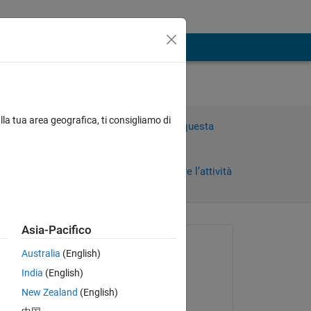
lla tua area geografica, ti consigliamo di
Accedi per rispondere a questa
domanda.
Condividi
Accedi per seguire l’attività
rni)
Asia-Pacifico
 recenti
Richiesto:
Australia
(English)
かなえ 永井
India
(English)
il 4 Ott 2024
New Zealand
(English)
Commentato: