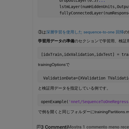
        dropoutLayer(0.5)
...
        lstmLayer(numHiddenUnits,Outpu
        fullyConnectedLayer(numRespons
③は
深層学習を使用した sequence-to-one 回帰
の
学習用データの準備
のセクションで学習用、検証
[idxTrain,idxValidation,idxTest] = tra
trainingOptionsで
 ValidationData={XValidation TValidati
と検証用データを指定している例です。
openExample(
'nnet/SequenceToOneRegress
で例を開くと同じフォルダーにtrainingParti
3 Commenti
Mostra 1 commento meno rece