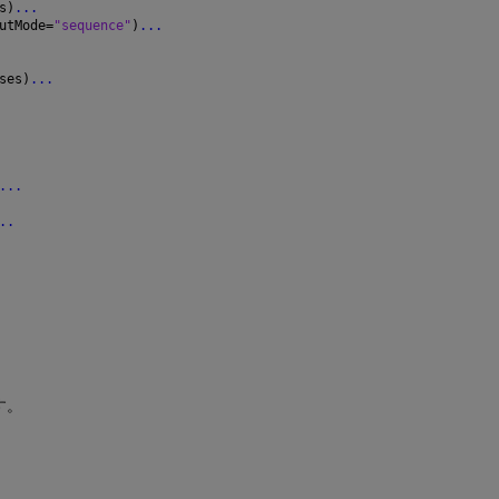
s)
...
utMode=
"sequence"
)
...
ses)
...
...
..
す。