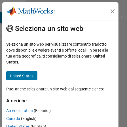
Vai al contenuto
MATLAB
Answers
ATLAB Answers
File Exchange
Cody
AI Chat Playground
Dis
Seleziona un sito web
Seleziona un sito web per visualizzare contenuto tradotto
浅層
dove disponibile e vedere eventi e offerte locali. In base alla
tua area geografica, ti consigliamo di selezionare:
United
ニュ
States
.
ーラ
ルネ
United States
ット
Puoi anche selezionare un sito web dal seguente elenco:
ワー
ク と
Americhe
深層
América Latina
(Español)
学習
Canada
(English)
ネッ
United States
(English)