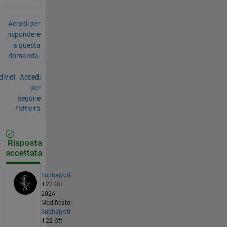
Accedi per
rispondere
a questa
domanda.
ividi
Accedi
per
seguire
l’attività
Risposta
accettata
Subhajyoti
il 22 Ott
2024
Modificato:
Subhajyoti
il 22 Ott