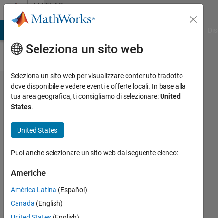
Vai al contenuto
MATLAB
Answers
ATLAB Answers
File Exchange
Cody
AI Chat Playground
Dis
Seleziona un sito web
Seleziona un sito web per visualizzare contenuto tradotto
I have
dove disponibile e vedere eventi e offerte locali. In base alla
tua area geografica, ti consigliamo di selezionare:
United
some
States
.
code
that
United States
compiles
Puoi anche selezionare un sito web dal seguente elenco:
to .mex
and to
Americhe
C++ fine
América Latina
(Español)
in
Canada
(English)
R2018a,
United States
(English)