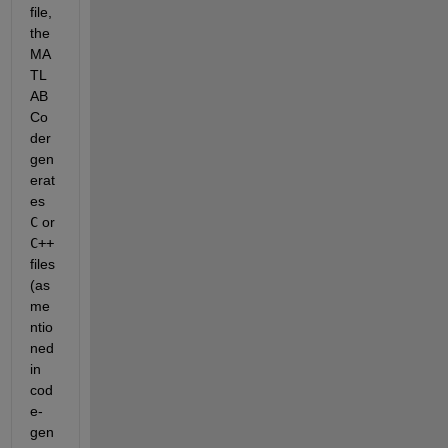
file, 
the 
MA
TL
AB 
Co
der 
gen
erat
es
C
 or
C++
files 
(as 
me
ntio
ned 
in 
cod
e-
gen