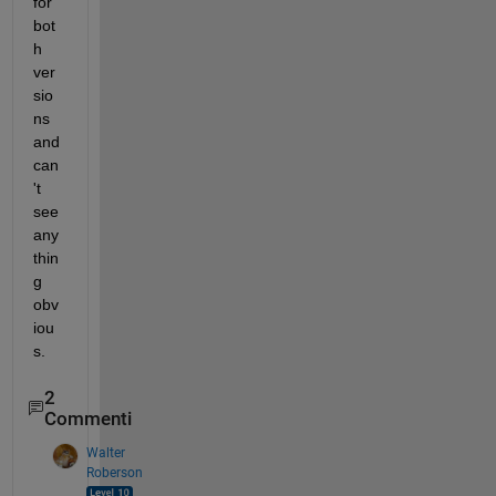
for 
bot
h 
ver
sio
ns 
and 
can
't 
see 
any
thin
g 
obv
iou
s.
2
Commenti
Walter
Roberson