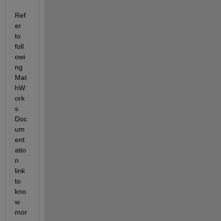
Ref
er 
to 
foll
owi
ng 
Mat
hW
ork
s 
Doc
um
ent
atio
n 
link 
to 
kno
w 
mor