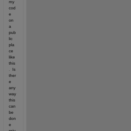
my 
cod
e 
on 
a 
pub
lic 
pla
ce 
like 
this
.  Is 
ther
e 
any 
way 
this 
can 
be 
don
e 
priv