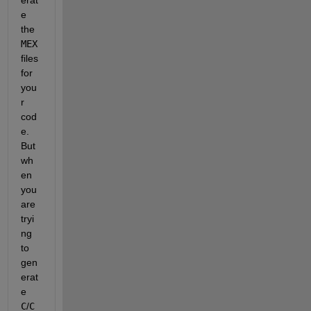
e 
the 
MEX
files 
for 
you
r 
cod
e. 
But 
wh
en 
you 
are 
tryi
ng 
to 
gen
erat
e 
C
/
C