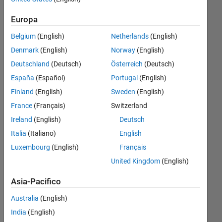
but in
Europa
R2024b,
Belgium
(English)
Netherlands
(English)
it errors
Denmark
(English)
Norway
(English)
after
Deutschland
(Deutsch)
Österreich
(Deutsch)
running
España
(Español)
Portugal
(English)
out of
Finland
(English)
Sweden
(English)
memory.
France
(Français)
Switzerland
Ireland
(English)
Deutsch
Dr W
Italia
(Italiano)
English
Kurt
13 Ott
Luxembourg
(English)
Français
2024
United Kingdom
(English)
1
Risposta
Asia-Pacifico
Australia
(English)
Risposta
India
(English)
accettata