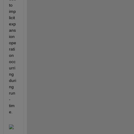
to 
imp
licit 
exp
ans
ion 
ope
rati
on 
occ
urri
ng 
duri
ng 
run
-
tim
e.