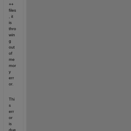
++
files
, it 
is 
thro
win
g 
out 
of 
me
mor
y 
err
or.
Thi
s 
err
or 
is 
due 