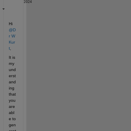
2024
Hi 
@D
r W 
Kur
t
,
It is 
my 
und
erst
and
ing 
that 
you 
are 
abl
e to 
gen
erat