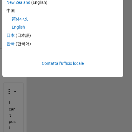
New Zealand
(English)
Aggiornato
中国
22 Ott
简体中文
2024
4
English
Visualizzazioni
日本
(日本語)
(30 giorni)
한국
(한국어)
Contatta l’ufficio locale
I 
can
't 
pos
t 