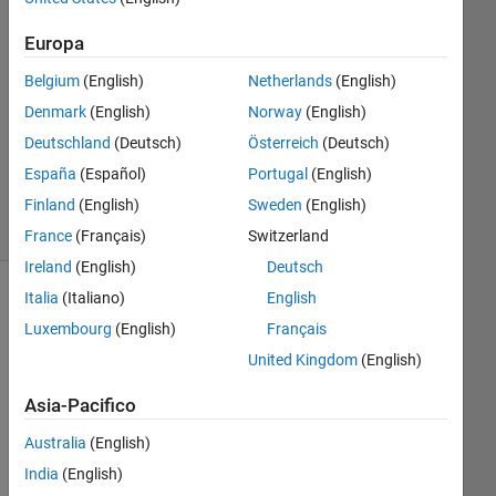
Risposta
Europa
accettata
Belgium
(English)
Netherlands
(English)
Aggiornato
Denmark
(English)
Norway
(English)
29 Ott
Deutschland
(Deutsch)
Österreich
(Deutsch)
2024
España
(Español)
Portugal
(English)
9
Visualizzazioni
Finland
(English)
Sweden
(English)
(30 giorni)
France
(Français)
Switzerland
Ireland
(English)
Deutsch
Italia
(Italiano)
English
Mostra
Luxembourg
(English)
Français
commenti
meno
United Kingdom
(English)
recenti
Asia-Pacifico
Australia
(English)
デ
India
(English)
ー