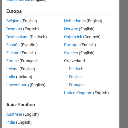
second
Europa
order
Belgium
(English)
Netherlands
(English)
function
Denmark
(English)
Norway
(English)
with zero
Deutschland
(Deutsch)
Österreich
(Deutsch)
damping?
España
(Español)
Portugal
(English)
Finland
(English)
Sweden
(English)
Tony
France
(Français)
Switzerland
Cheng
30 Ott
Ireland
(English)
Deutsch
2024
Italia
(Italiano)
English
2
Luxembourg
(English)
Français
Risposte
United Kingdom
(English)
Risposta
Asia-Pacifico
accettata
Australia
(English)
Aggiornato
India
(English)
31 Ott