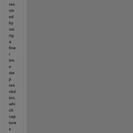
res
olv
ed 
by 
usi
ng 
a 
fine
r 
tim
e 
ste
p 
res
olut
ion, 
whi
ch 
cap
ture
s 