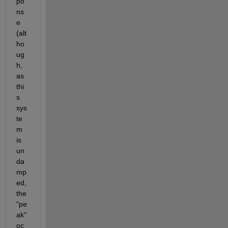
po
ns
e 
(alt
ho
ug
h, 
as 
thi
s 
sys
te
m 
is 
un
da
mp
ed, 
the 
"pe
ak" 
oc