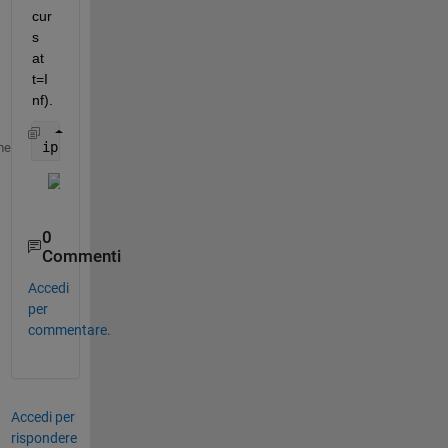
cur
s 
at 
t=I
nf).
ip.Characteristics.PeakResponse.Visible = true;
me
0
Commenti
Accedi
per
commentare.
Accedi per
rispondere