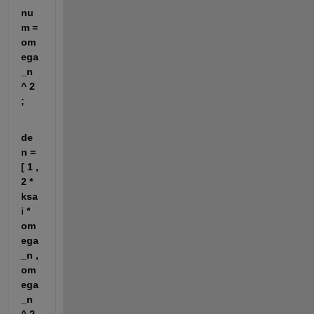
nu
m = 
om
ega
_n 
^ 2 
;
de
n = 
[ 1 , 
2 * 
ksa
i * 
om
ega
_n , 
om
ega
_n 