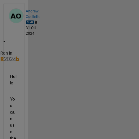
Andrew
Ouellette
il
31 Ott
2024
Ran in:
Hel
lo,
Yo
u 
ca
n 
us
e 
the 