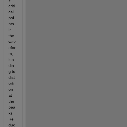
criti
cal 
poi
nts 
in 
the 
wav
efor
m, 
lea
din
g to 
dist
orti
on 
at 
the 
pea
ks. 
Re
duc