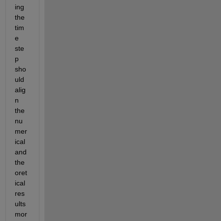
ing 
the 
tim
e 
ste
p 
sho
uld 
alig
n 
the 
nu
mer
ical 
and 
the
oret
ical 
res
ults 
mor