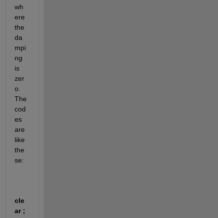
wh
ere 
the 
da
mpi
ng 
is 
zer
o. 
The 
cod
es 
are 
like 
the
se:
cle
ar ; 