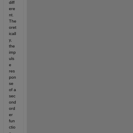
diff
ere
nt. 
The
oret
icall
y, 
the 
imp
uls
e 
res
pon
se 
of a 
sec
ond 
ord
er 
fun
ctio