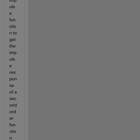
imp
uls
e 
fun
ctio
n to 
get 
the 
imp
uls
e 
res
pon
se 
of a 
sec
ond 
ord
er 
fun
ctio
n 