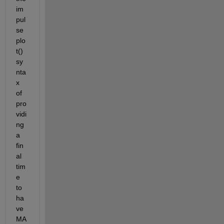
im
pul
se
plo
t() 
sy
nta
x 
of 
pro
vidi
ng 
a 
fin
al 
tim
e 
to 
ha
ve 
MA