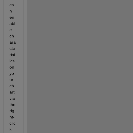
ca
n 
en
abl
e 
ch
ara
cte
rist
ics 
on 
yo
ur 
ch
art 
via 
the 
rig
ht-
clic
k 