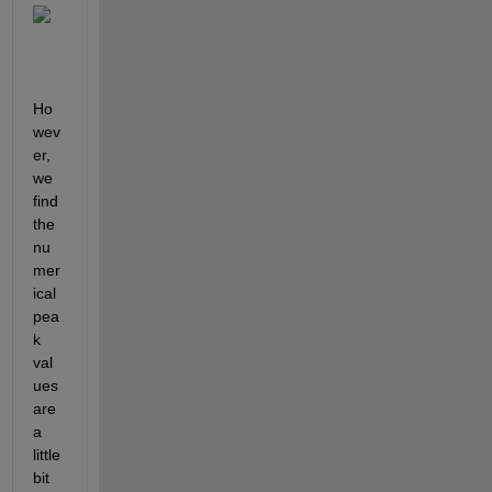
Ho
wev
er, 
we 
find 
the 
nu
mer
ical 
pea
k 
val
ues 
are 
a 
little 
bit 