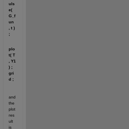
uls
e( 
G_f
un 
, t ) 
; 
plo
t( T 
, Y1 
) ;
gri
d ;
and 
the 
plot 
res
ult 
is