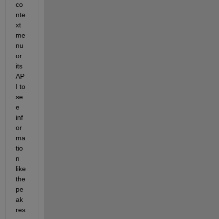
co
nte
xt 
me
nu 
or 
its 
AP
I to 
se
e 
inf
or
ma
tio
n 
like 
the 
pe
ak 
res