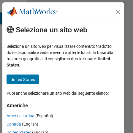
Vai al contenuto
MATLAB
Answers
ATLAB Answers
File Exchange
Cody
AI Chat Playground
Dis
Seleziona un sito web
Seleziona un sito web per visualizzare contenuto tradotto
Why the
dove disponibile e vedere eventi e offerte locali. In base alla
tua area geografica, ti consigliamo di selezionare:
United
peak
States
.
values
are
United States
evidently
Puoi anche selezionare un sito web dal seguente elenco:
different
under the
Americhe
impulse
América Latina
(Español)
function
Canada
(English)
to a
United States
(English)