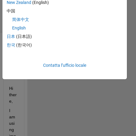
New Zealand
(English)
2024
8
中国
Visualizzazioni
简体中文
(30 giorni)
English
日本
(日本語)
한국
(한국어)
Contatta l’ufficio locale
Hi 
ther
e, 
I 
am 
usi
ng 