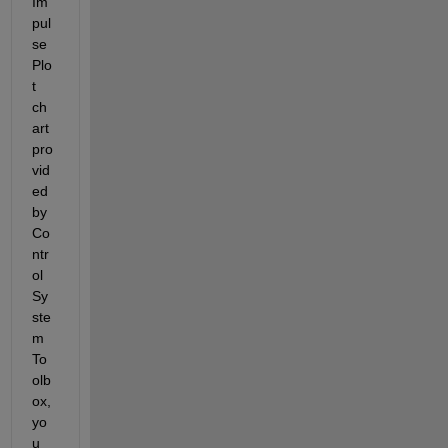
Im
pul
se
Plo
t 
ch
art 
pro
vid
ed 
by 
Co
ntr
ol 
Sy
ste
m 
To
olb
ox, 
yo
u 