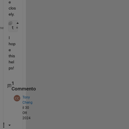
e 
clos
ely.
t = 0 : 0.0001 : 2 ;
me
I 
hop
e 
this 
hel
ps!
1
Commento
Tony
Cheng
il 30
Ott
2024