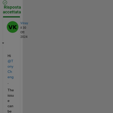
Risposta
accettata
Vinay
il 30
Ott
2024
Hi 
@T
ony 
Ch
eng
,
The 
issu
e 
can 
be 