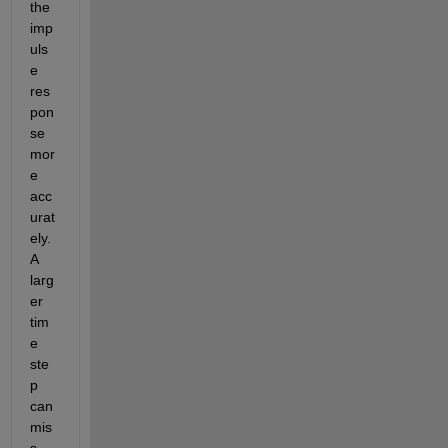
the 
imp
uls
e 
res
pon
se 
mor
e 
acc
urat
ely. 
A 
larg
er 
tim
e 
ste
p 
can 
mis
s 