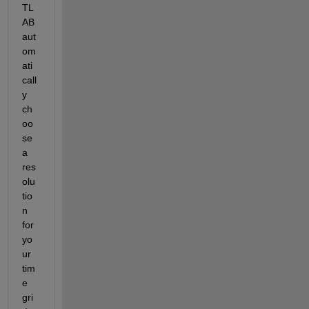
TL
AB 
aut
om
ati
call
y 
ch
oo
se 
a 
res
olu
tio
n 
for 
yo
ur 
tim
e 
gri