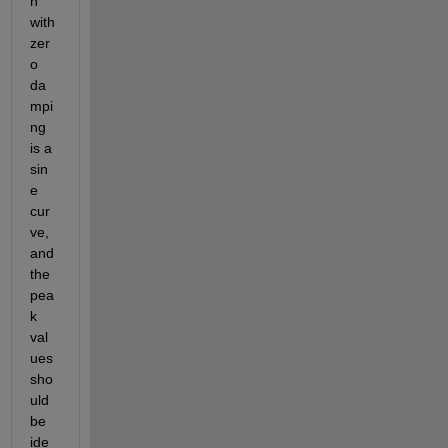
n 
with 
zer
o 
da
mpi
ng 
is a 
sin
e 
cur
ve, 
and 
the 
pea
k 
val
ues 
sho
uld 
be 
ide