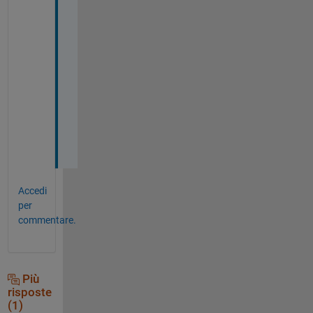
a
l
l
y 
w
o
r
k
s
! 
Accedi
per
commentare.
Più
risposte
(1)