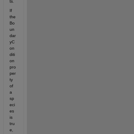
ts.
If 
the 
Bo
un
dar
yC
on
diti
on 
pro
per
ty 
of 
a 
sp
eci
es 
is 
tru
e, 