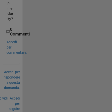
p 
me 
clar
ify?
0
Commenti
Accedi
per
commentare.
Accedi per
rispondere
a questa
domanda.
ividi
Accedi
per
seguire