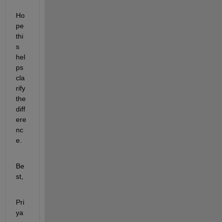
Ho
pe 
thi
s 
hel
ps 
cla
rify 
the 
diff
ere
nc
e.
Be
st,
Pri
ya