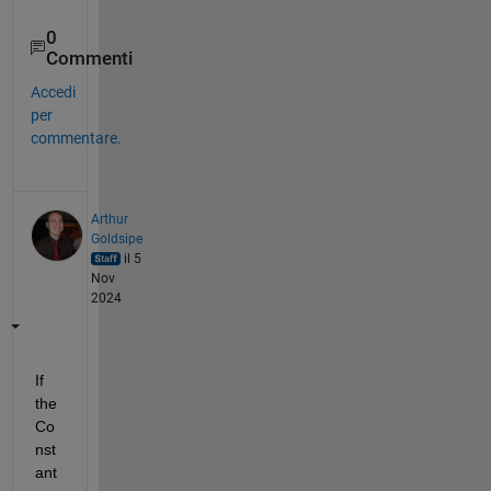
0
Commenti
Accedi
per
commentare.
Arthur
Goldsipe
il 5
Nov
2024
If 
the 
Co
nst
ant 