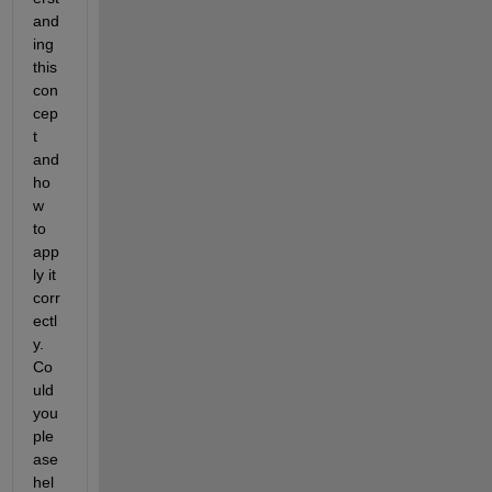
and
ing 
this 
con
cep
t 
and 
ho
w 
to 
app
ly it 
corr
ectl
y. 
Co
uld 
you 
ple
ase 
hel