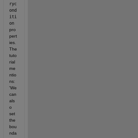
ryc
ond
iti
on
pro
pert
ies. 
The 
tuto
rial 
me
ntio
ns: 
'We 
can 
als
o 
set 
the 
bou
nda