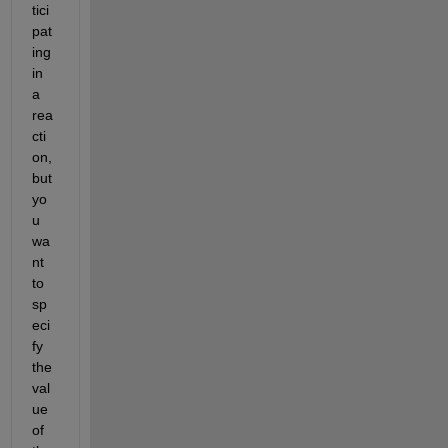
tici
pat
ing 
in 
a 
rea
cti
on, 
but 
yo
u 
wa
nt 
to 
sp
eci
fy 
the 
val
ue 
of 