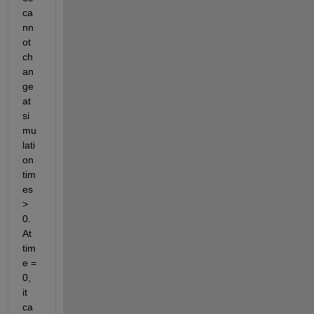
ca
nn
ot 
ch
an
ge 
at 
si
mu
lati
on 
tim
es 
> 
0. 
At 
tim
e = 
0, 
it 
ca