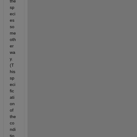
the 
sp
eci
es 
so
me 
oth
er 
wa
y. 
(T
his 
sp
eci
fic
ati
on 
of 
the 
co
ndi
tio