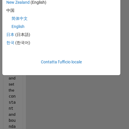
New Zealand
(English)
ask 
中国
for 
clar
简体中文
ifica
English
tion 
日本
(日本語)
on 
ho
한국
(한국어)
w 
to 
und
Contatta l’ufficio locale
erst
and 
and 
set 
the 
con
sta
nt 
and 
bou
nda