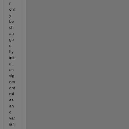
n 
onl
y 
be 
ch
an
ge
d 
by 
initi
al 
as
sig
nm
ent 
rul
es 
an
d 
var
ian