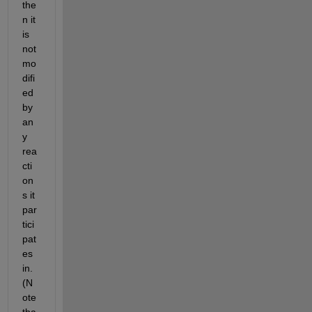
the
n it 
is 
not 
mo
difi
ed 
by 
an
y 
rea
cti
on
s it 
par
tici
pat
es 
in. 
(N
ote 