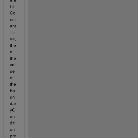
tha
t if 
Co
nst
ant
=tr
ue, 
the
n 
the 
val
ue 
of 
the 
Bo
un
dar
yC
on
diti
on 
pro