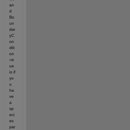
an
d 
Bo
un
dar
yC
on
diti
on
=tr
ue 
is if 
yo
u 
ha
ve 
a 
sp
eci
es 
par