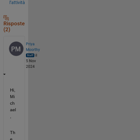
l’attività
Risposte
(2)
Priya
Moorthy
il
5 Nov
2024
Hi, 
Mi
ch
ael
,
Th
e 