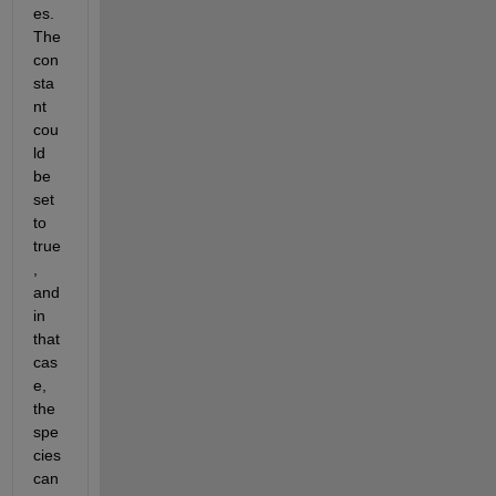
es. 
The 
con
sta
nt 
cou
ld 
be 
set 
to 
true
, 
and 
in 
that 
cas
e, 
the 
spe
cies 
can 