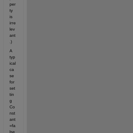
per
ty 
is 
irre
lev
ant
.)
A 
typ
ical 
ca
se 
for 
set
tin
g 
Co
nst
ant
=fa
lse 