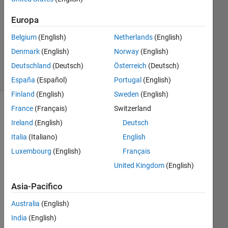
Europa
Aggiornato
5 Nov
Belgium
(English)
Netherlands
(English)
2024
Denmark
(English)
Norway
(English)
14
Visualizzazioni
Deutschland
(Deutsch)
Österreich
(Deutsch)
(30 giorni)
España
(Español)
Portugal
(English)
Finland
(English)
Sweden
(English)
France
(Français)
Switzerland
Ireland
(English)
Deutsch
Italia
(Italiano)
English
Luxembourg
(English)
Français
United Kingdom
(English)
I 
Asia-Pacifico
wo
Australia
(English)
uld 
like 
India
(English)
to 