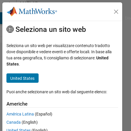
Vai al contenuto
MATLAB
Answers
ATLAB Answers
File Exchange
Cody
AI Chat Playground
Dis
Seleziona un sito web
Seleziona un sito web per visualizzare contenuto tradotto
how to understand
dove disponibile e vedere eventi e offerte locali. In base alla
tua area geografica, ti consigliamo di selezionare:
United
and set the
States
.
constant and
boundarycondition
United States
properties.
Puoi anche selezionare un sito web dal seguente elenco:
Michael
Americhe
5 Nov
América Latina
(Español)
2024
Canada
(English)
2
Risposte
United States
(English)