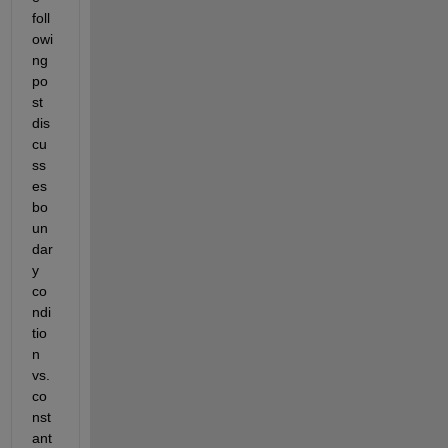
foll
owi
ng 
po
st 
dis
cu
ss
es 
bo
un
dar
y 
co
ndi
tio
n 
vs. 
co
nst
ant 