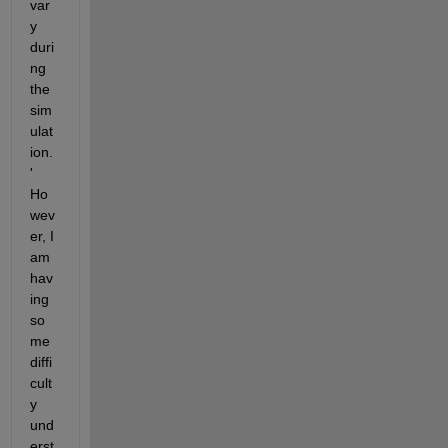
var
y 
duri
ng 
the 
sim
ulat
ion.
' 
Ho
wev
er, I 
am 
hav
ing 
so
me 
diffi
cult
y 
und
erst