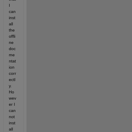
I 
can 
inst
all 
the 
offli
ne 
doc
me
ntat
ion 
corr
ectl
y. 
Ho
wev
er I 
can
not 
inst
all 