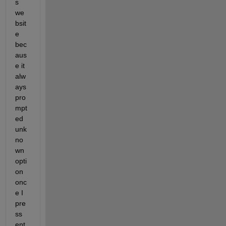
s 
we
bsit
e 
bec
aus
e it 
alw
ays 
pro
mpt
ed 
unk
no
wn 
opti
on 
onc
e I 
pre
ss 
ent