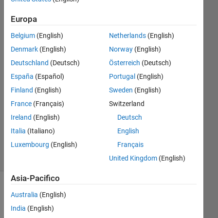
documentation?
Europa
Belgium
(English)
Netherlands
(English)
zongjie
Denmark
(English)
Norway
(English)
14 Nov
2024
Deutschland
(Deutsch)
Österreich
(Deutsch)
1
España
(Español)
Portugal
(English)
Risposta
Finland
(English)
Sweden
(English)
Aggiornato
France
(Français)
Switzerland
15 Nov
Ireland
(English)
Deutsch
2024
Italia
(Italiano)
English
15
Luxembourg
(English)
Français
Visualizzazioni
(30 giorni)
United Kingdom
(English)
Asia-Pacifico
Australia
(English)
India
(English)