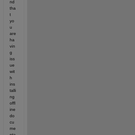
nd 
tha
t 
yo
u 
are 
ha
vin
g 
iss
ue 
wit
h 
ins
talli
ng 
offl
ine 
do
cu
me
nta