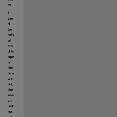
er. 
I 
trie
d 
ter
min
al 
cm
d to 
ope
n 
the 
bin\
win
64, 
the 
abo
ve 
unk
no