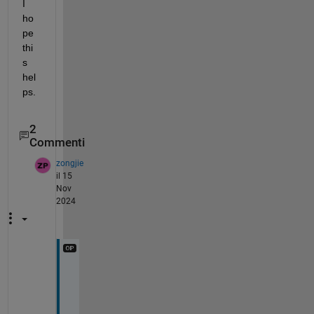
I 
ho
pe 
thi
s 
hel
ps.
2
Commenti
zongjie
il 15
Nov
2024
I
t 
s