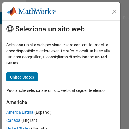
Vai al contenuto
MATLAB
Answers
ATLAB Answers
File Exchange
Cody
AI Chat Playground
Dis
Seleziona un sito web
Seleziona un sito web per visualizzare contenuto tradotto
How to solve
dove disponibile e vedere eventi e offerte locali. In base alla
tua area geografica, ti consigliamo di selezionare:
United
the "unknown
States
.
option" in cmd
window that
United States
prompted after I
Puoi anche selezionare un sito web dal seguente elenco:
use the "mpm
install"
Americhe
command to
América Latina
(Español)
install the
Canada
(English)
offline
United States
(English)