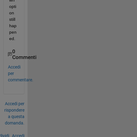
wn 
opti
on 
still 
hap
pen
ed.
0
Commenti
Accedi
per
commentare.
Accedi per
rispondere
a questa
domanda.
ividi
Accedi