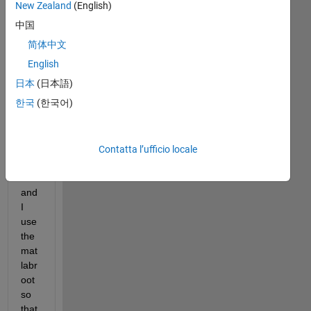
New Zealand
(English)
中国
简体中文
I 
English
hav
日本
(日本語)
e 
한국
(한국어)
mo
unt
ed 
the 
Contatta l’ufficio locale
.iso 
file 
and 
I 
use 
the 
mat
labr
oot 
so 
that 