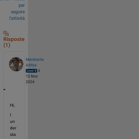
per
seguire
l’attività
Risposte
(1)
Manikanta
Aditya
il
15 Nov
2024
Hi, 
I 
un
der
sta