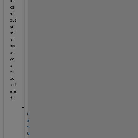
tal
ks 
ab
out 
si
mil
ar 
iss
ue 
yo
u 
en
co
unt
ere
d:
i
s
s
u