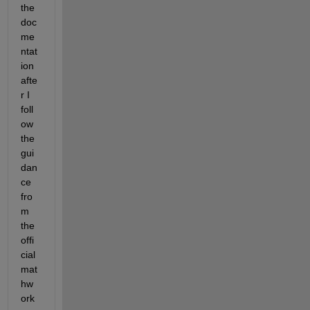
the 
doc
me
ntat
ion 
afte
r I 
foll
ow 
the 
gui
dan
ce 
fro
m 
the 
offi
cial 
mat
hw
ork