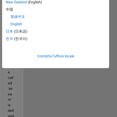
I 
New Zealand
(English)
hav
中国
e a 
简体中文
For
tran
English
90 
日本
(日本語)
cod
한국
(한국어)
e 
wh
ere 
a 
Contatta l’ufficio locale
vari
abl
e 
call
ed 
'str
ea
m' 
is 
defi
ned 