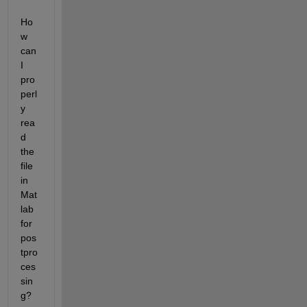
Ho
w 
can 
I 
pro
perl
y 
rea
d 
the 
file 
in 
Mat
lab 
for 
pos
tpro
ces
sin
g?