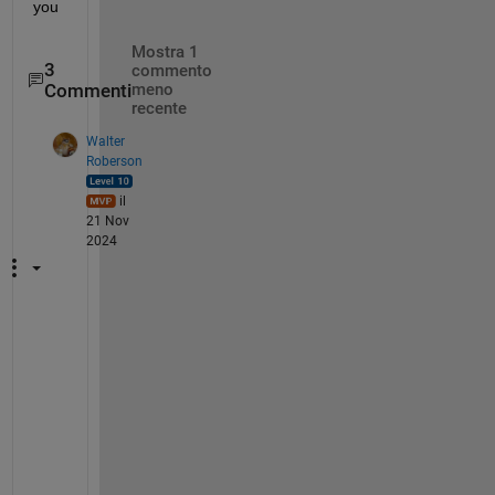
you
Mostra 1
3
commento
Commenti
meno
recente
Walter
Roberson
il
21 Nov
2024
T
h
e 
F
O
R
T