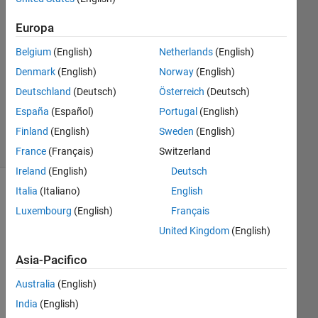
Risposta
Europa
accettata
Belgium
(English)
Netherlands
(English)
Aggiornato
Denmark
(English)
Norway
(English)
22 Nov
Deutschland
(Deutsch)
Österreich
(Deutsch)
2024
España
(Español)
Portugal
(English)
16
Visualizzazioni
Finland
(English)
Sweden
(English)
(30 giorni)
France
(Français)
Switzerland
Ireland
(English)
Deutsch
Italia
(Italiano)
English
Mostra
Luxembourg
(English)
Français
commenti
meno
United Kingdom
(English)
recenti
Asia-Pacifico
Australia
(English)
Hi,
India
(English)