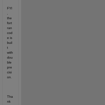
FYI
, 
the 
fort
ran 
cod
e is 
buil
t 
with 
dou
ble 
pre
cisi
on.
Tha
nk 