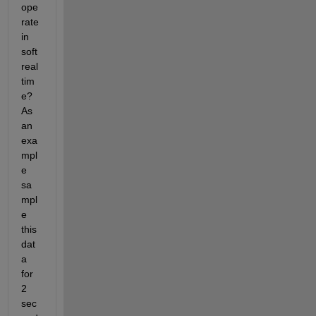
ope
rate 
in 
soft 
real
tim
e? 
As 
an 
exa
mpl
e 
sa
mpl
e 
this 
dat
a 
for 
2 
sec