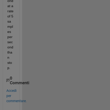
ond 
at a 
rate 
of 5 
sa
mpl
es 
per 
sec
ond 
tha
n 
sto
p. 
0
Commenti
Accedi
per
commentare.