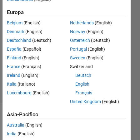
Electrical?
Europa
Belgium
(English)
Netherlands
(English)
Shane
Denmark
(English)
Norway
(English)
3 Dic
2024
Deutschland
(Deutsch)
Österreich
(Deutsch)
1
España
(Español)
Portugal
(English)
Risposta
Finland
(English)
Sweden
(English)
Aggiornato
France
(Français)
Switzerland
4 Dic 2024
Ireland
(English)
Deutsch
9
Italia
(Italiano)
English
Visualizzazioni
Luxembourg
(English)
Français
(30 giorni)
United Kingdom
(English)
Asia-Pacifico
Australia
(English)
India
(English)