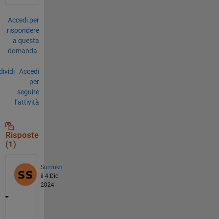
Accedi per
rispondere
a questa
domanda.
ividi
Accedi
per
seguire
l’attività
Risposte
(1)
Sumukh
il 4 Dic
2024