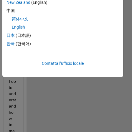
New Zealand
(English)
中国
简体中文
Wh
English
at 
日本
(日本語)
Onr
한국
(한국어)
am
p or 
rea
din
Contatta l’ufficio locale
g 
can 
I do 
to 
und
erst
and 
ho
w 
to 
ma