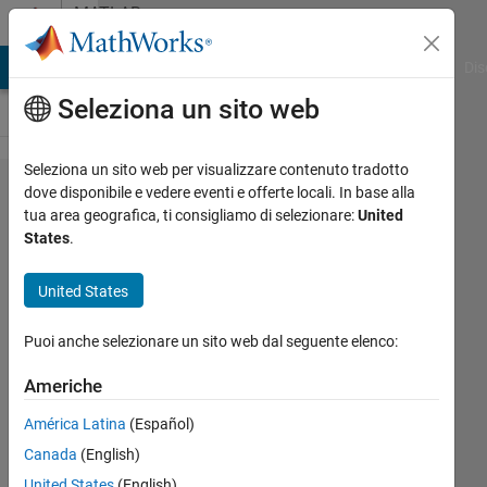
Vai al contenuto
MATLAB
Answers
ATLAB Answers
File Exchange
Cody
AI Chat Playground
Dis
Seleziona un sito web
Seleziona un sito web per visualizzare contenuto tradotto
How to
dove disponibile e vedere eventi e offerte locali. In base alla
tua area geografica, ti consigliamo di selezionare:
United
learn (or
States
.
what
training is
United States
available)
Puoi anche selezionare un sito web dal seguente elenco:
timing
functions
Americhe
in
América Latina
(Español)
Simulink
Canada
(English)
Sinscape
United States
(English)