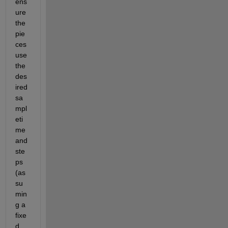
ens
ure 
the 
pie
ces 
use 
the 
des
ired 
sa
mpl
eti
me 
and 
ste
ps 
(as
su
min
g a 
fixe
d 