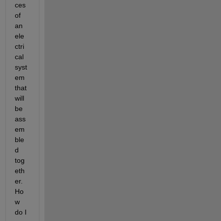
ces 
of 
an 
ele
ctri
cal  
syst
em 
that 
will 
be 
ass
em
ble
d 
tog
eth
er. 
Ho
w 
do I 