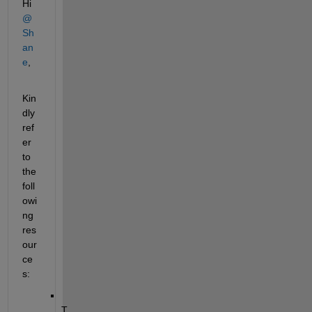
Hi 
@
Sh
an
e
,
Kin
dly 
ref
er 
to 
the 
foll
owi
ng 
res
our
ce
s:
T