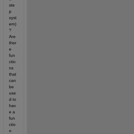
ste
p 
syst
em)
? 
Are 
ther
e 
fun
ctio
ns 
that 
can 
be 
use
d to 
hav
e a 
fun
ctio
n 