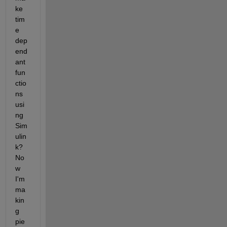
ke 
tim
e 
dep
end
ant 
fun
ctio
ns 
usi
ng 
Sim
ulin
k? 
No
w 
I'm 
ma
kin
g 
pie