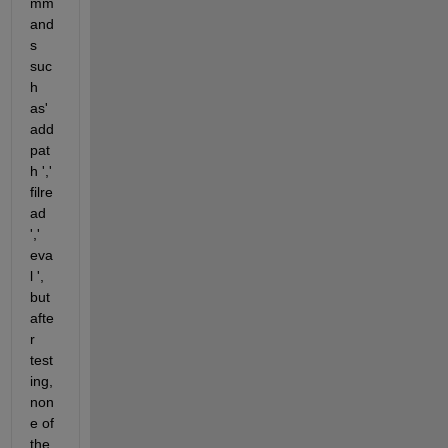
mm
and
s 
suc
h 
as' 
add
pat
h ',' 
filre
ad 
',' 
eva
l ', 
but 
afte
r 
test
ing, 
non
e of 
the