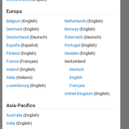
into exe?
Europa
Belgium
(English)
Netherlands
(English)
shen
hedong
Denmark
(English)
Norway
(English)
30 Dic
Deutschland
(Deutsch)
Österreich
(Deutsch)
2024
España
(Español)
Portugal
(English)
2
Finland
(English)
Sweden
(English)
Risposte
France
(Français)
Switzerland
Aggiornato
Ireland
(English)
Deutsch
31 Dic
Italia
(Italiano)
English
2024
Luxembourg
(English)
Français
33
Visualizzazioni
United Kingdom
(English)
(30 giorni)
Asia-Pacifico
Australia
(English)
Mostra
India
(English)
commenti