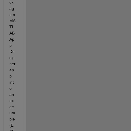
ck
ag
e a 
MA
TL
AB 
Ap
p 
De
sig
ner 
ap
p 
int
o 
an 
ex
ec
uta
ble 
(E