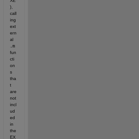
XE
), 
call
ing 
ext
ern
al 
.m
fun
cti
on
s 
tha
t 
are 
not 
incl
ud
ed 
in 
the 
EX