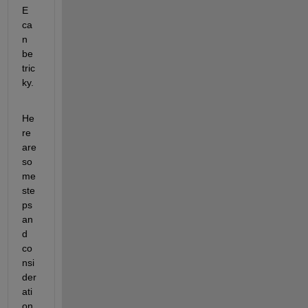
E 
ca
n 
be 
tric
ky.
He
re 
are 
so
me 
ste
ps 
an
d 
co
nsi
der
ati
on