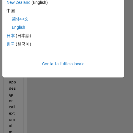
meno
New Zealand
(English)
recenti
中国
简体中文
English
日本
(日本語)
Ho
한국
(한국어)
w 
doe
s 
MA
Contatta l’ufficio locale
TL
AB 
app 
des
ign
er 
call 
ext
ern
al. 
m 