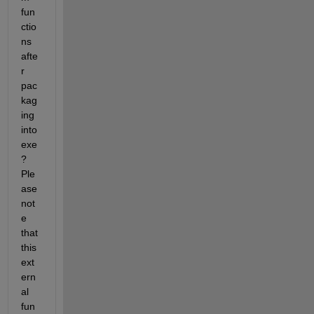
fun
ctio
ns 
afte
r 
pac
kag
ing 
into 
exe
? 
Ple
ase 
not
e 
that 
this 
ext
ern
al 
fun