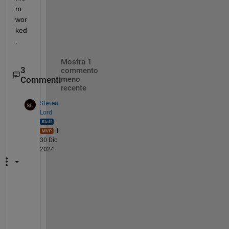
m 
wor
ked
.
Mostra 1
3
commento
Commenti
meno
recente
Steven
Lord
il
30 Dic
2024
T
h
e 