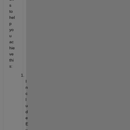
s 
to 
hel
p 
yo
u 
ac
hie
ve 
thi
s:
I
n
c
l
u
d
e 
E
x