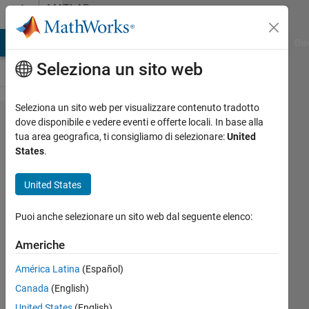
Vai al contenuto
MATLAB
Answers
ATLAB Answers
File Exchange
Cody
AI Chat Playground
Dis
Seleziona un sito web
Seleziona un sito web per visualizzare contenuto tradotto
How does
dove disponibile e vedere eventi e offerte locali. In base alla
tua area geografica, ti consigliamo di selezionare:
United
MATLAB
States
.
app
designer
United States
call
Puoi anche selezionare un sito web dal seguente elenco:
external.
m
Americhe
functions
América Latina
(Español)
after
Canada
(English)
packaging
United States
(English)