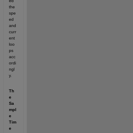
ed 
the 
spe
ed 
and 
curr
ent 
loo
ps 
acc
ordi
ngl
y.
Th
e 
Sa
mpl
e 
Tim
e