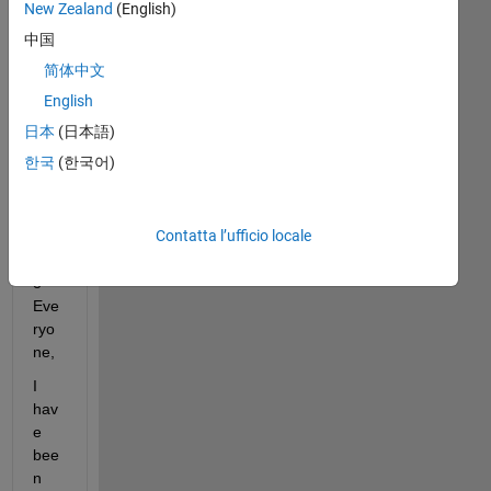
New Zealand
(English)
meno
中国
recenti
简体中文
English
日本
(日本語)
EV_Motor_Drive_version1.slx
한국
(한국어)
Variables.mat
Contatta l’ufficio locale
Hell
o 
Eve
ryo
ne,
I 
hav
e 
bee
n 