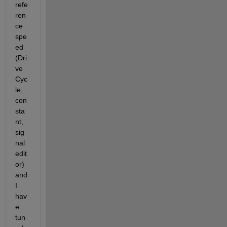
refe
ren
ce 
spe
ed 
(Dri
ve 
Cyc
le, 
con
sta
nt, 
sig
nal 
edit
or) 
and 
I 
hav
e 
tun