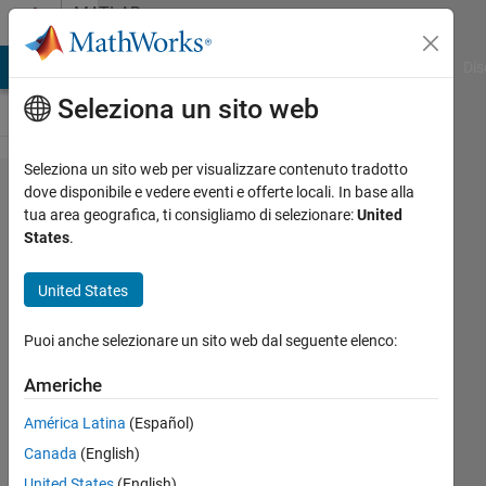
Vai al contenuto
MATLAB
Answers
ATLAB Answers
File Exchange
Cody
AI Chat Playground
Dis
Seleziona un sito web
Seleziona un sito web per visualizzare contenuto tradotto
Why
dove disponibile e vedere eventi e offerte locali. In base alla
tua area geografica, ti consigliamo di selezionare:
United
am I
States
.
not
getting
United States
proper
Puoi anche selezionare un sito web dal seguente elenco:
gate
signal
Americhe
and
América Latina
(Español)
voltage
Canada
(English)
United States
(English)