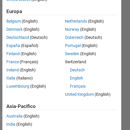
Hassan
Europa
Ali
17 Gen
Belgium
(English)
Netherlands
(English)
2025
Denmark
(English)
Norway
(English)
1
Deutschland
(Deutsch)
Österreich
(Deutsch)
Risposta
España
(Español)
Portugal
(English)
Risposta
Finland
(English)
Sweden
(English)
accettata
France
(Français)
Switzerland
Ireland
(English)
Deutsch
Aggiornato
22 Gen
Italia
(Italiano)
English
2025
Luxembourg
(English)
Français
26
United Kingdom
(English)
Visualizzazioni
(30 giorni)
Asia-Pacifico
Australia
(English)
Mostra
India
(English)
commenti