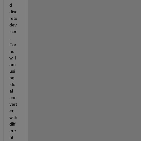
d 
disc
rete 
dev
ices
. 
For 
no
w, I 
am 
usi
ng 
ide
al 
con
vert
er, 
with 
diff
ere
nt 