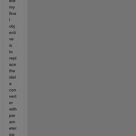
ere 
my 
fina
l 
obj
ecti
ve 
is 
to 
repl
ace 
the 
idel
a 
con
vert
er 
with 
par
am
eter
ize