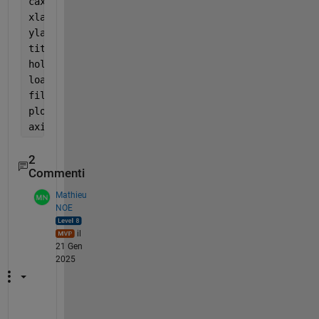
caxis([-1 1]); 
xlabel(
'Longitude'
);
ylabel(
'Latitude'
);
title(
'Correlation for Weak SST Years'
);
hold 
on
;
load 
coastlines
;
fill(wrapTo360(coastlon), coastlat, 
'w'
, 
'EdgeColor
plot(wrapTo360(coastlon), coastlat, 
'k.'
, 
'MarkerSi
axis 
xy
;
2
Commenti
Mathieu
NOE
il
21 Gen
2025