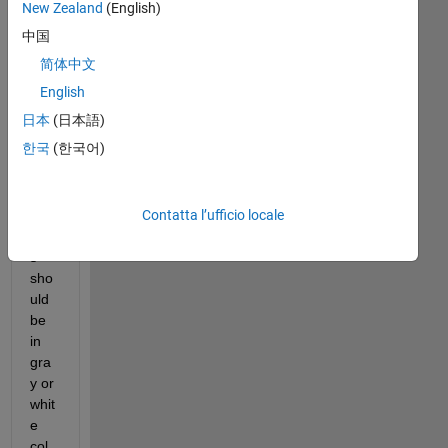
plot
New Zealand
(English)
ting 
中国
a 
简体中文
spa
tial 
English
plot
日本
(日本語)
, I 
한국
(한국어)
wa
nt 
lan
Contatta l’ufficio locale
d 
part
s 
sho
uld 
be 
in 
gra
y or 
whit
e 
col