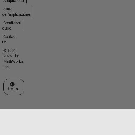
Antipirateria
Stato
dell'applicazione
Condizioni
d'uso
Contact
Us
© 1994-
2026 The
MathWorks,
Inc.
Seleziona un sito web
Italia