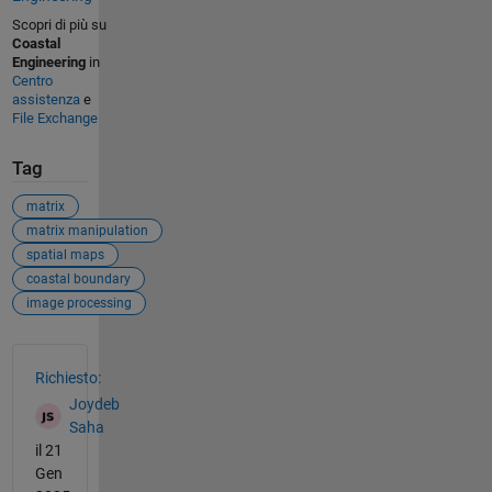
Scopri di più su
Coastal
Engineering
in
Centro
assistenza
e
File Exchange
Tag
matrix
matrix manipulation
spatial maps
coastal boundary
image processing
Vedere anche
Richiesto:
Joydeb
Saha
il 21
Gen