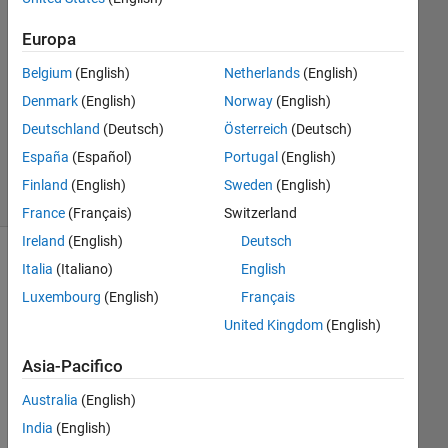
0
Europa
Risposte
Belgium
(English)
Netherlands
(English)
Aggiornato
Denmark
(English)
Norway
(English)
21 Gen
Deutschland
(Deutsch)
Österreich
(Deutsch)
2025
11
España
(Español)
Portugal
(English)
Visualizzazioni
Finland
(English)
Sweden
(English)
(30 giorni)
France
(Français)
Switzerland
Ireland
(English)
Deutsch
Italia
(Italiano)
English
Luxembourg
(English)
Français
United Kingdom
(English)
Asia-Pacifico
Australia
(English)
I 
India
(English)
am 