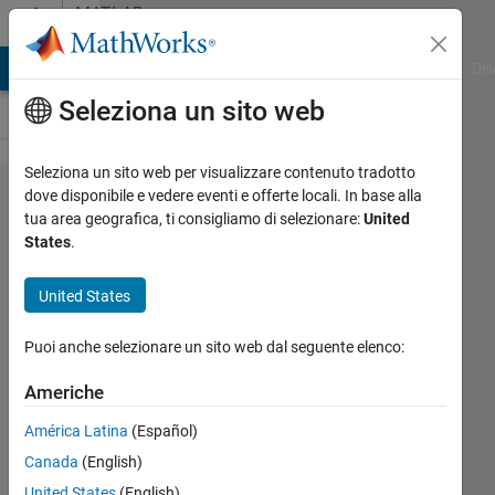
Vai al contenuto
MATLAB
Answers
ATLAB Answers
File Exchange
Cody
AI Chat Playground
Dis
Seleziona un sito web
Seleziona un sito web per visualizzare contenuto tradotto
Spatial
dove disponibile e vedere eventi e offerte locali. In base alla
tua area geografica, ti consigliamo di selezionare:
United
plot
States
.
land
part in
United States
gray
Puoi anche selezionare un sito web dal seguente elenco:
color
Americhe
Joydeb
América Latina
(Español)
Saha
Canada
(English)
21 Gen
United States
(English)
2025