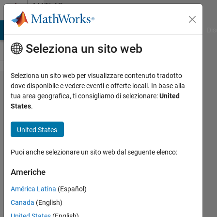
Vai al contenuto
MATLAB
Answers
ATLAB Answers
File Exchange
Cody
AI Chat Playground
Dis
Seleziona un sito web
Seleziona un sito web per visualizzare contenuto tradotto
Current
dove disponibile e vedere eventi e offerte locali. In base alla
tua area geografica, ti consigliamo di selezionare:
United
compiler
States
.
Microsoft
Visual
United States
C++ 2022
Puoi anche selezionare un sito web dal seguente elenco:
is not
supported
Americhe
for ROS
América Latina
(Español)
build.
Canada
(English)
United States
(English)