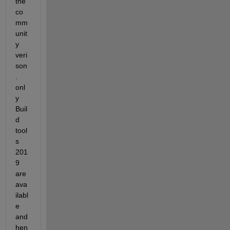
the 
co
mm
unit
y 
veri
son
. 
onl
y 
Buil
d 
tool
s 
201
9 
are 
ava
ilabl
e 
and 
hen