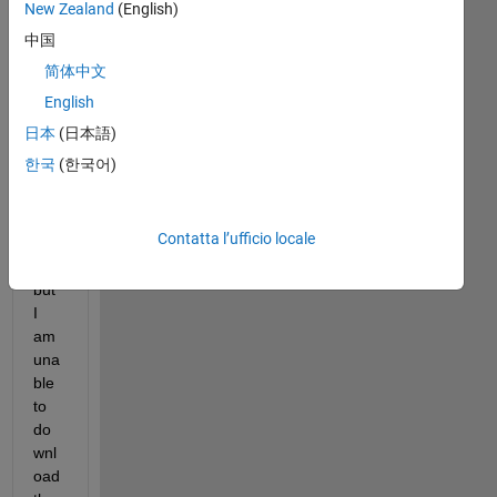
New Zealand
(English)
I 
中国
trie
简体中文
d 
English
with 
Mic
日本
(日本語)
ros
한국
(한국어)
oft 
visu
al 
Contatta l’ufficio locale
201
9, 
but 
I 
am 
una
ble 
to 
do
wnl
oad 