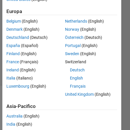
haritha
Europa
29 Gen
2025
Belgium
(English)
Netherlands
(English)
1
Denmark
(English)
Norway
(English)
Risposta
Deutschland
(Deutsch)
Österreich
(Deutsch)
Aggiornato
España
(Español)
Portugal
(English)
29 Gen
Finland
(English)
Sweden
(English)
2025
France
(Français)
Switzerland
10
Ireland
(English)
Deutsch
Visualizzazioni
(30 giorni)
Italia
(Italiano)
English
Luxembourg
(English)
Français
United Kingdom
(English)
Asia-Pacifico
Australia
(English)
India
(English)