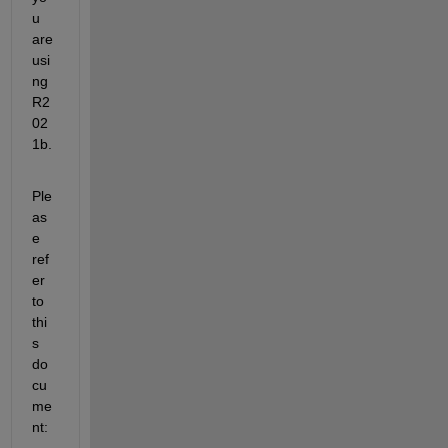
u 
are 
usi
ng 
R2
02
1b.
Ple
as
e 
ref
er 
to 
thi
s 
do
cu
me
nt: