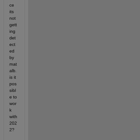
ce 
its 
not 
gett
ing 
det
ect
ed 
by 
mat
alb. 
is it 
pos
sibl
e to 
wor
k 
with 
202
2? 