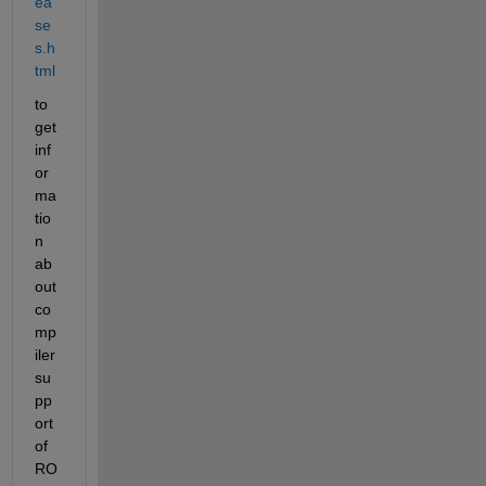
ea
se
s.h
tml
to 
get 
inf
or
ma
tio
n 
ab
out 
co
mp
iler 
su
pp
ort 
of 
RO