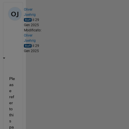
Oliver
Jaehrig
il 29
Gen 2025
Modificato:
Oliver
Jaehrig
il 29
Gen 2025
Ple
as
e 
ref
er 
to 
thi
s 
pa