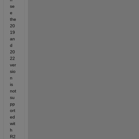
se
e 
the 
20
19 
an
d 
20
22 
ver
sio
n 
is 
not 
su
pp
ort
ed 
wit
h 
R2