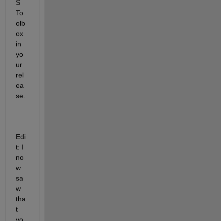
S 
To
olb
ox 
in 
yo
ur 
rel
ea
se.
Edi
t: I 
no
w 
sa
w 
tha
t 
yo