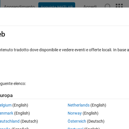
Apprendimento
Accedi
Acquista MATLAB
t Playground
Discussioni
Concorsi
Blog
Pubblica
Altro
iga
FAQ su MATLAB
Altro
eb
のcsv​ファイルをTrueを​1.0、Fals
tenuto tradotto dove disponibile e vedere eventi e offerte locali. In base a
igur​eを表示したい
ta accettata
Aggiornato 26 Feb 2025
11 Visualizzazioni (30 gio
eguente elenco:
uropa
Mostra commenti meno
elgium
(English)
Netherlands
(English)
0 voti
enmark
(English)
Norway
(English)
st_0.png
Recive_Test_1.png
eutschland
(Deutsch)
Österreich
(Deutsch)