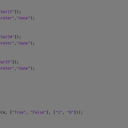
"Var17"
]);
preter"
,
"none"
);
"Var34"
]);
preter"
,
"none"
);
Var37"
]);
preter"
,
"none"
);
e(x, [
"True"
, 
"False"
], [
"1"
, 
"0"
]));