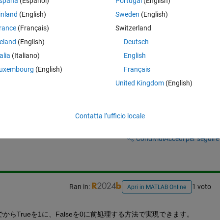
spaña
(Español)
Portugal
(English)
混在のファイルですが、「True・False」を「1.0・0.0」として読み込み
inland
(English)
Sweden
(English)
成したのですが、Workスペースの内容が「Recive_Test_0.png」の様に
」の様に表示できません。
rance
(Français)
Switzerland
reland
(English)
Deutsch
」を「1.0・0.0」として読み込む方法をご教示頂きたい。
talia
(Italiano)
English
uxembourg
(English)
Français
United Kingdom
(English)
Contatta l’ufficio locale
Accedi per rispondere a questa 
Condividi
Accedi per seguire l
Ran in:
1 voto
Apri in MATLAB Online
らTrueを1に、Falseを0に前処理する方法で実現できます。