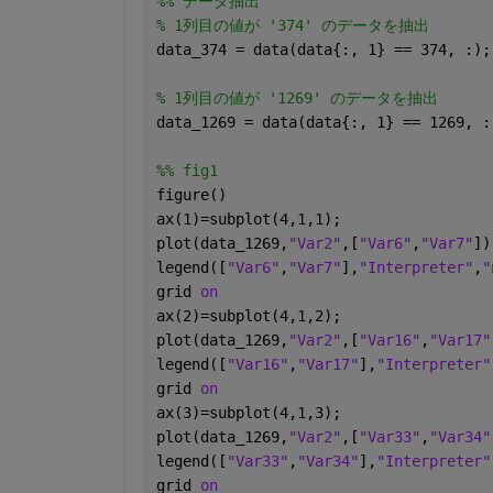
%% データ抽出
% 1列目の値が '374' のデータを抽出
data_374 = data(data{:, 1} == 374, :);
% 1列目の値が '1269' のデータを抽出
data_1269 = data(data{:, 1} == 1269, :
%% fig1
figure()
ax(1)=subplot(4,1,1);
plot(data_1269,
"Var2"
,[
"Var6"
,
"Var7"
])
legend([
"Var6"
,
"Var7"
],
"Interpreter"
,
"
grid 
on
ax(2)=subplot(4,1,2);
plot(data_1269,
"Var2"
,[
"Var16"
,
"Var17"
legend([
"Var16"
,
"Var17"
],
"Interpreter"
grid 
on
ax(3)=subplot(4,1,3);
plot(data_1269,
"Var2"
,[
"Var33"
,
"Var34"
legend([
"Var33"
,
"Var34"
],
"Interpreter"
grid 
on