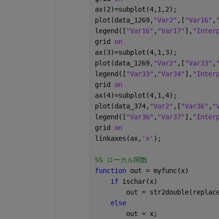
ax(2)=subplot(4,1,2);
plot(data_1269,
"Var2"
,[
"Var16"
,
legend([
"Var16"
,
"Var17"
],
"Inter
grid 
on
ax(3)=subplot(4,1,3);
plot(data_1269,
"Var2"
,[
"Var33"
,
legend([
"Var33"
,
"Var34"
],
"Inter
grid 
on
ax(4)=subplot(4,1,4);
plot(data_374,
"Var2"
,[
"Var36"
,
"
legend([
"Var36"
,
"Var37"
],
"Inter
grid 
on
linkaxes(ax,
'x'
);
%% ローカル関数
function 
out = myfunc(x)
if 
ischar(x)
        out = str2double(replac
else
        out = x;