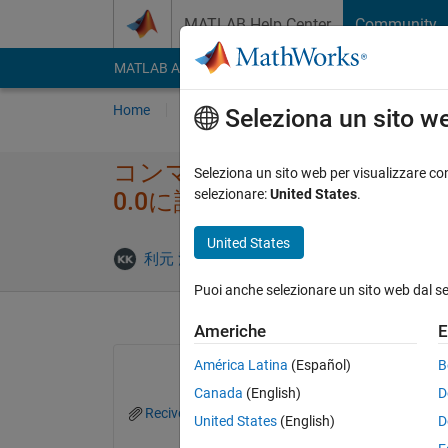
Vai al contenuto
MATLAB Help Center
Community
MATLAB Answers
File Exchange
Cody
AI Cha
Home
Poni una domanda
Risposta
Nav
Seleziona un sito w
コンマ区切りの数値、​テキスト混在
Seleziona un sito web per visualizzare con
selezionare:
United States
.
0.0に読み替えた上​で読み込みF
United States
Rispos
利元 河合
24 Feb 2025
1 Risposta
Puoi anche selezionare un sito web dal s
Americhe
E
América Latina
(Español)
B
Canada
(English)
D
Recive_Test.csv
Recive_Test.m
Recive_Te
United States
(English)
D