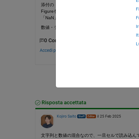
E
添付の「Recive_Test.csv」は、数値・テキスト
F
Figureを表示したく、「Recive_Test.m」を作
「NaN」となっていて「Recive_Test_1.png
F
I
数値・テキスト混在のファイルを「True・False
I
0 Commenti
L
Accedi per commentare.
Risposta accettata
Kojiro Saito
il 25 Feb 2025
文字列と数値の混合なので、一旦セルで読み込んでか