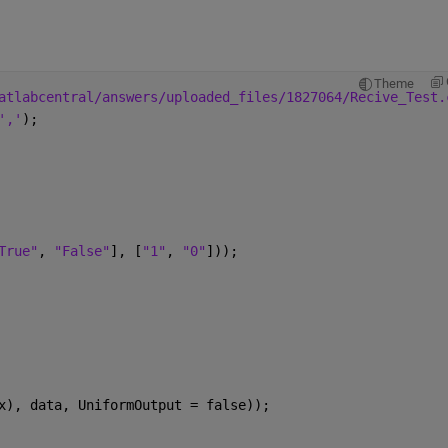
Theme
atlabcentral/answers/uploaded_files/1827064/Recive_Test.
','
);
True"
, 
"False"
], [
"1"
, 
"0"
]));
x), data, UniformOutput = false));