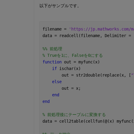
以下がサンプルです。
filename = 
'https://jp.mathworks.com/m
data = readcell(filename, Delimiter = 
%% 前処理
% Trueを1に、Falseを0にする
function 
out = myfunc(x)
if 
ischar(x)
        out = str2double(replace(x, [
"
else
        out = x;
end
end
% 前処理後にテーブルに変換する
data = cell2table(cellfun(@(x) myfunc(