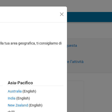
eを​
lla tua area geografica, ti consigliamo di
Accedi per rispondere a questa
domanda.
Condividi
Accedi per seguire l’attività
rni)
Asia-Pacifico
 recenti
Richiesto:
Australia
(English)
利元 河合
India
(English)
il 24 Feb 2025
New Zealand
(English)
Commentato: