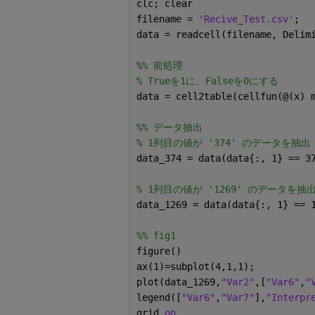
clc; clear
filename = 
'Recive_Test.csv'
;
data = readcell(filename, Delim
%% 前処理
% Trueを1に、Falseを0にする
data = cell2table(cellfun(@(x) 
%% データ抽出
% 1列目の値が '374' のデータを抽出
data_374 = data(data{:, 1} == 3
% 1列目の値が '1269' のデータを抽
data_1269 = data(data{:, 1} == 
%% fig1
figure()
ax(1)=subplot(4,1,1);
plot(data_1269,
"Var2"
,[
"Var6"
,
"
legend([
"Var6"
,
"Var7"
],
"Interpr
grid 
on