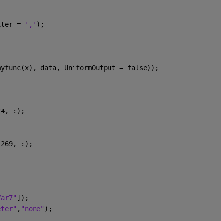
iter = 
','
);
myfunc(x), data, UniformOutput = false));
74, :);
出
1269, :);
Var7"
]);
eter"
,
"none"
);