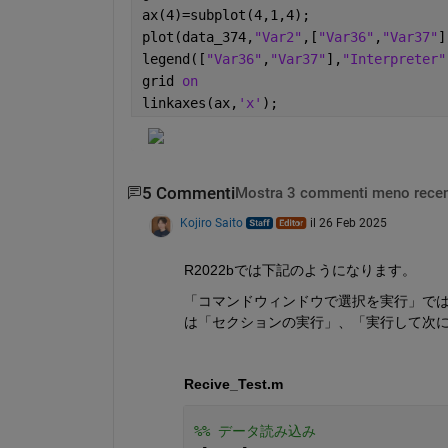
ax(4)=subplot(4,1,4);
plot(data_374,
"Var2"
,[
"Var36"
,
"Var37"
]
legend([
"Var36"
,
"Var37"
],
"Interpreter"
grid 
on
linkaxes(ax,
'x'
);
5 Commenti
Mostra 3 commenti meno recen
Kojiro Saito
il 26 Feb 2025
R2022bでは下記のようになります。
「コマンドウィンドウで選択を実行」で
は「セクションの実行」、「実行して次
Recive_Test.m 
%% データ読み込み