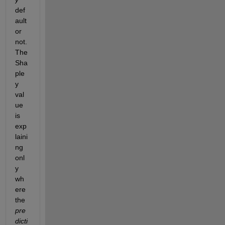
def
ault 
or 
not. 
The 
Sha
ple
y 
val
ue 
is 
exp
laini
ng 
onl
y 
wh
ere 
the 
pre
dicti