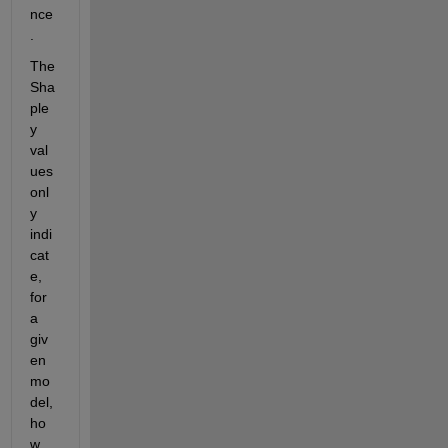
nce
.
The 
Sha
ple
y 
val
ues 
onl
y 
indi
cat
e, 
for 
a 
giv
en 
mo
del, 
ho
w 