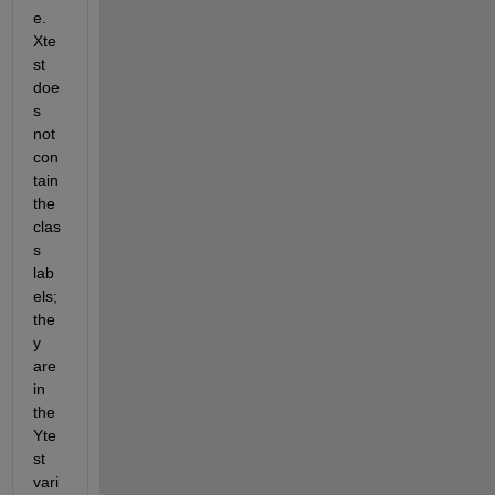
e. 
Xte
st 
doe
s 
not 
con
tain 
the 
clas
s 
lab
els; 
the
y 
are 
in 
the 
Yte
st 
vari