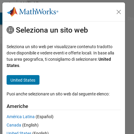
Vai al contenuto
MATLAB
Answers
ATLAB Answers
File Exchange
Cody
AI Chat Playground
Dis
Seleziona un sito web
Seleziona un sito web per visualizzare contenuto tradotto
Shapley
dove disponibile e vedere eventi e offerte locali. In base alla
tua area geografica, ti consigliamo di selezionare:
United
based
States
.
feature
selection
United States
Puoi anche selezionare un sito web dal seguente elenco:
MB
1 Mar
Americhe
2025
América Latina
(Español)
2
Risposte
Canada
(English)
United States
(English)