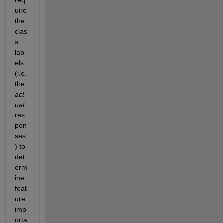
uire 
the 
clas
s 
lab
els 
(i.e. 
the 
act
ual
res
pon
ses
) to 
det
erm
ine 
feat
ure 
imp
orta