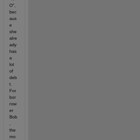
O", 
bec
aus
e 
she 
alre
ady 
has 
a 
lot 
of 
deb
t. 
For 
bor
row
er 
Bob
, 
the 
mo