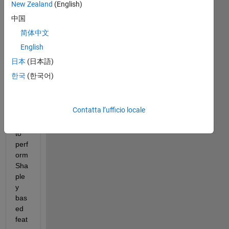
Seeds.txt
New Zealand
(English)
中国
简体中文
Hell
English
o 
eve
日本
(日本語)
ryo
한국
(한국어)
ne, 
I 
am 
Contatta l’ufficio locale
tryi
ng 
to 
perf
orm 
Sha
ple
y 
bas
ed 
feat