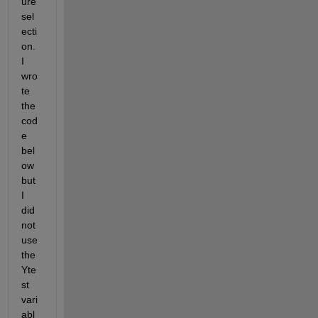
ure 
sel
ecti
on. 
I 
wro
te 
the 
cod
e 
bel
ow 
but 
I 
did 
not 
use 
the 
Yte
st 
vari
abl