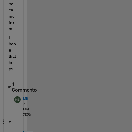
on
ca
me 
fro
m.
I 
hop
e 
that 
hel
ps.
1
Commento
MB
il
2
Mar
2025