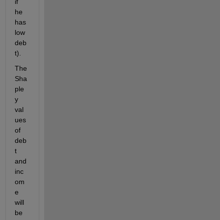
if 
he 
has 
low 
deb
t).
The 
Sha
ple
y 
val
ues 
of 
deb
t 
and 
inc
om
e 
will 
be 