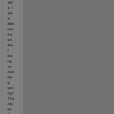
abl
e. I 
am 
a 
little 
con
fus
ed. 
Am 
I 
doi
ng 
so
met
hin
g 
wro
ng? 
Tha
nks 
for 