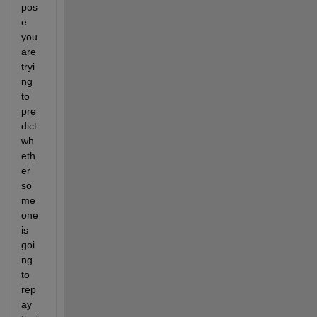
pos
e 
you 
are 
tryi
ng 
to 
pre
dict 
wh
eth
er 
so
me
one 
is 
goi
ng 
to 
rep
ay 