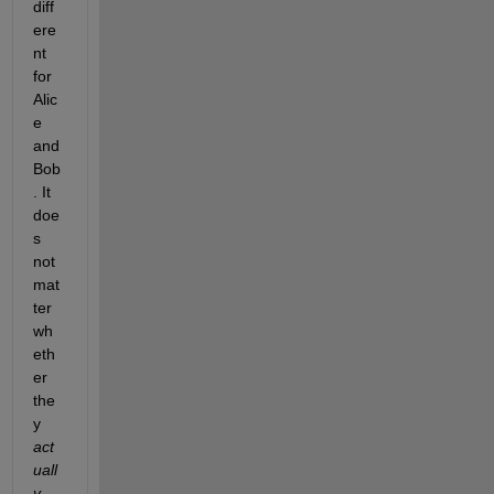
diff
ere
nt 
for 
Alic
e 
and 
Bob
. It 
doe
s 
not 
mat
ter 
wh
eth
er 
the
y 
act
uall
y