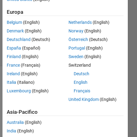
Risposta
accettata
Europa
Belgium
(English)
Netherlands
(English)
Aggiornato
11 Mar
Denmark
(English)
Norway
(English)
2025
Deutschland
(Deutsch)
Österreich
(Deutsch)
25
España
(Español)
Portugal
(English)
Visualizzazioni
Finland
(English)
Sweden
(English)
(30 giorni)
France
(Français)
Switzerland
Ireland
(English)
Deutsch
Mostra
Italia
(Italiano)
English
commenti
Luxembourg
(English)
Français
meno
recenti
United Kingdom
(English)
Asia-Pacifico
Australia
(English)
Test.bmp
India
(English)