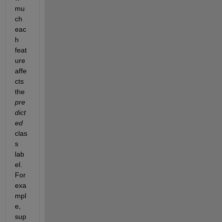
mu
ch 
eac
h 
feat
ure 
affe
cts 
the 
pre
dict
ed
clas
s 
lab
el. 
For 
exa
mpl
e, 
sup