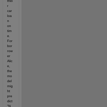
thei
r 
car 
loa
n 
on 
tim
e. 
For 
bor
row
er 
Alic
e, 
the 
mo
del 
mig
ht 
pre
dict 
"N