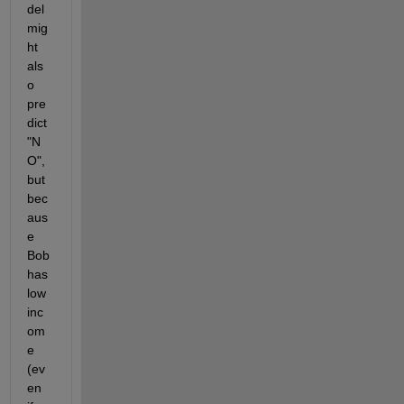
del 
mig
ht 
als
o 
pre
dict 
"N
O", 
but 
bec
aus
e 
Bob 
has 
low 
inc
om
e 
(ev
en 